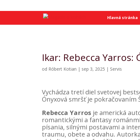
SME
SME
Hlavná stránka
Ikar: Rebecca Yarros:
od
Róbert Kotian
|
sep 3, 2025
|
Servis
Vychádza tretí diel svetovej bes
Ónyxová smršť je pokračovaním Š
Rebecca Yarros
je americká auto
romantickými a fantasy románmi.
písania, silnými postavami a int
traumu, obete a odvahu. Autorka p