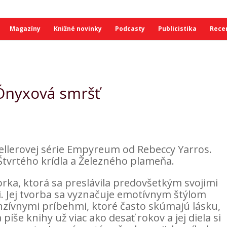
Magazíny
Knižné novinky
Podcasty
Publicistika
Rece
 Ónyxová smršť
tsellerovej série Empyreum od Rebeccy Yarros.
tvrtého krídla a Železného plameňa.
rka, ktorá sa preslávila predovšetkým svojimi
 Jej tvorba sa vyznačuje emotívnym štýlom
enzívnymi príbehmi, ktoré často skúmajú lásku,
íše knihy už viac ako desať rokov a jej diela si