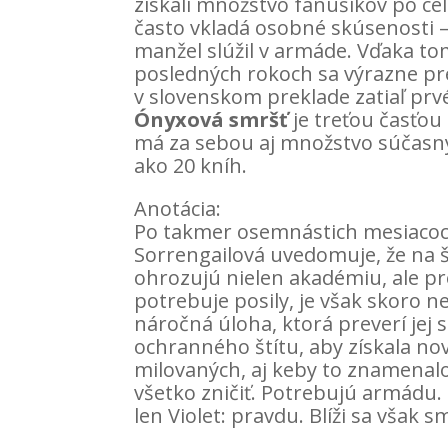
získali množstvo fanúšikov po ce
často vkladá osobné skúsenosti —
manžel slúžil v armáde. Vďaka tom
posledných rokoch sa výrazne pr
v slovenskom preklade zatiaľ prv
Ónyxová smršť
je treťou časťou 
má za sebou aj množstvo súčasn
ako 20 kníh.
Anotácia:
Po takmer osemnástich mesiacoch 
Sorrengailová uvedomuje, že na št
ohrozujú nielen akadémiu, ale pre
potrebuje posily, je však skoro n
náročná úloha, ktorá preverí jej s
ochranného štítu, aby získala no
milovaných, aj keby to znamenalo
všetko zničiť. Potrebujú armádu.
len Violet: pravdu. Blíži sa však sm