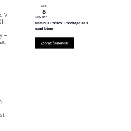
AUG
8
. V
Celý deň
li
Martinus Prešov: Prečítajte sa s
nami letom
y –
ac
Zobraziť kalendár
a
á
h
sť