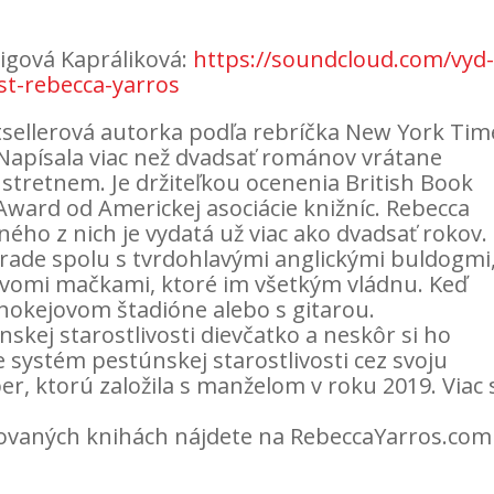
igová Kapráliková:
https://soundcloud.com/vyd
st-rebecca-yarros
tsellerová autorka podľa rebríčka New York Tim
 Napísala viac než dvadsať románov vrátane
 stretnem. Je držiteľkou ocenenia British Book
Award od Americkej asociácie knižníc. Rebecca
ného z nich je vydatá už viac ako dvadsať rokov.
lorade spolu s tvrdohlavými anglickými buldogmi
vomi mačkami, ktoré im všetkým vládnu. Keď
 hokejovom štadióne alebo s gitarou.
skej starostlivosti dievčatko a neskôr si ho
 systém pestúnskej starostlivosti cez svoju
r, ktorú založila s manželom v roku 2019. Viac 
avovaných knihách nájdete na RebeccaYarros.com