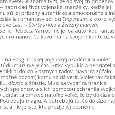
lom svete. Je známa tým, že do svojich príbehov
 napríklad život vojenskej manželky, keďže jej
u sú jej príbehy autentické a emocionálne silné
eslávila romantasy sériou
Empyreum,
z ktorej vyš
é dve časti
– Štvrté krídlo
a
Železný plameň
.
série. Rebecca Yarros nie je iba autorkou fantas
ých románov. Celkovo má na svojom konte už vi
na Basgiathskej vojenskej akadémii si Violet
údium už nie je čas. Bitka vypukla a nepriateli
nikli aj do ich vlastných radov. Navarra zúfalo
emožné poznať, komu sa dá veriť. Violet tak čak
ilu, dôvtip a šťastie. Musí sa vydať za hranice
vých spojencov a s ich pomocou ochránila svojic
 udržať tajomstvo natoľko veľké, že by dokázalo
 Potrebujú mágiu. A potrebujú to, čo dokáže náj
ršť a nie je isté, kto prežije jej besnenie.