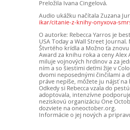
Preložila Ivana Cingelová.
Audio ukážku načítala Zuzana Jur
ikar/citanie-z-knihy-onyxova-smr
O autorke: Rebecca Yarros je bes
USA Today a Wall Street Journal.
Štvrtého krídla a Možno ťa znovu
Award za knihu roka a ceny Alex 
miluje vojnových hrdinov a za jed
ním a so šiestimi deťmi žije v Co
dvomi neposednými činčilami a d
práve nepíše, môžete ju nájsť na
Odkedy si Rebecca vzala do pestún
adoptovala, intenzívne podporuje
neziskovú organizáciu One Octobe
dozviete na oneoctober.org.
Informácie o jej nových a pripr