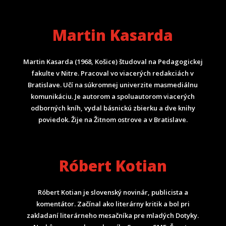
Martin Kasarda
Martin Kasarda (1968, Košice) študoval na Pedagogickej
fakulte v Nitre. Pracoval vo viacerých redakciách v
Bratislave. Učí na súkromnej univerzite masmediálnu
komunikáciu. Je autorom a spoluautorom viacerých
odborných kníh, vydal básnickú zbierku a dve knihy
poviedok. Žije na Žitnom ostrove a v Bratislave.
Róbert Kotian
Róbert Kotian je slovenský novinár, publicista a
komentátor. Začínal ako literárny kritik a bol pri
zakladaní literárneho mesačníka pre mladých Dotyky.