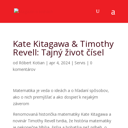
Kate Kitagawa & Timothy
Revell: Tajný život čísel
od
Róbert Kotian
|
apr 4, 2024
|
Servis
|
0
komentárov
Matematika je veda o ideách a o hľadaní spôsobov,
ako o nich premýšľať a ako dospieť k nejakým
záverom
Renomovaná historička matematiky Kate Kitagawa a
novinár Timothy Revell tvrdia, že história matematiky
je nekonečne hlbšia, širšia a bohatšia než príbeh, o