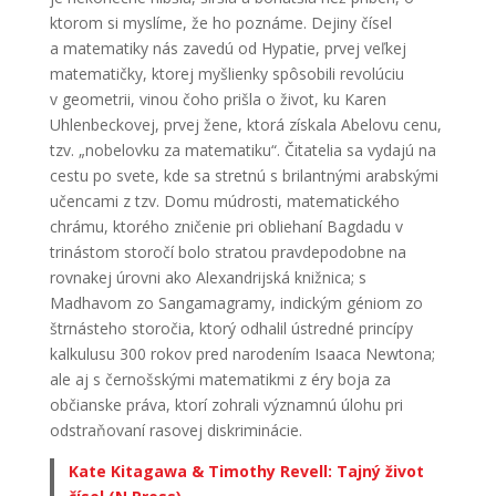
ktorom si myslíme, že ho poznáme. Dejiny čísel
a matematiky nás zavedú od Hypatie, prvej veľkej
matematičky, ktorej myšlienky spôsobili revolúciu
v geometrii, vinou čoho prišla o život, ku Karen
Uhlenbeckovej, prvej žene, ktorá získala Abelovu cenu,
tzv. „nobelovku za matematiku“. Čitatelia sa vydajú na
cestu po svete, kde sa stretnú s brilantnými arabskými
učencami z tzv. Domu múdrosti, matematického
chrámu, ktorého zničenie pri obliehaní Bagdadu v
trinástom storočí bolo stratou pravdepodobne na
rovnakej úrovni ako Alexandrijská knižnica; s
Madhavom zo Sangamagramy, indickým géniom zo
štrnásteho storočia, ktorý odhalil ústredné princípy
kalkulusu 300 rokov pred narodením Isaaca Newtona;
ale aj s černošskými matematikmi z éry boja za
občianske práva, ktorí zohrali významnú úlohu pri
odstraňovaní rasovej diskriminácie.
Kate Kitagawa & Timothy Revell: Tajný život