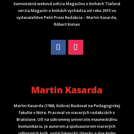
Samostatná webová edícia Magazínu o knihách Tlačená
verzia Magazín o knihách vychádza od roku 2015 vo
vydavateľstve Petit Press Redakcia – Martin Kasarda,
Róbert Kotian
Martin Kasarda
Martin Kasarda (1968, Košice) študoval na Pedagogickej
fakulte v Nitre. Pracoval vo viacerých redakciách v
Bratislave. Učí na súkromnej univerzite masmediálnu
komunikáciu. Je autorom a spoluautorom viacerých
odborných kníh, vydal básnickú zbierku a dve knihy