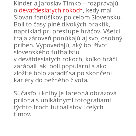
Kinder a Jaroslav Timko – rozprávajú
o
deväťdesiatych rokoch
, kedy mal
Slovan fanúšikov po celom Slovensku.
Boli to časy plné divokých praktík,
napríklad pri prestupe hráčov. Všetci
traja zároveň ponúkajú aj svoj osobný
príbeh. Vypovedajú, aký bol život
slovenského futbalistu
v deväťdesiatych rokoch, koľko hráči
zarábali, akí boli populárni a ako
zložité bolo zaradiť sa po skončení
kariéry do bežného života.
Súčasťou knihy je farebná obrazová
príloha s unikátnymi fotografiami
týchto troch futbalistov i celých
tímov.