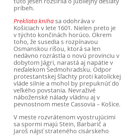
túto jeseň rozšírila o jubilejný desiaty
príbeh.
Prekliata kniha
sa odohráva v
Košiciach v lete 1601. Nielen preto je
v týchto končinách horúco. Okrem
toho, že susedia s rozpínavou
Osmanskou ríšou, ktorá sa len
nedávno rozrástla o novú provinciu v
dobytom Jágri, narastá aj napätie v
neďalekom Sedmohradsku. Odpor
protestantskej šľachty proti katolíckej
vláde silnie a mohol by prepuknúť do
veľkého povstania. Nevraživé
náboženské nálady vládnu aj v
pevnostnom meste Cassovia – Košice.
V meste rozvrátenom vyostrujúcimi
sa spormi majú Stein, Barbarič a
Jaroš nájsť strateného cisárskeho