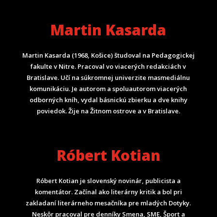
Martin Kasarda
Martin Kasarda (1968, Košice) študoval na Pedagogickej
fakulte v Nitre. Pracoval vo viacerých redakciách v
Bratislave. Učí na súkromnej univerzite masmediálnu
komunikáciu. Je autorom a spoluautorom viacerých
odborných kníh, vydal básnickú zbierku a dve knihy
poviedok. Žije na Žitnom ostrove a v Bratislave.
Róbert Kotian
Róbert Kotian je slovenský novinár, publicista a
komentátor. Začínal ako literárny kritik a bol pri
zakladaní literárneho mesačníka pre mladých Dotyky.
Neskôr pracoval pre denníky Smena, SME, Šport a