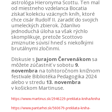
astrológa Hieronyma Scottu. Ten mal
od miestneho vzdelanca Bocatia
získať kolekciu vzácnych kníh, ktoré
chce cisár Rudolf II. zaradiť do svojich
umeleckých zbierok. Zdanlivo
jednoduchá úloha sa však rýchlo
skomplikuje, pretože Scottovo
zmiznutie súvisí hneď s niekoľkými
brutálnymi zločinmi.
Diskusie s
Jurajom Červenákom
sa
môžete zúčastniť v sobotu
9.
novembra
na tohtoročnom knižnom
festivale Bibliotéka Pedagogika 2024
alebo v stredu
13. novembra
v košickom Martinuse.
https://www.martinus.sk/2946229-prekliata-kniha/kniha
https://www.pantarhei.sk/560679-prekliata-kniha-