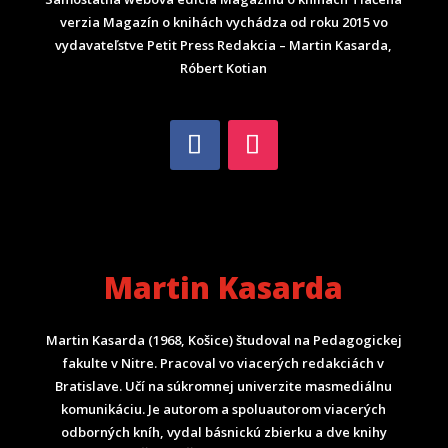
verzia Magazín o knihách vychádza od roku 2015 vo
vydavateľstve Petit Press Redakcia – Martin Kasarda,
Róbert Kotian
Martin Kasarda
Martin Kasarda (1968, Košice) študoval na Pedagogickej
fakulte v Nitre. Pracoval vo viacerých redakciách v
Bratislave. Učí na súkromnej univerzite masmediálnu
komunikáciu. Je autorom a spoluautorom viacerých
odborných kníh, vydal básnickú zbierku a dve knihy