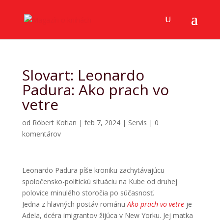
Slovart: Leonardo
Padura: Ako prach vo
vetre
od
Róbert Kotian
|
feb 7, 2024
|
Servis
|
0
komentárov
Leonardo Padura píše kroniku zachytávajúcu
spoločensko-politickú situáciu na Kube od druhej
polovice minulého storočia po súčasnosť.
Jedna z hlavných postáv románu
Ako prach vo vetre
je
Adela, dcéra imigrantov žijúca v New Yorku. Jej matka