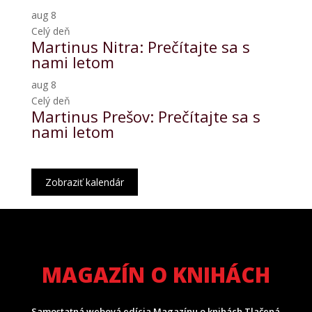
aug
8
Celý deň
Martinus Nitra: Prečítajte sa s
nami letom
aug
8
Celý deň
Martinus Prešov: Prečítajte sa s
nami letom
Zobraziť kalendár
MAGAZÍN O KNIHÁCH
Samostatná webová edícia Magazínu o knihách Tlačená