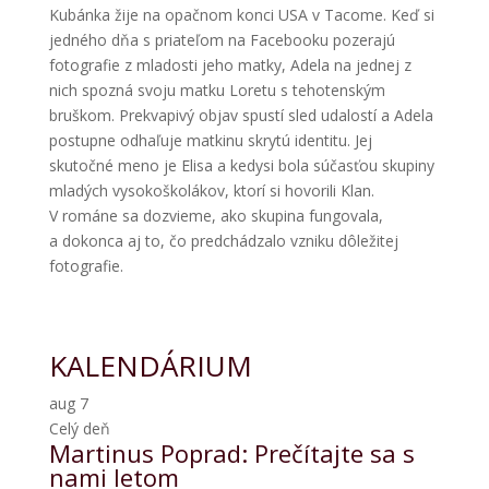
Kubánka žije na opačnom konci USA v Tacome. Keď si
jedného dňa s priateľom na Facebooku pozerajú
fotografie z mladosti jeho matky, Adela na jednej z
nich spozná svoju matku Loretu s tehotenským
bruškom. Prekvapivý objav spustí sled udalostí a Adela
postupne odhaľuje matkinu skrytú identitu. Jej
skutočné meno je Elisa a kedysi bola súčasťou skupiny
mladých vysokoškolákov, ktorí si hovorili Klan.
V románe sa dozvieme, ako skupina fungovala,
a dokonca aj to, čo predchádzalo vzniku dôležitej
fotografie.
KALENDÁRIUM
aug
7
Celý deň
Martinus Poprad: Prečítajte sa s
nami letom