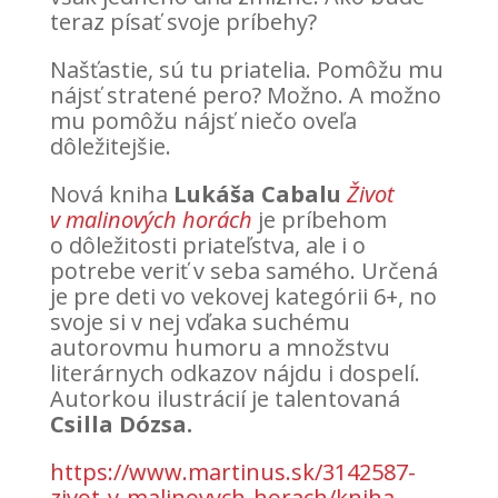
teraz písať svoje príbehy?
Našťastie, sú tu priatelia. Pomôžu mu
nájsť stratené pero? Možno. A možno
mu pomôžu nájsť niečo oveľa
dôležitejšie.
Nová kniha
Lukáša Cabalu
Život
v malinových horách
je príbehom
o dôležitosti priateľstva, ale i o
potrebe veriť v seba samého. Určená
je pre deti vo vekovej kategórii 6+, no
svoje si v nej vďaka suchému
autorovmu humoru a množstvu
literárnych odkazov nájdu i dospelí.
Autorkou ilustrácií je talentovaná
Csilla Dózsa.
https://www.martinus.sk/3142587-
zivot-v-malinovych-horach/kniha