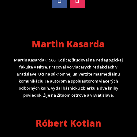
Martin Kasarda
Martin Kasarda (1968, Košice) študoval na Pedagogickej
fakulte v Nitre. Pracoval vo viacerých redakciách v
Bratislave. Učí na súkromnej univerzite masmediálnu
komunikáciu. Je autorom a spoluautorom viacerých
odborných kníh, vydal básnickú zbierku a dve knihy
poviedok. Žije na Žitnom ostrove a v Bratislave.
Róbert Kotian