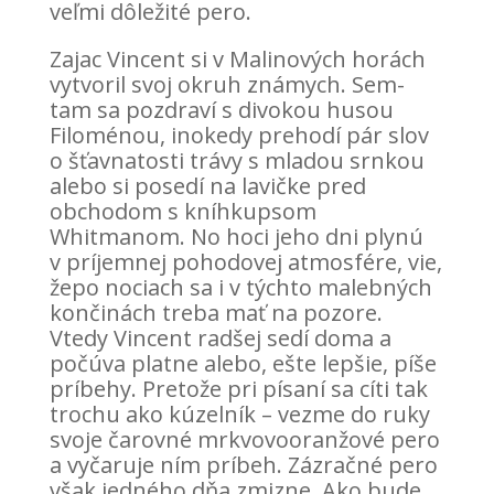
veľmi dôležité pero.
Zajac Vincent si v Malinových horách
vytvoril svoj okruh známych. Sem-
tam sa pozdraví s divokou husou
Filoménou, inokedy prehodí pár slov
o šťavnatosti trávy s mladou srnkou
alebo si posedí na lavičke pred
obchodom s kníhkupsom
Whitmanom. No hoci jeho dni plynú
v príjemnej pohodovej atmosfére, vie,
žepo nociach sa i v týchto malebných
končinách treba mať na pozore.
Vtedy Vincent radšej sedí doma a
počúva platne alebo, ešte lepšie, píše
príbehy. Pretože pri písaní sa cíti tak
trochu ako kúzelník – vezme do ruky
svoje čarovné mrkvovooranžové pero
a vyčaruje ním príbeh. Zázračné pero
však jedného dňa zmizne. Ako bude