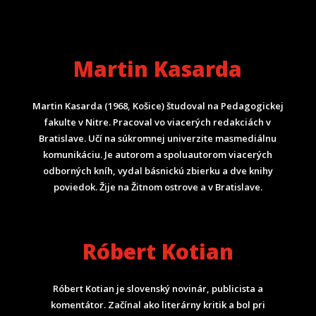
Martin Kasarda
Martin Kasarda (1968, Košice) študoval na Pedagogickej
fakulte v Nitre. Pracoval vo viacerých redakciách v
Bratislave. Učí na súkromnej univerzite masmediálnu
komunikáciu. Je autorom a spoluautorom viacerých
odborných kníh, vydal básnickú zbierku a dve knihy
poviedok. Žije na Žitnom ostrove a v Bratislave.
Róbert Kotian
Róbert Kotian je slovenský novinár, publicista a
komentátor. Začínal ako literárny kritik a bol pri