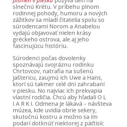
písmen v piesku
pozýva deti na
slnečnú Krétu. V príbehu plnom
rodinnej pohody, humoru a nových
zážitkov sa mladí čitatelia spolu so
súrodencami Norom a Anabelou
vydajú objavovať nielen krásy
gréckeho ostrova, ale aj jeho
fascinujúcu históriu.
Súrodenci počas dovolenky
spoznávajú svojráznu rodinku
Chrtovcov, natrafia na sušenú
jaštericu, zaujmú ich Uwe a Hans,
ktorí sú takmer celé dni zahrabaní
v piesku. No najviac ich prekvapia
vlastní rodičia. Chcú aby hľadali O L
I A R K I. Odmena je lákavá – návšteva
múzea, kde uvidia obrie sekery,
skutočnú kostru a možno sa im
podarí dotknúť niektorej z päťtisíc