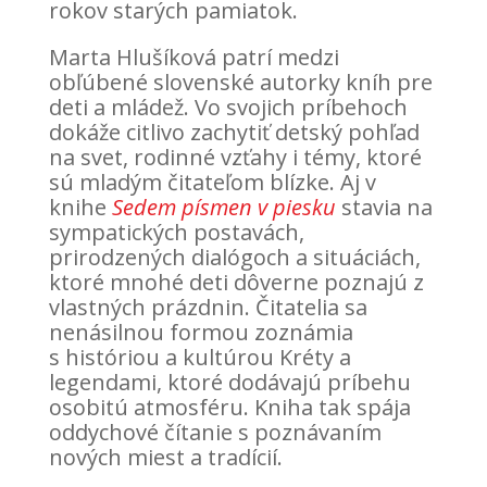
rokov starých pamiatok.
Marta Hlušíková patrí medzi
obľúbené slovenské autorky kníh pre
deti a mládež. Vo svojich príbehoch
dokáže citlivo zachytiť detský pohľad
na svet, rodinné vzťahy i témy, ktoré
sú mladým čitateľom blízke. Aj v
knihe
Sedem písmen v piesku
stavia na
sympatických postavách,
prirodzených dialógoch a situáciách,
ktoré mnohé deti dôverne poznajú z
vlastných prázdnin. Čitatelia sa
nenásilnou formou zoznámia
s históriou a kultúrou Kréty a
legendami, ktoré dodávajú príbehu
osobitú atmosféru. Kniha tak spája
oddychové čítanie s poznávaním
nových miest a tradícií.