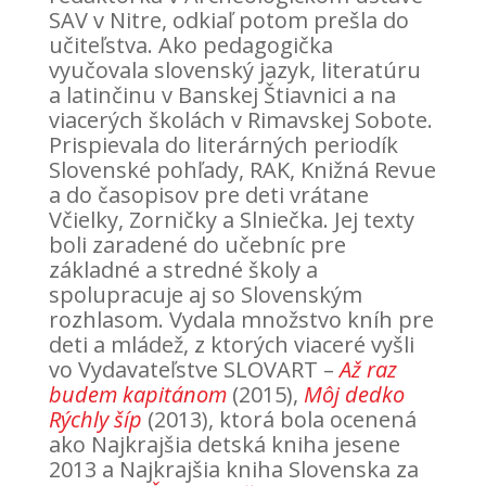
SAV v Nitre, odkiaľ potom prešla do
učiteľstva. Ako pedagogička
vyučovala slovenský jazyk, literatúru
a latinčinu v Banskej Štiavnici a na
viacerých školách v Rimavskej Sobote.
Prispievala do literárných periodík
Slovenské pohľady, RAK, Knižná Revue
a do časopisov pre deti vrátane
Včielky, Zorničky a Slniečka. Jej texty
boli zaradené do učebníc pre
základné a stredné školy a
spolupracuje aj so Slovenským
rozhlasom. Vydala množstvo kníh pre
deti a mládež, z ktorých viaceré vyšli
vo Vydavateľstve SLOVART –
Až raz
budem kapitánom
(2015),
Môj dedko
Rýchly šíp
(2013), ktorá bola ocenená
ako Najkrajšia detská kniha jesene
2013 a Najkrajšia kniha Slovenska za