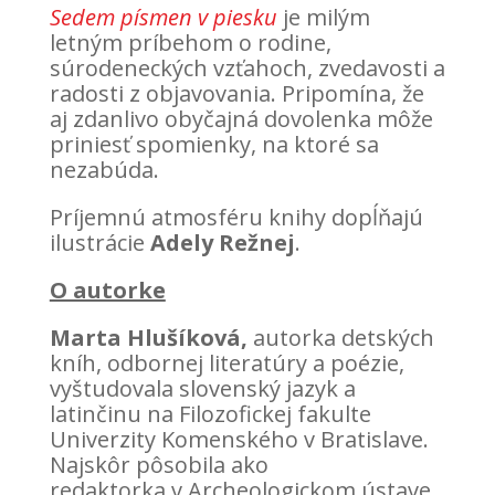
Sedem písmen v piesku
je milým
letným príbehom o rodine,
súrodeneckých vzťahoch, zvedavosti a
radosti z objavovania. Pripomína, že
aj zdanlivo obyčajná dovolenka môže
priniesť spomienky, na ktoré sa
nezabúda.
Príjemnú atmosféru knihy dopĺňajú
ilustrácie
Adely Režnej
.
O autorke
Marta Hlušíková,
autorka detských
kníh, odbornej literatúry a poézie,
vyštudovala slovenský jazyk a
latinčinu na Filozofickej fakulte
Univerzity Komenského v Bratislave.
Najskôr pôsobila ako
redaktorka v Archeologickom ústave