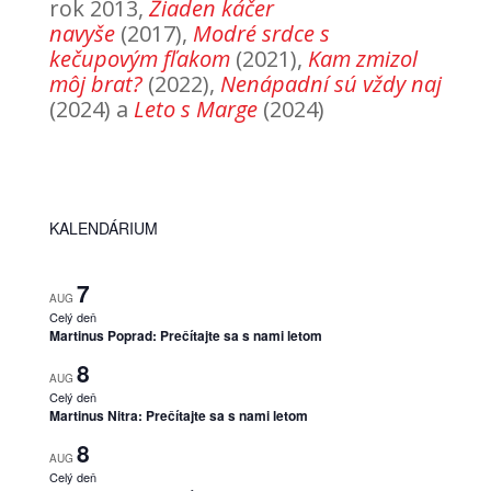
rok 2013,
Žiaden káčer
navyše
(2017),
Modré srdce s
kečupovým fľakom
(2021),
Kam zmizol
môj brat?
(2022),
Nenápadní sú vždy naj
(2024) a
Leto s Marge
(2024)
KALENDÁRIUM
7
AUG
Celý deň
Martinus Poprad: Prečítajte sa s nami letom
8
AUG
Celý deň
Martinus Nitra: Prečítajte sa s nami letom
8
AUG
Celý deň