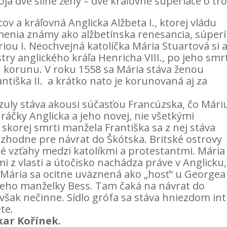
oja dve silné ženy – dve kráľovné súperiace o tró
v a kráľovná Anglicka Alžbeta I., ktorej vládu
menia známy ako alžbetínska renesancia, súperí
ou I. Neochvejná katolíčka Mária Stuartová si 
ry anglického kráľa Henricha VIII., po jeho smr
ú korunu. V roku 1558 sa Mária stáva ženou
tiška II. a krátko nato je korunovaná aj za
zuly stáva akousi súčasťou Francúzska, čo Mári
ráčky Anglicka a jeho novej, nie všetkými
o skorej smrti manžela Františka sa z nej stáva
ozhodne pre návrat do Škótska. Britské ostrovy
é vzťahy medzi katolíkmi a protestantmi. Mária
 z vlasti a útočisko nachádza práve v Anglicku,
. Mária sa ocitne uväznená ako „hosť“ u Georgea
 jeho manželky Bess. Tam čaká na návrat do
však nečinne. Sídlo grófa sa stáva hniezdom int
te.
ar Kořínek.