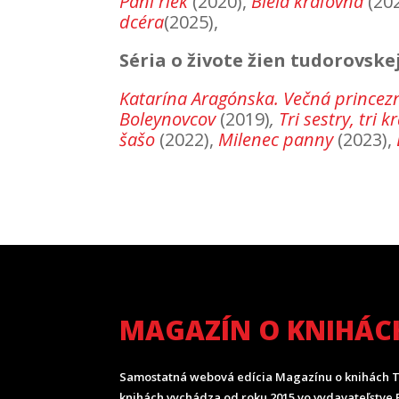
Pani riek
(2020),
Biela kráľovná
(20
dcéra
(2025),
Séria o živote žien tudorovske
Katarína Aragónska. Večná princez
Boleynovcov
(2019)
,
Tri sestry, tri 
šašo
(2022),
Milenec panny
(2023),
MAGAZÍN O KNIHÁC
Samostatná webová edícia Magazínu o knihách T
knihách vychádza od roku 2015 vo vydavateľstve P