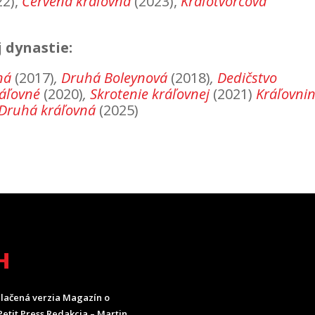
22),
Červená kráľovná
(2023),
Kráľotvorcova
j dynastie:
ná
(2017)
,
Druhá Boleynová
(2018)
,
Dedičstvo
kráľovné
(2020)
,
Skrotenie kráľovnej
(2021)
Kráľovni
Druhá kráľovná
(2025)
H
lačená verzia Magazín o
etit Press Redakcia – Martin