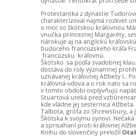
dynastie. Tentokrát proti sebe st
Protestantka z dynastie Tudorovco
charakterizoval najmä rozkvet u
o moc so škótskou kráľovnou Mári
vnučka princeznej Margaréty, sest
nárokuje aj na anglickú kráľovsk
budúceho francúzskeho kráľa Fran
francúzsku kráľovnú.
Škótsko sa podľa svadobnej klau
dostáva do roly významnej protih
uznávanej kráľovnej Alžbety I.. P
kráľovná-vdova a o rok nato sa r
v tomto období ovplyvňujú napät
Stuartová uteká pred vzbúrencami
kde vládne jej sesternica Alžbeta
Talbota, grófa zo Shrewsbury, a
Škótska k svojmu synovi. Nečaká 
a sprisahaní proti kráľovnej Alžbe
Knihu do slovenčiny preložil
Otak