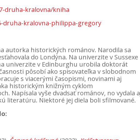
7-druha-kralovna/kniha
5-druha-kralovna-philippa-gregory
a autorka historických románov. Narodila sa
resťahovala do Londýna. Na univerzite v Sussexe
 na univerzite v Edinburghu urobila doktorát
súčasnosti pôsobí ako spisovateľka v slobodnom
racuje s viacerými časopismi, novinami aj
vďaka historickým knižným cyklom
ch. Napísala vyše dvadsať románov, no vydala a
 literatúru. Niektoré jej diela boli sfilmované.
lo: