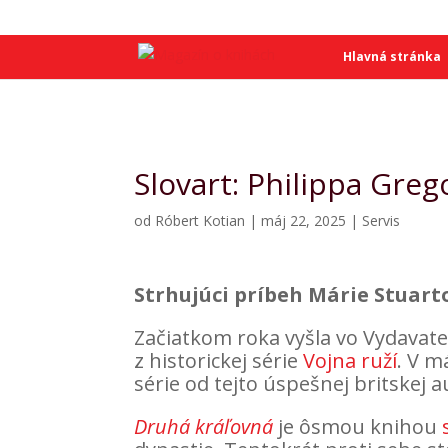
SME
SME
Hlavná stránka
Slovart: Philippa Greg
od
Róbert Kotian
|
máj 22, 2025
|
Servis
Strhujúci príbeh Márie Stuart
Začiatkom roka vyšla vo Vydavat
z historickej série
Vojna ruží
. V m
série od tejto úspešnej britskej a
Druhá kráľovná
je ôsmou knihou