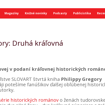
Magazíny
Knižné novinky
Podcasty
Publicistika
Rece
ory: Druhá kráľovná
ovej v podaní kráľovnej historických román
eľstve SLOVART štvrtá kniha
Philippy Gregory
áji potešíme fanúšikov ďalšej obľúbenej historic
utorky.
série historických románov
o ženách tudorovske