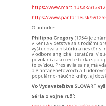
https://www.martinus.sk/313912
https://www.pantarhei.sk/59125
O autorke:
Philippa Gregory
(1954) je znám
v Keni a v detstve sa s rodičmi p
vyštudovala históriu a neskôr si
v odbore anglická literatúra. V 
povolaní a ako redaktorka spolup
televíziou. Preslávila sa najmä 
a Plantagenetovcoch a Tudorovco
populárno-náučné knihy, aj detskú
Vo Vydavateľstve SLOVART vyš
Séria o vojne ruží: