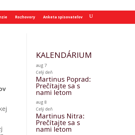
nzie
Rozhovory
Anketa spisovateľov
KALENDÁRIUM
aug
7
Celý deň
Martinus Poprad:
Prečítajte sa s
ov
nami letom
aug
8
kej
Celý deň
Martinus Nitra:
Prečítajte sa s
j
nami letom