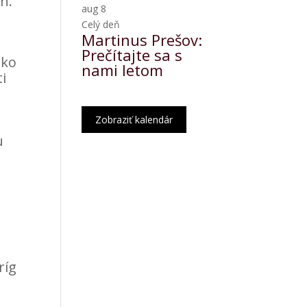
n.
aug
8
Celý deň
Martinus Prešov:
Prečítajte sa s
ako
nami letom
ti
Zobraziť kalendár
u
ríg