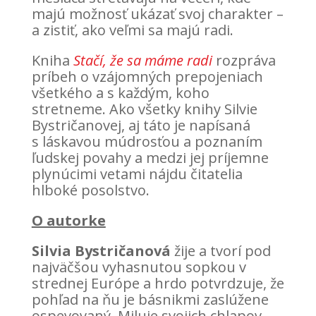
majú možnosť ukázať svoj charakter –
a zistiť, ako veľmi sa majú radi.
Kniha
Stačí, že sa máme radi
rozpráva
príbeh o vzájomných prepojeniach
všetkého a s každým, koho
stretneme. Ako všetky knihy Silvie
Bystričanovej, aj táto je napísaná
s láskavou múdrosťou a poznaním
ľudskej povahy a medzi jej príjemne
plynúcimi vetami nájdu čitatelia
hlboké posolstvo.
O autorke
Silvia Bystričanová
žije a tvorí pod
najväčšou vyhasnutou sopkou v
strednej Európe a hrdo potvrdzuje, že
pohľad na ňu je básnikmi zaslúžene
ospevovaný. Miluje svojich chlapov,