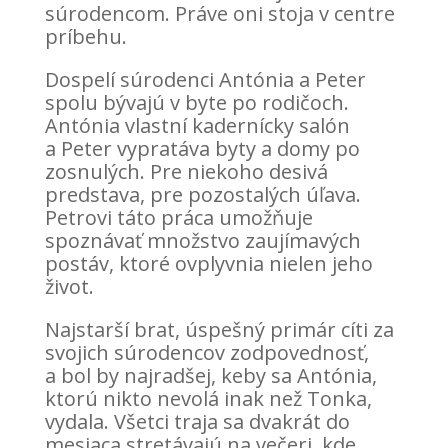
súrodencom. Práve oni stoja v centre
príbehu.
Dospelí súrodenci Antónia a Peter
spolu bývajú v byte po rodičoch.
Antónia vlastní kadernícky salón
a Peter vypratáva byty a domy po
zosnulých. Pre niekoho desivá
predstava, pre pozostalých úľava.
Petrovi táto práca umožňuje
spoznávať množstvo zaujímavých
postáv, ktoré ovplyvnia nielen jeho
život.
Najstarší brat, úspešný primár cíti za
svojich súrodencov zodpovednosť,
a bol by najradšej, keby sa Antónia,
ktorú nikto nevolá inak než Tonka,
vydala. Všetci traja sa dvakrát do
mesiaca stretávajú na večeri, kde