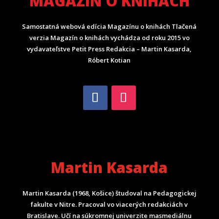
MAGAZÍN O KNIHÁCH
Samostatná webová edícia Magazínu o knihách Tlačená
verzia Magazín o knihách vychádza od roku 2015 vo
vydavateľstve Petit Press Redakcia – Martin Kasarda,
Róbert Kotian
Martin Kasarda
Martin Kasarda (1968, Košice) študoval na Pedagogickej
fakulte v Nitre. Pracoval vo viacerých redakciách v
Bratislave. Učí na súkromnej univerzite masmediálnu