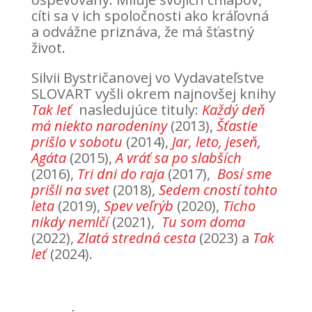
cíti sa v ich spoločnosti ako kráľovná
a odvážne priznáva, že má šťastný
život.
Silvii Bystričanovej vo Vydavateľstve
SLOVART vyšli okrem najnovšej knihy
Tak leť
nasledujúce tituly:
Každý deň
má niekto narodeniny
(2013),
Šťastie
prišlo v sobotu
(2014),
Jar, leto, jeseň,
Agáta
(2015),
A vráť sa po slabších
(2016),
Tri dni do raja
(2017),
Bosí sme
prišli na svet
(2018),
Sedem cností tohto
leta
(2019),
Spev veľrýb
(2020),
Ticho
nikdy nemlčí
(2021),
Tu som doma
(2022),
Zlatá stredná cesta
(2023) a
Tak
leť
(2024).