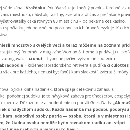
ej série záhad
Vraždoku
. Prináša však jedinečný prvok – farebné vizu
vaní: miestnosti, nábytok, rastliny, zvieratá a občas aj nečakané pravi
vyšetrovateľky čaká rovných 80 miest činu – od pekárne cez kasíno,
sú spočiatku jednoduché, no postupne sa ich úroveň zvyšuje. Kto ich
tíva!
niesli množstvo skvelých vecí a teraz môžeme na zoznam prid
pisujú nový fenomén v magazíne Woman & Home a pridávajú niekoľ
j zafungovali: –
cronut
– hybridné pečivo vytvorené spojením
labradoodle
– kríženec labradorského retrívera a pudlíka či
culottes
tu však pre každého, nemusí byť fanúšikom sladkostí, zvierat či módy 
ová logická kniha hádaniek, ktorá spája detektívnu záhadu s
e, podobnej sudoku. Je to návyková zábava pre tínedžerov, dospelýc
o expertov. Dôkazom je aj hodnotenie na portáli Geek Dads:
„Ak máš
daniek s nádychom sudoku. Každá hádanka má podobu pôdorysu
ť, kam jednotlivé osoby patria — osoba, ktorá je v miestnosti 
tom, že žiadna osoba nemôže byť v rovnakom riadku ani stĺpci
postupne prehrýza a veľmi ju to baví.“