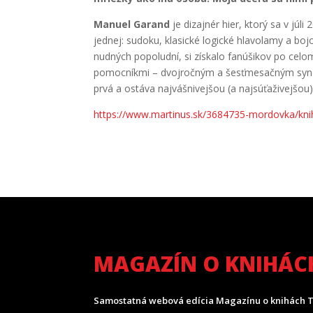
Manuel Garand
je dizajnér hier, ktorý sa v jú
jednej: sudoku, klasické logické hlavolamy a bo
nudných popoludní, si získalo fanúšikov po cel
pomocníkmi – dvojročným a šesťmesačným syno
prvá a ostáva najvášnivejšou (a najsúťaživejšou)
https://www.martinus.sk/3684735-mordovka/kni
MAGAZÍN O KNIHÁC
Samostatná webová edícia Magazínu o knihách T