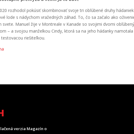
li 2020 rozhodol pokúsiť skombinovať svoje tri obľúbené druhy hádanie
jové lode s nádychom vražedných záhad. To, čo sa začalo ako oživeni
om svete. Manuel žije v Montreale v Kanade so svojimi dvomi obľúben
m – a svojou manželkou Cindy, ktorá sa na jeho hádanky namotala
 testovacou riešiteľkou.
ha
H
lačená verzia Magazín o