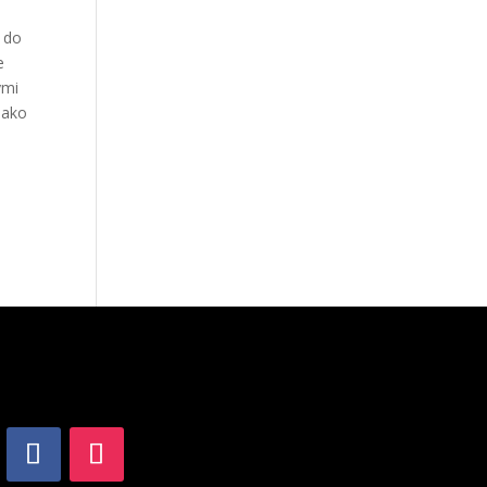
k do
e
ými
 ako