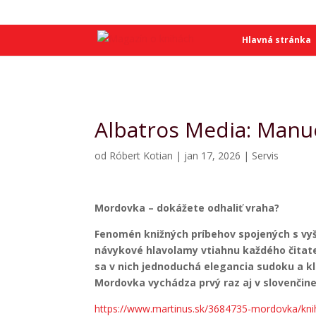
SME
SME
Hlavná stránka
Albatros Media: Manu
od
Róbert Kotian
|
jan 17, 2026
|
Servis
Mordovka – dokážete odhaliť vraha?
Fenomén knižných príbehov spojených s vy
návykové hlavolamy vtiahnu každého čitate
sa v nich jednoduchá elegancia sudoku a k
Mordovka vychádza prvý raz aj v slovenčine
https://www.martinus.sk/3684735-mordovka/kni