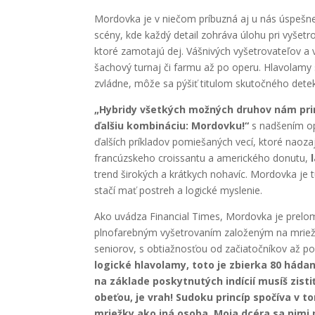
Mordovka je v niečom príbuzná aj u nás úspešn
scény, kde každý detail zohráva úlohu pri vyšetro
ktoré zamotajú dej. Vášnivých vyšetrovateľov a 
šachový turnaj či farmu až po operu. Hlavolamy 
zvládne, môže sa pýšiť titulom skutočného detek
„Hybridy všetkých možných druhov nám pri
ďalšiu kombináciu: Mordovku!“
s nadšením o
ďalších príkladov pomiešaných vecí, ktoré naoza
francúzskeho croissantu a amerického donutu,
trend širokých a krátkych nohavíc. Mordovka je 
stačí mať postreh a logické myslenie.
Ako uvádza Financial Times, Mordovka je prelom
plnofarebným vyšetrovaním založeným na mriežk
seniorov, s obtiažnosťou od začiatočníkov až p
logické hlavolamy, toto je zbierka 80 há
na základe poskytnutých indícií musíš zisti
obeťou, je vrah! Sudoku princíp spočíva v 
mriežky ako iná osoba. Moja dcéra sa nimi 