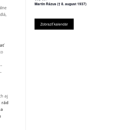
Martin Rázus († 8. august 1937)
álne
dlá,
Zobraziť kalendár
ať
ko
–
–
h aj
 rád
 a
s