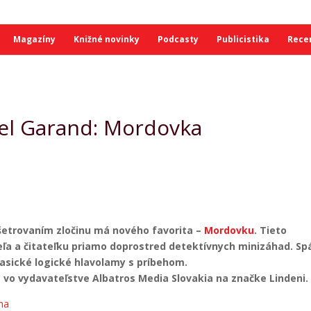
Magazíny
Knižné novinky
Podcasty
Publicistika
Rece
el Garand: Mordovka
šetrovaním zločinu má nového favorita –
Mordovku
. Tieto
ľa a čitateľku priamo doprostred detektívnych minizáhad. Sp
lasické logické hlavolamy s príbehom.
 vo vydavateľstve Albatros Media Slovakia na značke Lindeni.
ha