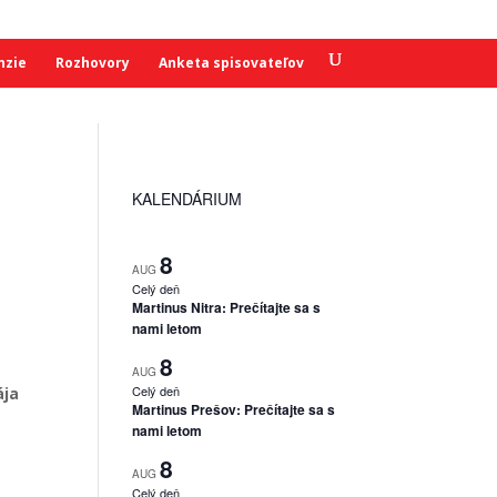
nzie
Rozhovory
Anketa spisovateľov
KALENDÁRIUM
8
AUG
Celý deň
Martinus Nitra: Prečítajte sa s
nami letom
8
AUG
Celý deň
ája
Martinus Prešov: Prečítajte sa s
nami letom
8
AUG
Celý deň