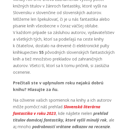
knižných titulov v žánroch fantastiky, ktoré vyšli na
Slovensku v slovenčine od slovenských autorov.
Môžeme len špekulovať, či je u nás fantastika alebo
písanie kníh všeobecne v čoraz väčšej obľube.
V každom prípade sa zásluhou autorov, vydavateľstiev
a všetkých tých, ktorí sa podieľajú na ceste knihy
k čitateľovi, dostalo na drevené či elektronické pulty
kníhkupectiev
55
pôvodných slovenských fantastických
kníh a tiež množstvo prekladov od zahraničných
autorov. Všetci tí, ktorí sa k tomu pričinili, si zaslúžia
ocenenie.
Prečítali ste v uplynulom roku nejakú dobrú
knihu? Hlasujte za ňu.
Na oživenie vašich spomienok na knihy a ich autorov
môže pomôcť náš prehľad
Slovenská literárna
fantastika v roku 2023
, kde nájdete nielen
prehľad
titulov domácej fantastiky, ktoré vyšli minulý rok
, ale
aj mnoho
podrobností vrátane odkazov na recenzie
.