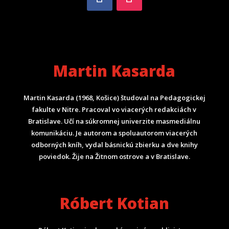
Martin Kasarda
Martin Kasarda (1968, Košice) študoval na Pedagogickej
fakulte v Nitre. Pracoval vo viacerých redakciách v
Bratislave. Učí na súkromnej univerzite masmediálnu
komunikáciu. Je autorom a spoluautorom viacerých
odborných kníh, vydal básnickú zbierku a dve knihy
poviedok. Žije na Žitnom ostrove a v Bratislave.
Róbert Kotian