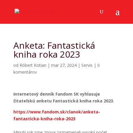
Anketa: Fantastická
kniha roka 2023
od
Róbert Kotian
|
mar 27, 2024
|
Servis
|
0
komentárov
Internetový denník Fandom SK vyhlasuje
čitateľskú anketu Fantastická kniha roka 2023.
https://www.fandom.sk/clanok/anketa-
fantasticka-kniha-roka-2023
Minulý rok sme znova zaznamenali vysoký počet