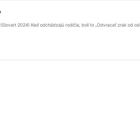
y
lovart 2024) Keď odchádzajú rodičia, bolí to „Odvracať zrak od odc
Denisa
Fulmeková:
My
pôjdeme
inokedy