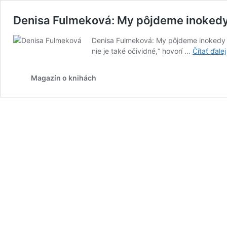
Denisa Fulmeková: My pôjdeme inoked
Denisa Fulmeková: My pôjdeme inokedy (S
nie je také očividné,“ hovorí …
Čítať ďalej
Magazín o knihách