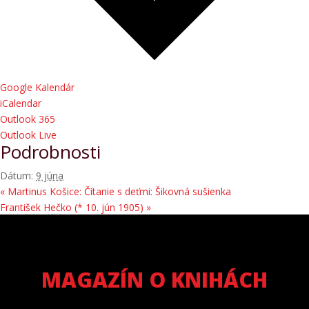
Google Kalendár
iCalendar
Outlook 365
Outlook Live
Podrobnosti
Dátum:
9 júna
«
Martinus Košice: Čítanie s deťmi: Šikovná sušienka
František Hečko (* 10. jún 1905)
»
MAGAZÍN O KNIHÁCH