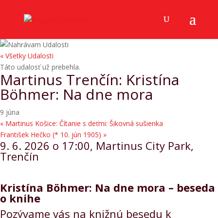
« Všetky Udalosti
Táto udalosť už prebehla.
Martinus Trenčín: Kristína
Böhmer: Na dne mora
9 júna
«
Martinus Košice: Čítanie s deťmi: Šikovná sušienka
František Hečko (* 10. jún 1905)
»
9. 6. 2026 o 17:00, Martinus City Park,
Trenčín
Kristína Böhmer: Na dne mora – beseda
o knihe
Pozývame vás na knižnú besedu k