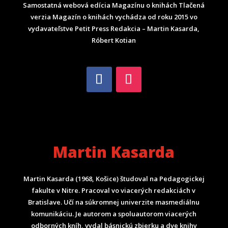
Samostatná webová edícia Magazínu o knihách Tlačená
verzia Magazín o knihách vychádza od roku 2015 vo
vydavateľstve Petit Press Redakcia – Martin Kasarda,
Róbert Kotian
Martin Kasarda
Martin Kasarda (1968, Košice) študoval na Pedagogickej
fakulte v Nitre. Pracoval vo viacerých redakciách v
Bratislave. Učí na súkromnej univerzite masmediálnu
komunikáciu. Je autorom a spoluautorom viacerých
odborných kníh, vydal básnickú zbierku a dve knihy