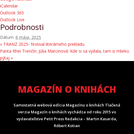
iCalendar
Outlook 365
Outlook Live
Podrobnosti
Dátum:
6 mája, 2025
«
TRANZ 2025- festival literárneho prekladu
Panta Rhei Trenčín: Júlia Marcinová: Kde si sa vydala, tam si mlieko
pýtaj
»
MAGAZÍN O KNIHÁCH
Samostatná webová edícia Magazínu o knihách Tlačená
verzia Magazín o knihách vychádza od roku 2015 vo
vydavateľstve Petit Press Redakcia – Martin Kasarda,
Róbert Kotian