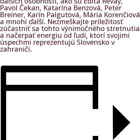
ďalších osobností, ako sú Edita Révay,
Pavol Čekan, Katarína Benzová, Peter
Breiner, Karin Palgutová, Mária Korenčiová
a mnohí ďalší. Nezmeškajte príležitosť
zúčastniť sa tohto výnimočného stretnutia
a načerpať energiu od ľudí, ktorí svojimi
úspechmi reprezentujú Slovensko v
zahraničí.