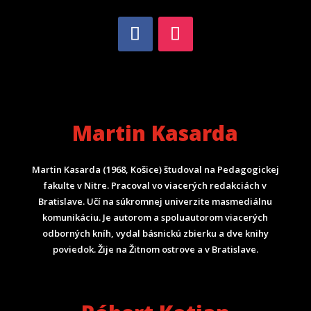
Martin Kasarda
Martin Kasarda (1968, Košice) študoval na Pedagogickej
fakulte v Nitre. Pracoval vo viacerých redakciách v
Bratislave. Učí na súkromnej univerzite masmediálnu
komunikáciu. Je autorom a spoluautorom viacerých
odborných kníh, vydal básnickú zbierku a dve knihy
poviedok. Žije na Žitnom ostrove a v Bratislave.