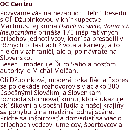
OC Centro
Pozývame vás na nezabudnuteľnú besedu
s Oli Džupinkovou v kníhkupectve
Martinus. Jej kniha
Uspeli vo svete, doma ich
(ne)poznáme
prináša 170 inšpiratívnych
príbehov jednotlivcov, ktorí sa presadili v
rôznych oblastiach života a kariéry, a to
nielen v zahraničí, ale aj po návrate na
Slovensko.
Besedu moderuje Ďuro Sabo a hosťom
autorky je Michal Molčan.
Oli Džupinková, moderátorka Rádia Expres,
sa po dekáde rozhovorov s viac ako 300
úspešnými Slovákmi a Slovenkami
rozhodla sformovať knihu, ktorá ukazuje,
akí šikovní a úspešní ľudia z našej krajiny
sa pohybujú na medzinárodnej scéne.
Príďte sa inšpirovať a dozvedieť sa viac o
príbehoch vedcov, umelcov, športovcov a