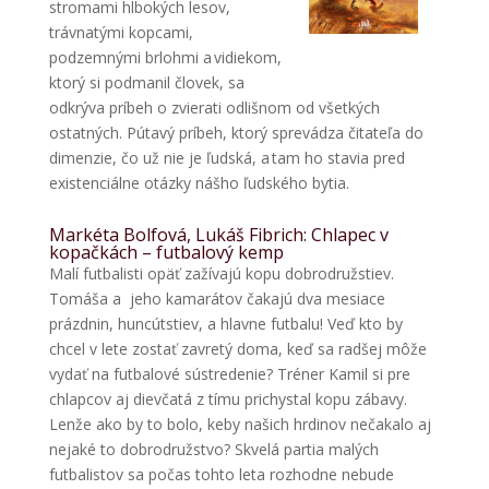
stromami hlbokých lesov,
trávnatými kopcami,
podzemnými brlohmi a vidiekom,
ktorý si podmanil človek, sa
odkrýva príbeh o zvierati odlišnom od všetkých
ostatných. Pútavý príbeh, ktorý sprevádza čitateľa do
dimenzie, čo už nie je ľudská, a tam ho stavia pred
existenciálne otázky nášho ľudského bytia.
Markéta Bolfová, Lukáš Fibrich: Chlapec v
kopačkách – futbalový kemp
Malí futbalisti opäť zažívajú kopu dobrodružstiev.
Tomáša a jeho kamarátov čakajú dva mesiace
prázdnin, huncútstiev, a hlavne futbalu! Veď kto by
chcel v lete zostať zavretý doma, keď sa radšej môže
vydať na futbalové sústredenie? Tréner Kamil si pre
chlapcov aj dievčatá z tímu prichystal kopu zábavy.
Lenže ako by to bolo, keby našich hrdinov nečakalo aj
nejaké to dobrodružstvo? Skvelá partia malých
futbalistov sa počas tohto leta rozhodne nebude