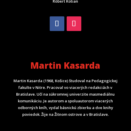
Róbert Kotian
Martin Kasarda
Martin Kasarda (1968, Košice) študoval na Pedagogickej
fakulte v Nitre. Pracoval vo viacerých redakciách v
Bratislave. Učí na súkromnej univerzite masmediálnu
komunikáciu. Je autorom a spoluautorom viacerých
odborných kníh, vydal básnickú zbierku a dve knihy
poviedok. Žije na Žitnom ostrove a v Bratislave.