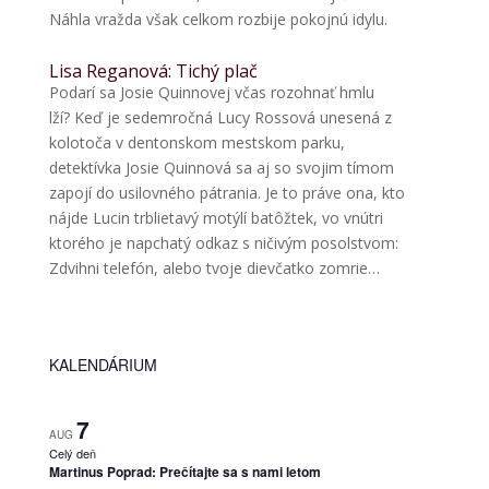
Náhla vražda však celkom rozbije pokojnú idylu.
Lisa Reganová: Tichý plač
Podarí sa Josie Quinnovej včas rozohnať hmlu
lží? Keď je sedemročná Lucy Rossová unesená z
kolotoča v dentonskom mestskom parku,
detektívka Josie Quinnová sa aj so svojim tímom
zapojí do usilovného pátrania. Je to práve ona, kto
nájde Lucin trblietavý motýlí batôžtek, vo vnútri
ktorého je napchatý odkaz s ničivým posolstvom:
Zdvihni telefón, alebo tvoje dievčatko zomrie…
KALENDÁRIUM
7
AUG
Celý deň
Martinus Poprad: Prečítajte sa s nami letom