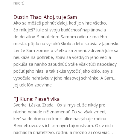
nudiť.
Dustin Thao: Ahoj, tu je Sam
Ako sa môžeš pohnúť ďalej, keď je v hre všetko,
čo miluješ? Julie si svoju budúcnosť naplánovala
do detailov. S priateľom Samom odídu z malého
mesta, pôjdu na vysokú školu a leto strávia v Japonsku.
Lenže Sam zomrie a všetko sa zmení. Zdrvená Julie sa
neukáže na pohrebe, zbaví sa všetkých jeho vecí a
pokúša sa naňho zabudnúť. Stále však túži naposledy
počuť jeho hlas, a tak skúsi vytočiť jeho číslo, aby si
vypočula nahrávku v jeho hlasovej schránke. A Sam…
jej telefón zodvihne.
TJ Klune: Pieseň vlka
Svorka. Láska. Zrada. Ox si myslel, že nikdy pre
nikoho nebude nič znamenať. To sa však zmení,
keď sa do domu na konci ulice nasťahuje rodina
Bennettovcov s ich temným tajomstvom. Ox v nich
nachádza priateľstvo, rodinu a možno aj čosi viac…