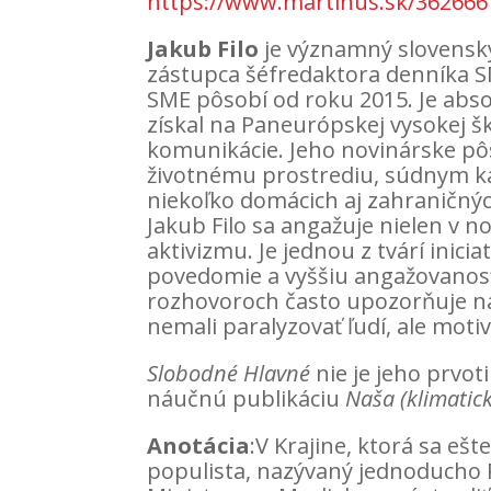
https://www.martinus.sk/362666
Jakub Filo
je významný slovenský 
zástupca šéfredaktora denníka SM
SME pôsobí od roku 2015. Je abs
získal na Paneurópskej vysokej š
komunikácie. Jeho novinárske pôs
životnému prostrediu, súdnym ka
niekoľko domácich aj zahraničný
Jakub Filo sa angažuje nielen v n
aktivizmu. Je jednou z tvárí inicia
povedomie a vyššiu angažovanosť
rozhovoroch často upozorňuje na 
nemali paralyzovať ľudí, ale moti
Slobodné Hlavné
nie je jeho prvot
náučnú publikáciu
Naša (klimatic
Anotácia
:V Krajine, ktorá sa eš
populista, nazývaný jednoducho 