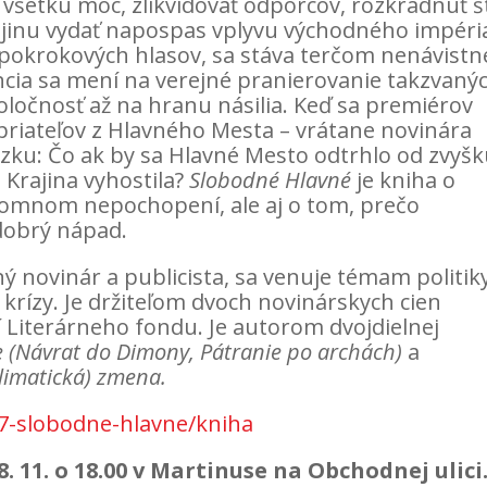
všetku moc, zlikvidovať odporcov, rozkradnúť š
jinu vydať napospas vplyvu východného impéri
 pokrokových hlasov, sa stáva terčom nenávistn
cia sa mení na verejné pranierovanie takzvaný
poločnosť až na hranu násilia. Keď sa premiérov
priateľov z Hlavného Mesta – vrátane novinára
ázku: Čo ak by sa Hlavné Mesto odtrhlo od zvyš
 Krajina vyhostila?
Slobodné Hlavné
je kniha o
zájomnom nepochopení, ale aj o tom, prečo
dobrý nápad.
ný novinár a publicista, sa venuje témam politik
krízy. Je držiteľom dvoch novinárskych cien
 Literárneho fondu. Je autorom dvojdielnej
e (Návrat do Dimony, Pátranie po archách)
a
limatická) zmena.
7-slobodne-hlavne/kniha
8. 11. o 18.00 v Martinuse na Obchodnej ulici