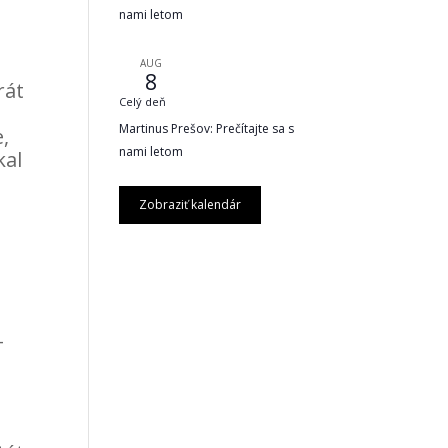
nami letom
AUG
8
rát
Celý deň
Martinus Prešov: Prečítajte sa s
,
nami letom
kal
Zobraziť kalendár
-