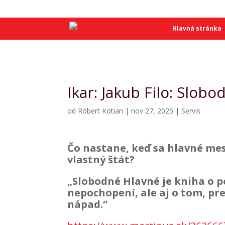
SME
SME
Hlavná stránka
Ikar: Jakub Filo: Slob
od
Róbert Kotian
|
nov 27, 2025
|
Servis
Čo nastane, keď sa hlavné mest
vlastný štát?
„Slobodné Hlavné je kniha o p
nepochopení, ale aj o tom, pr
nápad.“