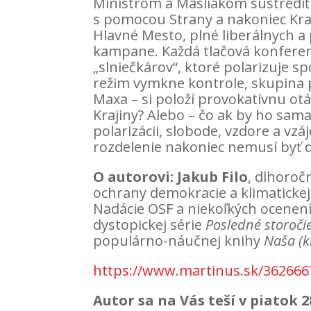
Ministrom a Masliakom sústrediť 
s pomocou Strany a nakoniec Kra
Hlavné Mesto, plné liberálnych a
kampane. Každá tlačová konferen
„slniečkárov“, ktoré polarizuje s
režim vymkne kontrole, skupina 
Maxa – si položí provokatívnu ot
Krajiny? Alebo – čo ak by ho sama
polarizácii, slobode, vzdore a v
rozdelenie nakoniec nemusí byť 
O autorovi: Jakub Filo
, dlhoroč
ochrany demokracie a klimatickej 
Nadácie OSF a niekoľkých ocenení
dystopickej série
Posledné storoči
populárno-náučnej knihy
Naša (k
https://www.martinus.sk/362666
Autor sa na Vás teší v piatok 2