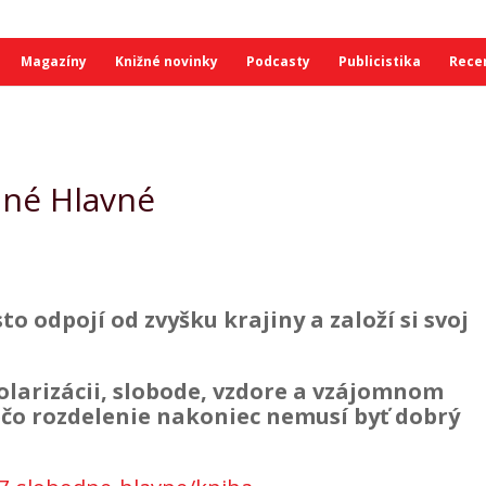
Magazíny
Knižné novinky
Podcasty
Publicistika
Rece
odné Hlavné
o odpojí od zvyšku krajiny a založí si svoj
olarizácii, slobode, vzdore a vzájomnom
ečo rozdelenie nakoniec nemusí byť dobrý