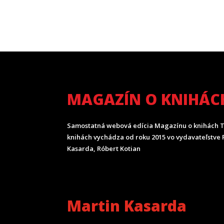
MAGAZÍN O KNIHÁC
Samostatná webová edícia Magazínu o knihách T
knihách vychádza od roku 2015 vo vydavateľstve P
Kasarda, Róbert Kotian
Martin Kasarda