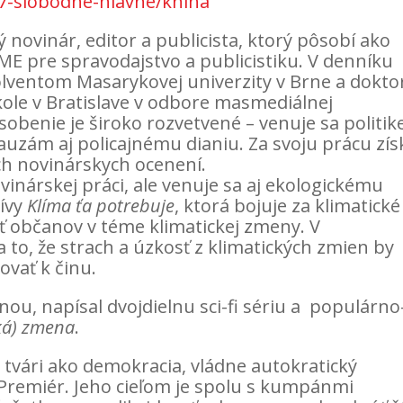
7-slobodne-hlavne/kniha
novinár, editor a publicista, ktorý pôsobí ako
E pre spravodajstvo a publicistiku. V denníku
olventom Masarykovej univerzity v Brne a dokto
kole v Bratislave v odbore masmediálnej
obenie je široko rozvetvené – venuje sa politike
uzám aj policajnému dianiu. Za svoju prácu zís
ch novinárskych ocenení.
ovinárskej práci, ale venuje sa aj ekologickému
tívy
Klíma ťa potrebuje
, ktorá bojuje za klimatické
 občanov v téme klimatickej zmeny. V
to, že strach a úzkosť z klimatických zmien by
vovať k činu.
inou, napísal dvojdielnu sci-fi sériu a populárno
ká) zmena
.
te tvári ako demokracia, vládne autokratický
Premiér. Jeho cieľom je spolu s kumpánmi