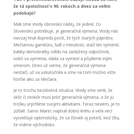
že tá spoločnosť v 90. rokoch a dnes sa veľmi
podobajú?
Mali sme vtedy obrovskú nádej, že jediné, čo
Slovensko potrebuje, je generačná výmena. Vtedy nás
naozaj hnal dopredu pocit, že tých starých páprdov,
Mečiarovu garnitúru, ľudí z minulosti, stačí len vymeniť,
babky-demokratky odídu na zaslúžený odpočinok,
voliči sa vymenia, vláda sa vymení a pôjdeme iným
smerom. Dnes už vieme, že generačná výmena
nestačí, už sa uskutočnila a sme na tom možno ešte
horšie ako za Mečiara.
Je to trochu bezútešná situácia. Vtedy sme verili, že
skôr či neskôr musí prísť generačná výmena, a že ju
trošku urýchlime svojimi aktivitami. Teraz neviem, je to
zúfalé. Samo Marec napísal dobrú knihu a veľa vecí
vysvetľuje optimisticky, že sa človek aj poteší, keď číta,
že máme východisko.