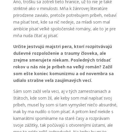
Áno, trošku sa zotreli tieto hranice, už to nie je také
striktné ako v minulosti. Mňa k žánrovej literatúre
prirodzene zavialo, pretože potrebujem príbeh, nebaví
ma písať text, kde sa nič nedeje, za mladi som mal
ambície písať veľké spoločenské romány, ale to je pre
mňa nuda čítať aj písať.
Určite jestvujú majstri pera, ktorí rozpitvávajú
duševné rozpoloženie a traumy človeka, ale
zrejme smerujete niekam. Posledných tridsať
rokov u nás nie je príbeh na veľký román?
Zažil
som ešte koniec komunizmu a od novembra sa
udialo strašne veľa zaujímavých vecí.
Sám som zažil veľa veci, aj v tých zamestnaniach a
štátoch, kde som žil, ale keby som mal napísať svoj
príbeh, musel by som si tam vymyslieť niečo absurdné,
inak by ma nudilo o tom písať. A pritom keď niekde s
kamarátmi spomíname na staré časy a rozprávam
svoje zážitky, tak počúvajú s otvorenými ústami, ale
mne to príde príliš jednoduché. Na knihu by mi to