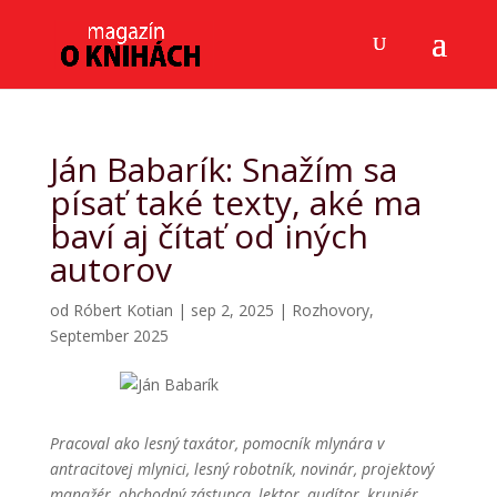
Ján Babarík: Snažím sa
písať také texty, aké ma
baví aj čítať od iných
autorov
od
Róbert Kotian
|
sep 2, 2025
|
Rozhovory
,
September 2025
Pracoval ako lesný taxátor, pomocník mlynára v
antracitovej mlynici, lesný robotník, novinár, projektový
manažér, obchodný zástupca, lektor, audítor, krupiér,