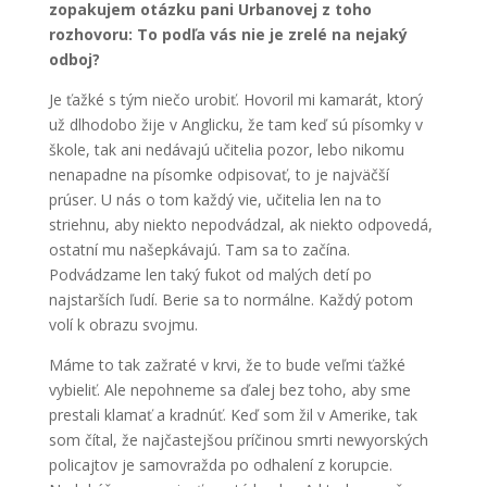
zopakujem otázku pani Urbanovej z toho
rozhovoru: To podľa vás nie je zrelé na nejaký
odboj?
Je ťažké s tým niečo urobiť. Hovoril mi kamarát, ktorý
už dlhodobo žije v Anglicku, že tam keď sú písomky v
škole, tak ani nedávajú učitelia pozor, lebo nikomu
nenapadne na písomke odpisovať, to je najväčší
prúser. U nás o tom každý vie, učitelia len na to
striehnu, aby niekto nepodvádzal, ak niekto odpovedá,
ostatní mu našepkávajú. Tam sa to začína.
Podvádzame len taký fukot od malých detí po
najstarších ľudí. Berie sa to normálne. Každý potom
volí k obrazu svojmu.
Máme to tak zažraté v krvi, že to bude veľmi ťažké
vybieliť. Ale nepohneme sa ďalej bez toho, aby sme
prestali klamať a kradnúť. Keď som žil v Amerike, tak
som čítal, že najčastejšou príčinou smrti newyorských
policajtov je samovražda po odhalení z korupcie.