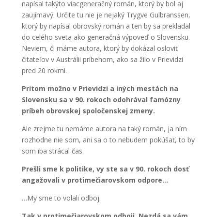
napísal takýto viacgeneračný román, ktorý by bol aj
zaujímavý. Určite tu nie je nejaký Trygve Gulbranssen,
ktorý by napísal obrovský román a ten by sa prekladal
do celého sveta ako generačná výpoveď o Slovensku.
Neviem, či máme autora, ktorý by dokázal osloviť
čitateľov v Austrálii príbehom, ako sa žilo v Prievidzi
pred 20 rokmi.
Pritom možno v Prievidzi a iných mestách na
Slovensku sa v 90. rokoch odohrával famózny
príbeh obrovskej spoločenskej zmeny.
Ale zrejme tu nemáme autora na taký román, ja ním
rozhodne nie som, ani sa o to nebudem pokúšať, to by
som iba strácal čas.
Prešli sme k politike, vy ste sa v 90. rokoch dosť
angažovali v protimečiarovskom odpore…
…My sme to volali odboj.
Tak v protimečiarovskom odboji. Nezdá sa vám,