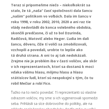
Teraz si pripomeňme niečo – niekoľkokrát sa
stalo, že tá „naša“ časť spoločnosti dala šancu
„našim“ politikom vo voľbách. Dala im šancu v
roku 1998, v roku 2002, 2010, 2020 a ani raz tie
vlády nedovládli do konca volebného obdobia,
skončili predčasne, či už to bol Dzurinda,
Radičová, Matovič alebo Heger. Ľudia im dali
šancu, dôveru, čiže tí voliči sa zmobilizovali,
vzchopili a povedali, urobte to lepšie ako
tá druhá strana. A oni to aj tak nedokázali.
Zrejme nie je problém iba v časti voličov, ale skôr
v ich reprezentantoch, ktorí sa dostanú k moci
vďaka vášmu hlasu, môjmu hlasu a hlasu
státisícov ľudí, ktorí sú nespokojní s tým, čo tu
robil Mečiar a robí Fico.
Ťažko na to niečo povedať. Tí reprezentanti sú vlastne
odrazom voličov, my sme si ich vygenerovali spomedzi
seba. Prihlásili sa síce dobrovoľne do politiky, ale na