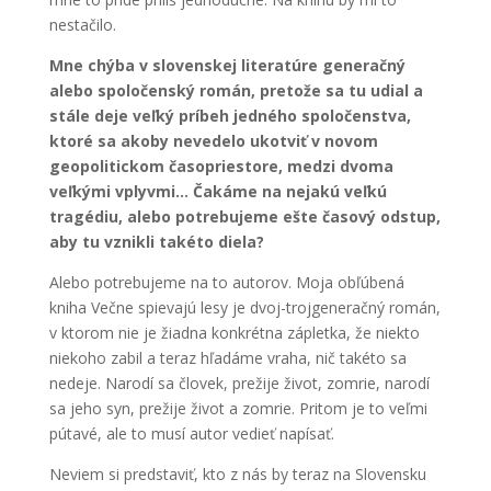
nestačilo.
Mne chýba v slovenskej literatúre generačný
alebo spoločenský román, pretože sa tu udial a
stále deje veľký príbeh jedného spoločenstva,
ktoré sa akoby nevedelo ukotviť v novom
geopolitickom časopriestore, medzi dvoma
veľkými vplyvmi… Čakáme na nejakú veľkú
tragédiu, alebo potrebujeme ešte časový odstup,
aby tu vznikli takéto diela?
Alebo potrebujeme na to autorov. Moja obľúbená
kniha Večne spievajú lesy je dvoj-trojgeneračný román,
v ktorom nie je žiadna konkrétna zápletka, že niekto
niekoho zabil a teraz hľadáme vraha, nič takéto sa
nedeje. Narodí sa človek, prežije život, zomrie, narodí
sa jeho syn, prežije život a zomrie. Pritom je to veľmi
pútavé, ale to musí autor vedieť napísať.
Neviem si predstaviť, kto z nás by teraz na Slovensku