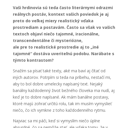
Vaši hrdinovia sú teda často literárnymi odrazmi
reálnych postáv, kontext vašich poviedok je aj
preto do veľkej miery realistický vďaka
prostrediam a postavám. Často sa však vo vašich
textoch objaví niečo tajomné, iracionálne,
transcendentálne či mysteriózne,
ale pre to realistické prostredie aj to „iné
tajomné“ dostáva uveriteľnú podobu. Narábate s
týmto kontrastom?
Snažím sa písať také texty, aké ma baví aj čítať od
iných autorov. Potrpím si teda na príbehu, nestačí mi,
aby to bol dobre umelecky napísaný text. Nejaký
banálny každodenný život bežného človeka ma nudí, aj
keď je to dobre napísané. Ak mám banálne postavy,
ktoré majú zohrať určitú rolu, tak im musím vymyslieť
niečo, čo ich vymkne z toho každodenného rytmu.
Najviac sa mi páči, keď si vymyslím niečo úplne
absurdné, čo sa nemôže stať, ale vďaka tomu, že v