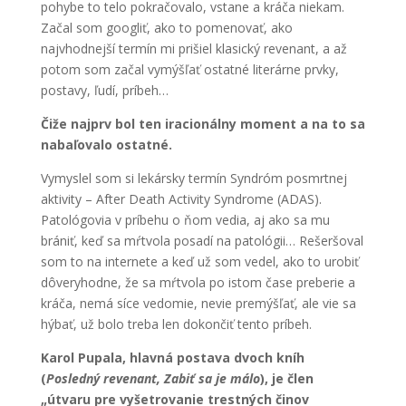
pohybe to telo pokračovalo, vstane a kráča niekam.
Začal som googliť, ako to pomenovať, ako
najvhodnejší termín mi prišiel klasický revenant, a až
potom som začal vymýšľať ostatné literárne prvky,
postavy, ľudí, príbeh…
Čiže najprv bol ten iracionálny moment a na to sa
nabaľovalo ostatné.
Vymyslel som si lekársky termín Syndróm posmrtnej
aktivity – After Death Activity Syndrome (ADAS).
Patológovia v príbehu o ňom vedia, aj ako sa mu
brániť, keď sa mŕtvola posadí na patológii… Rešeršoval
som to na internete a keď už som vedel, ako to urobiť
dôveryhodne, že sa mŕtvola po istom čase preberie a
kráča, nemá síce vedomie, nevie premýšľať, ale vie sa
hýbať, už bolo treba len dokončiť tento príbeh.
Karol Pupala, hlavná postava dvoch kníh
(
Posledný revenant, Zabiť sa je málo
), je člen
„útvaru pre vyšetrovanie trestných činov