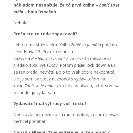
nákladom naznačuje, že tá prvá kniha –
Zabiť sa je
málo
– bola úspešná.
Nebola.
Prečo ste to teda zopakovali?
Lebo tomu stále verím. Kniha
Zabiť sa je málo
patrí do
série Hlava 13. Prvá zo série sa
nazývala
Posledný revenant
a za prvé tri mesiace sa
predalo 1000 výtlačkov. Potom prišiel lock-down a už
sa ten predaj nevrátil. Bolo to však dobre nakopnuté,
ale ja som sa vtedy nezhodol s vydavateľom na
knihe
Zabiť sa je málo
, ako bola napísaná, a tak som sa
rozhodol ju vydať sám.
Vydavateľ mal výhrady voči textu?
Neoslovila ho, nezdalo sa mu to dobré, ja som ju však
nechcel prerábať.
Nápad s Hlavou 13 je vydarený, aj ten poručík