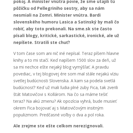
pokoj. A minister vnútra povie, že sme utajili tú
pôžičku od Pellegriniho sestry, aby sa nám
nesmiali na Zomri. Minister vnútra. Bardi
slovenského humoru Lasica a Satinský by mali čo
robiť, aby toto prekonali. Na sme.sk ste často
písali blogy, kritické, sarkastické, ironické, ale už
nepíšete. Stratili ste chuť?
V tom čase som ani nič iné nepísal. Teraz píšem hlavne
knihy a to mi stačí. Keď napíšem 1500 slov za deň, už
sa mi nechce ešte nejaký blog vymýšľať. A pravdu
povediac, v tej blogovej ére som mal stále nejakú víziu
svetlej budúcnosti Slovenska. A kam sa podela svetlá
budúcnosť? Keď už mali ľudia plné zuby Fica, tak zverili
štát Matovičovi s Kollárom. Na čo sa máme tešiť
teraz? Na akú zmenu? Ak opozícia vyhrá, bude musieť
okrem Fica bojovať aj s Matovičovým insitným
populizmom. Predčasné voľby o dva a pol roka.
Ale zrejme ste ešte celkom nerezignovali.