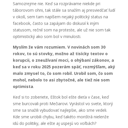
Samozrejme nie. Keď sa rozprávame niekde pri
táborovom ohni, tak stále sa snažím aj presviedčať ľudí
v okolí, sem tam napíšem nejaký politický status na
facebook, často sa zapájam do diskusií k iným
statusom, rečnil som na proteste, ale už nie som tak
optimistický ako som bol v minulosti.
Myslím že vám rozumiem. V novinách som 30
rokov, to sú stovky, možno až tisícky textov o
korupcii, o zneužívaní moci, o ohýbaní zákonov, a
keď sa v roku 2025 pozerám späť, rozmýšľam, aký
malo zmysel to, čo som robil. Urobil som, čo som
mohol, nebolo to asi zbytočné, ale tiež nie som
optimista
.
Keď si to zoberiete, Eštok bol ešte dieťa v čase, keď
sme burcovali proti Mečiarovi. Vyrástol vo svete, ktorý
sme sa snažili vybudovať najlepšie, ako sme vedeli.
Kde sme urobili chybu, keď takéto monštrá nielenže
idú do politiky, ale ešte aj uspejú vo voľbách?