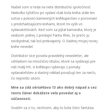
Našiel som si teda na nete distribučnú spoločnosť.
Niekoľko týždňov po vydaní však bola kniha stále len
sotva v polovici kamenných kníhkupectiev v porovnaní
s predchádzajúcimi knihami, ktoré mi vyšli vo
vydavateľstvách. Keď som sa pýtal kamaráta, ktorý je
vedúcim jednej z predajní Panta Rhei, že prečo ju
neobjednal, tak bol prekvapený. O žiadnej mojej novej
knihe nevedel.
Distribútor síce posiela pravidelný newsletter, ale
vzhľadom na množstvo titulov, ktoré sa vydávajú pre
náš malý trh, si kníhkupci vyberajú z ponuky
vydavateľstiev a vlastný náklad považujú len za niečo,
čo neprešlo sitom.
Mne sa zdá sériaHlava 13 ako dobrý nápad a cez
tento žáner dokážete veľa povedať aj o
súčasnosti.
Snažím sa o to, nechcem, aby to bola čisto fantázia.