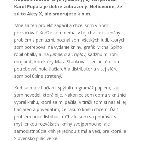
Karol Pupala je dobre zobrazený. Nehovorím, že
sú to Akty X, ale smerujete k nim.
Mne sa ten projekt zapáčil a chcel som v ňom
pokračovať. Keďže som nemal v tej chvíli existenčný
problém s peniazmi, poznal som všetkých ľudí, ktorých
som potreboval na vydanie knihy, grafik Michal Šplho
robil obálky aj na
Jumpera
a
Triplov
, sadzbu mi robil
môj brat, korektúry Mara Stanková… Jediné, čo som
potreboval, bola tlačiareň a distribútor a v tej sfére
som bol úplne stratený.
Keď sa ma v tlačiarni spýtali na gramáž papiera, tak
som nevedel, ktorá bije. Nakoniec som doma v knižnici
vybral knihu, ktorá sa mi páčila, v tiráži som si našiel jej
tlačiareň a povedal im, že takúto knihu chcem. Ďalší
problém bola distribúcia. Chvíľu som sa pohrával s
myšlienkou rozvážať si knihy svojpomocne, ale
samodistribúcia kníh je jednou z mála vecí, pre ktoré je
Slovensko príliš veľké.