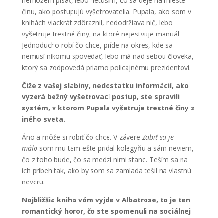
nemôžem písať, lebo netuším, čo sa deje na mieste
činu, ako postupujú vyšetrovatelia. Pupala, ako som v
knihách viackrát zdôraznil, nedodržiava nič, lebo
vyšetruje trestné činy, na ktoré nejestvuje manuál.
Jednoducho robí čo chce, príde na okres, kde sa
nemusí nikomu spovedať, lebo má nad sebou človeka,
ktorý sa zodpovedá priamo policajnému prezidentovi.
Čiže z vašej slabiny, nedostatku informácií, ako
vyzerá bežný vyšetrovací postup, ste spravili
systém, v ktorom Pupala vyšetruje trestné činy z
iného sveta.
Áno a môže si robiť čo chce. V závere
Zabiť sa je
málo
som mu tam ešte pridal kolegyňu a sám neviem,
čo z toho bude, čo sa medzi nimi stane. Teším sa na
ich príbeh tak, ako by som sa zamlada tešil na vlastnú
neveru.
Najbližšia kniha vám vyjde v Albatrose, to je ten
romantický horor, čo ste spomenuli na sociálnej