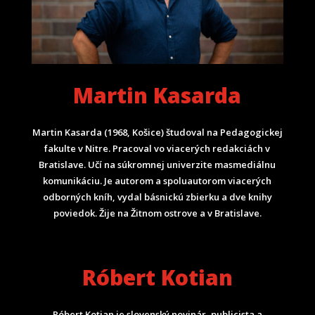
Martin Kasarda
Martin Kasarda (1968, Košice) študoval na Pedagogickej
fakulte v Nitre. Pracoval vo viacerých redakciách v
Bratislave. Učí na súkromnej univerzite masmediálnu
komunikáciu. Je autorom a spoluautorom viacerých
odborných kníh, vydal básnickú zbierku a dve knihy
poviedok. Žije na Žitnom ostrove a v Bratislave.
Róbert Kotian
Róbert Kotian je slovenský novinár, publicista a