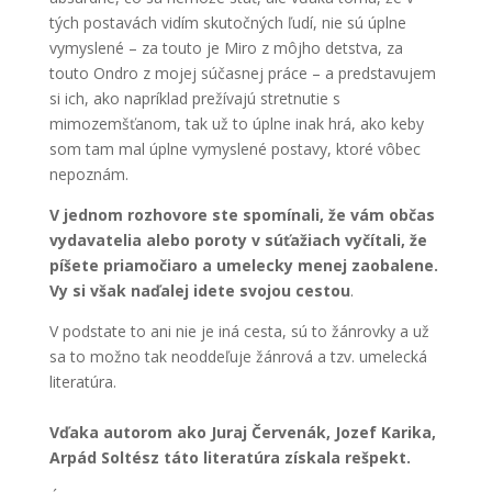
tých postavách vidím skutočných ľudí, nie sú úplne
vymyslené – za touto je Miro z môjho detstva, za
touto Ondro z mojej súčasnej práce – a predstavujem
si ich, ako napríklad prežívajú stretnutie s
mimozemšťanom, tak už to úplne inak hrá, ako keby
som tam mal úplne vymyslené postavy, ktoré vôbec
nepoznám.
V jednom rozhovore ste spomínali, že vám občas
vydavatelia alebo poroty v súťažiach vyčítali, že
píšete priamočiaro a umelecky menej zaobalene.
Vy si však naďalej idete svojou cestou
.
V podstate to ani nie je iná cesta, sú to žánrovky a už
sa to možno tak neoddeľuje žánrová a tzv. umelecká
literatúra.
Vďaka autorom ako Juraj Červenák, Jozef Karika,
Arpád Soltész táto literatúra získala rešpekt.