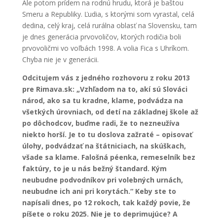
Ale potom prídem na rodnú hrudu, ktorá je baštou
Smeru a Republiky. Ľudia, s ktorými som vyrastal, celá
dedina, celý kraj, celá rurálna oblasť na Slovensku, tam
je dnes generácia prvovoličov, ktorých rodičia boli
prvovoličmi vo voľbách 1998. A volia Fica s Uhríkom.
Chyba nie je v generácii.
Odcitujem vás z jedného rozhovoru z roku 2013
pre Rimava.sk: „Vzhľadom na to, akí sú Slováci
národ, ako sa tu kradne, klame, podvádza na
všetkých úrovniach, od detí na základnej škole až
po dôchodcov, buďme radi, že to nezneužíva
niekto horší. Je to tu doslova zažraté – opisovať
úlohy, podvádzať na štátniciach, na skúškach,
všade sa klame. Falošná péenka, remeselník bez
faktúry, to je u nás bežný štandard. Kým
neubudne podvodníkov pri volebných urnách,
neubudne ich ani pri korytách.“ Keby ste to
napísali dnes, po 12 rokoch, tak každý povie, že
píšete o roku 2025. Nie je to deprimujúce? A