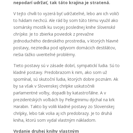
nepodarí udržať, tak táto krajina je stratená.
V tejto chvíli to vyzerá byť udržateľné, lebo ani ich voliči
to hádam nechcú. Ale rád by som túto tému využil ako
somársky mostík ku svojej poslednej knihe
Slovenská
chrípka
. Je to zbierka poviedok z prevažne
jednoduchého dedinského prostredia, v ktorých hlavné
postavy, nezriedka pod vplyvom domácich destilátov,
riešia ťažko uveriteľné problémy.
Tieto postavy sú v zásade dobrí, sympatickí ľudia. Sú to
kladné postavy. Predobrazom k nim, ako som už
spomínal, sú skutoční ľudia, ktorých dobre poznám. Ak
by sa však v Slovenskej chrípke uskutočnili
parlamentné voľby, dopadli by katastrofálne. A v
prezidentských voľbách by Pellegrinimu dýchal na krk
Harabin. Takto by volili kladné postavy zo Slovenskej
chrípky, lebo tak volia aj ich predobrazy. Je to druhá
kniha, ktorú som vydal vlastným nákladom.
Vydanie druhej knihy vlastným