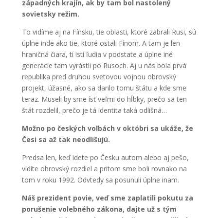
západných krajín, ak by tam bol nastolený
sovietsky režim.
To vidíme aj na Fínsku, tie oblasti, ktoré zabrali Rusi, sú
úplne inde ako tie, ktoré ostali Fínom. A tam je len
hraničná čiara, tí istí ľudia v podstate a úplne iné
generácie tam vyrástli po Rusoch. Aj u nás bola prvá
republika pred druhou svetovou vojnou obrovský
projekt, úžasné, ako sa darilo tomu štátu a kde sme
teraz. Museli by sme ísť veľmi do hĺbky, prečo sa ten
štát rozdelil, prečo je tá identita taká odlišná…
Možno po českých voľbách v októbri sa ukáže, že
Česi sa až tak neodlišujú.
Predsa len, keď idete po Česku autom alebo aj pešo,
vidíte obrovský rozdiel a pritom sme boli rovnako na
tom v roku 1992. Odvtedy sa posunuli úplne inam.
Náš prezident povie, veď sme zaplatili pokutu za
porušenie volebného zákona, dajte už s tým