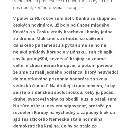
Nedokážu sa preniesť cez tú hanbu. A kto by sa už u
nás obesil, keď ho obvinia z korupcie.
V polovici 90. rokov som bol v Dánku so skupinou
českých novinárov, už bolo po únose mladého
Kováča a v Česku vtedy krachovali banky jedna
za druhou. Mali sme stretnutie so spíkrom
dánskeho parlamentu a pýtali sme sa ho na
nejaké príklady korupcie v Dánsku. Ten chlapík
chvíľu premýšľal, severské krajiny sú známe
veľmi nízkou mierou korupcie, a potom povedal,
že sme tu mali jedného poslanca, ktorý neuviedol
do majetkového priznania honoráre za svoju
vedeckú činnosť. Na druhej strane neviem, čo by
sa stalo s dánskou spoločnosťou, keby ju počas
druhej svetovej vojny oslobodili Rusi a ostali tam.
Na túto otázku neviem odpovedať, pretože po
rozdelení Európy na východný a západný blok sa
aj z fašistického Nemecka stala normálna
demokratická krajina. Čo by sa stalo zo