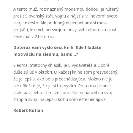
A tento muž, rozmaznaný modernou dobou, je nútený
prežiť Slovenský štát, vojnu a nájsť si v „novom“ svete
svoje miesto. Ale podobnými peripetiami si musia
prejsť tí, ktorých po svojom nevysvetliteľnom zmiznutí
zanechal v 21.storočí.
Doteraz vám vyšlo šesť kníh. Kde hľadáte
motiváciu na siedmu, ôsmu…?
Siedma, Statočný chlapík, je u vydavateľa a Dobré
duše sú už v októbri. O každej knihe som presvedčený,
že je lepšia, ako bola predchádzajúca. Možno nie je,
ale dôležité je, že ja si to myslím. Preto ma písanie
stále baví, lebo cítim, že som ešte nenarazil na svoj
strop a svoju najlepšiu knihu som ešte nenapísal.
Róbert Kotian