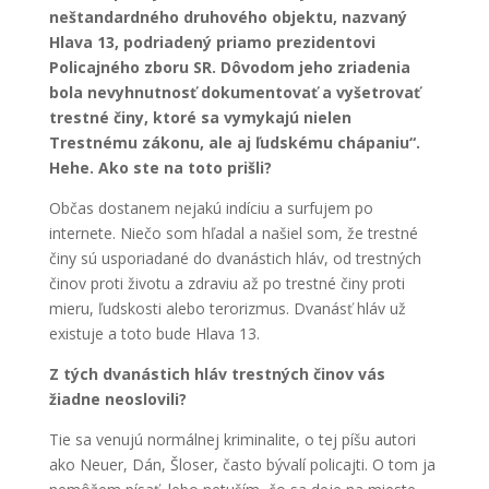
neštandardného druhového objektu, nazvaný
Hlava 13, podriadený priamo prezidentovi
Policajného zboru SR. Dôvodom jeho zriadenia
bola nevyhnutnosť dokumentovať a vyšetrovať
trestné činy, ktoré sa vymykajú nielen
Trestnému zákonu, ale aj ľudskému chápaniu“.
Hehe. Ako ste na toto prišli?
Občas dostanem nejakú indíciu a surfujem po
internete. Niečo som hľadal a našiel som, že trestné
činy sú usporiadané do dvanástich hláv, od trestných
činov proti životu a zdraviu až po trestné činy proti
mieru, ľudskosti alebo terorizmus. Dvanásť hláv už
existuje a toto bude Hlava 13.
Z tých dvanástich hláv trestných činov vás
žiadne neoslovili?
Tie sa venujú normálnej kriminalite, o tej píšu autori
ako Neuer, Dán, Šloser, často bývalí policajti. O tom ja