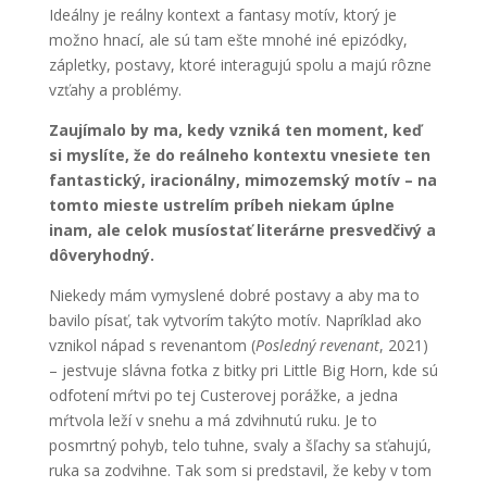
Ideálny je reálny kontext a fantasy motív, ktorý je
možno hnací, ale sú tam ešte mnohé iné epizódky,
zápletky, postavy, ktoré interagujú spolu a majú rôzne
vzťahy a problémy.
Zaujímalo by ma, kedy vzniká ten moment, keď
si myslíte, že do reálneho kontextu vnesiete ten
fantastický, iracionálny, mimozemský motív – na
tomto mieste ustrelím príbeh niekam úplne
inam, ale celok musíostať literárne presvedčivý a
dôveryhodný.
Niekedy mám vymyslené dobré postavy a aby ma to
bavilo písať, tak vytvorím takýto motív. Napríklad ako
vznikol nápad s revenantom (
Posledný revenant
, 2021)
– jestvuje slávna fotka z bitky pri Little Big Horn, kde sú
odfotení mŕtvi po tej Custerovej porážke, a jedna
mŕtvola leží v snehu a má zdvihnutú ruku. Je to
posmrtný pohyb, telo tuhne, svaly a šľachy sa sťahujú,
ruka sa zodvihne. Tak som si predstavil, že keby v tom