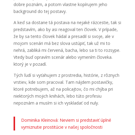
dobre poznám, a potom vlastne kopírujem jeho
background do tej postavy.
A keď sa dostane tá postava na nejaké rázcestie, tak si
predstavím, ako by asi reagoval ten človek. V prípade,
že by sa tento človek hádal a presadil si svoje, ale v
mojom scenári má bez slova ustúpiť, tak už mi to
nehrá, zabliká mi červená, bacha, lebo sa ti to rozsype.
Vtedy buď opravím scenár alebo vymením človeka.
ktorý je v pozadí.
Tých ľudí si vyťahujem z prostredia, histórie, z rôznych
vrstiev, kde som pracoval. Tam nájdem postavičky,
ktoré potrebujem, až na policajtov, čo mi chýba pri
niektorých mojich knihách, lebo túto profesiu
nepoznám a musím si ich vyskladať od nuly.
Dominika Kleinová: Neviem si predstaviť úplné
vymiznutie prostitúcie v našej spoločnosti