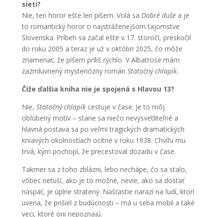
sieti?
Nie, ten horor ešte len píšem. Volá sa
Dobré duše
a je
to romantický horor o najstráženejšom tajomstve
Slovenska. Príbeh sa začal ešte v 17. storočí, preskočil
do roku 2005 a teraz je už v októbri 2025, čo môže
znamenať, že píšem príliš rýchlo. V Albatrose mám
zazmluvnený mysteriózny román
Statočný chlapík
.
Čiže ďalšia kniha nie je spojená s Hlavou 13?
Nie,
Statočný chlapík
cestuje v čase. Je to môj
obľúbený motív – stane sa niečo nevysvetliteľné a
hlavná postava sa po veľmi tragických dramatických
krvavých okolnostiach ocitne v roku 1938. Chvíľu mu
trvá, kým pochopí, že precestoval dozadu v čase.
Takmer sa z toho zblázni, lebo nechápe, čo sa stalo,
vôbec netuší, ako je to možné, nevie, ako sa dostať
naspäť, je úplne stratený. Našťastie narazí na ľudí, ktorí
uveria, že prišiel z budúcnosti – má u seba mobil a také
veci, ktoré oni nepoznajú.