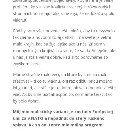
základe spoločenskej objednávky. Podľa mňa je veľký
problém, že vznikne koalícia z viacerých rôznorodých
strán a ich lídri majú také silné egá, že nedokážu spolu
vládnuť.
Rád by som však povedal ešte niečo, aby to nevyznelo
tak čierne a hovorím to aj deťom – na svete je veľmi
málo krajín, kde sa žije lepšie ako u nás. Žil som v
mnohých iných krajinách a viem, že sa dá žiť lepšie, ale
u nás je stále veľmi dobre, keď si to porovnáme so
zvyškom sveta.
Máme strašne málo vecí, na ktoré by sme sa mali
sťažovať – tí čo tu vládnu, oni raz odídu, prídu možno
iní gauneri, ale stále je tu dobre, ak sa to nepokazí ešte
viac. Ak by sme udržali aspoň to, čo máme teraz, tak
by bolo dobre.
Môj minimalistický variant je zostať v Európskej
únii za v NATO a nepadnúť do sféry ruského
vplyvu. Ak sa ani tento minimálny program