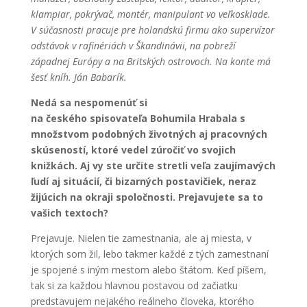
klampiar, pokrývač, montér, manipulant vo veľkosklade.
V súčasnosti pracuje pre holandskú firmu ako supervízor
odstávok v rafinériách v Škandinávii, na pobreží
západnej Európy a na Britských ostrovoch. Na konte má
šesť kníh. Ján Babarík.
Nedá sa nespomenúť si
na českého spisovateľa Bohumila Hrabala s
množstvom podobných životných aj pracovných
skúseností, ktoré vedel zúročiť vo svojich
knižkách. Aj vy ste určite stretli veľa zaujímavých
ľudí aj situácií, či bizarných postavičiek, neraz
žijúcich na okraji spoločnosti. Prejavujete sa to
vašich textoch?
Prejavuje. Nielen tie zamestnania, ale aj miesta, v
ktorých som žil, lebo takmer každé z tých zamestnaní
je spojené s iným mestom alebo štátom. Keď píšem,
tak si za každou hlavnou postavou od začiatku
predstavujem nejakého reálneho človeka, ktorého