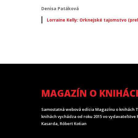
Denisa
Patáková
Lorraine Kelly
:
Orknejské tajomstvo (prel.
MAGAZÍN O KNIHÁC
Samostatná webová edícia Magazínu o knihách T
knihách vychádza od roku 2015 vo vydavateľstve P
Kasarda, Róbert Kotian