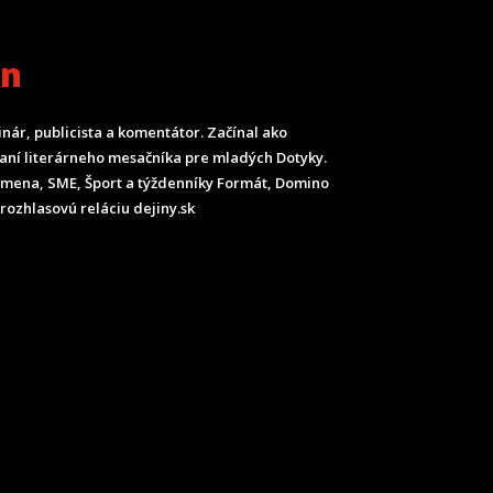
an
inár, publicista a komentátor. Začínal ako
ladaní literárneho mesačníka pre mladých Dotyky.
Smena, SME, Šport a týždenníky Formát, Domino
rozhlasovú reláciu dejiny.sk