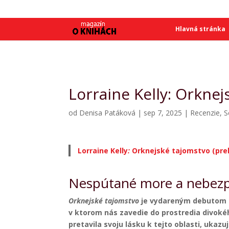
SME
SME
Hlavná stránka
Lorraine Kelly: Orkne
od
Denisa Patáková
|
sep 7, 2025
|
Recenzie
,
S
Lorraine Kelly
:
Orknejské tajomstvo (prel.
Nespútané more a nebezpe
Orknejské
tajomstvo
je vydareným debutom p
v ktorom nás zavedie do prostredia divoké
pretavila
svoju lásku k tejto oblasti, ukazu