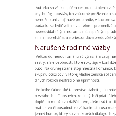
Autorka sa však nepúšťa cestou nastolenia veľ
psychológiu postáv, ich vnútorné prežívanie a s
nemožno ani zaujímavé prostredie, v ktorom sa 
podarilo zachytiť veľmi uveriteľne – premenlivé
nepredvídateľným morom s nebezpečnými prúdmi. 
s nimi nepreháňa, ale priestor dáva predovšetk
Narušené rodinné väzby
Veľkou doménou románu sú výrazné a zaujímavé 
sestry, silné osobnosti, ktoré roky žijú v konf
puto. Na druhej strane stojí miestna komunita,
skupinu otužilcov, v ktorej vládne ženská solidar
dlhých rokoch nestratilo na úprimnosti.
Po knihe Orknejské tajomstvo siahnite, ak mát
o vzťahoch – ľúbostných, rodinných či priateľskýc
dopĺňa o množstvo ďalších tém, akými sú toxici
materstvo či posadnutosť získaním statusu matk
jemný humor, ktorý sa v niektorých dialógoch z