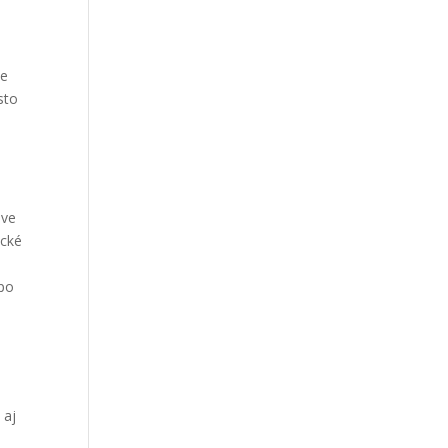
ke
sto
dve
ecké
 po
 aj