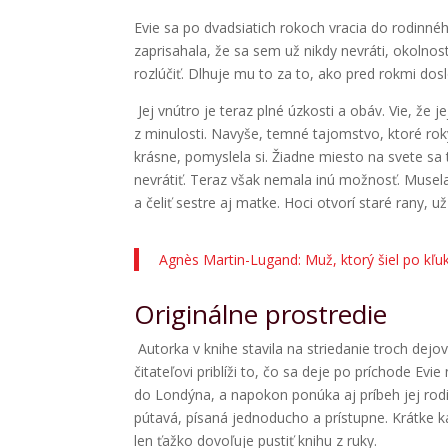
Evie sa po dvadsiatich rokoch vracia do rodinné
zaprisahala, že sa sem už nikdy nevráti, okolnost
rozlúčiť. Dlhuje mu to za to, ako pred rokmi do
Jej vnútro je teraz plné úzkosti a obáv. Vie, že 
z minulosti. Navyše, temné tajomstvo, ktoré ro
krásne, pomyslela si. Žiadne miesto na svete sa
nevrátiť. Teraz však nemala inú možnosť. Musela
a čeliť sestre aj matke. Hoci otvorí staré rany,
Agnès Martin-Lugand: Muž, ktorý šiel po kľu
Originálne prostredie
Autorka v knihe stavila na striedanie troch dejo
čitateľovi priblíži to, čo sa deje po príchode Ev
do Londýna, a napokon ponúka aj príbeh jej rodič
pútavá, písaná jednoducho a prístupne. Krátke
len ťažko dovoľuje pustiť knihu z ruky.