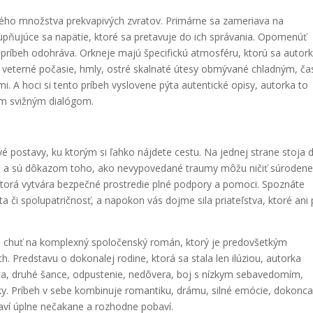
kého množstva prekvapivých zvratov. Primárne sa zameriava na
tupňujúce sa napätie, ktoré sa pretavuje do ich správania. Opomenúť
príbeh odohráva. Orkneje majú špecifickú atmosféru, ktorú sa autor
 a veterné počasie, hmly, ostré skalnaté útesy obmývané chladným, ča
A hoci si tento príbeh vyslovene pýta autentické opisy, autorka to
ým svižným dialógom.
postavy, ku ktorým si ľahko nájdete cestu. Na jednej strane stoja 
likte a sú dôkazom toho, ako nevypovedané traumy môžu ničiť súroden
 ktorá vytvára bezpečné prostredie plné podpory a pomoci. Spoznáte
ita či spolupatričnosť, a napokon vás dojme sila priateľstva, ktoré ani
e chuť na komplexný spoločenský román, ktorý je predovšetkým
h. Predstavu o dokonalej rodine, ktorá sa stala len ilúziou, autorka
ta, druhé šance, odpustenie, nedôvera, boj s nízkym sebavedomím,
y. Príbeh v sebe kombinuje romantiku, drámu, silné emócie, dokonca
javí úplne nečakane a rozhodne pobaví.