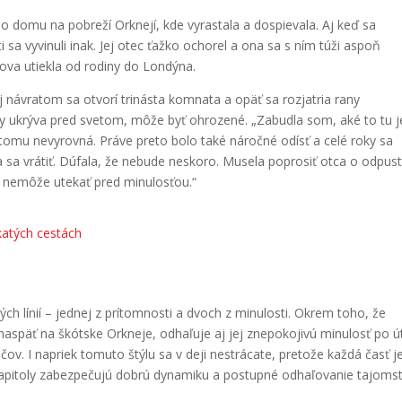
ho domu na pobreží Orknejí, kde vyrastala a dospievala. Aj keď sa
i sa vyvinuli inak. Jej otec ťažko ochorel a ona sa s ním túži aspoň
slova utiekla od rodiny do Londýna.
jej návratom sa otvorí trinásta komnata a opäť sa rozjatria rany
ky ukrýva pred svetom, môže byť ohrozené. „Zabudla som, aké to tu j
 tomu nevyrovná. Práve preto bolo také náročné odísť a celé roky sa
 sa vrátiť. Dúfala, že nebude neskoro. Musela poprosiť otca o odpus
 už nemôže utekať pred minulosťou.“
katých cestách
vých línií – jednej z prítomnosti a dvoch z minulosti. Okrem toho, že
ie naspäť na škótske Orkneje, odhaľuje aj jej znepokojivú minulosť po 
ov. I napriek tomuto štýlu sa v deji nestrácate, pretože každá časť j
 kapitoly zabezpečujú dobrú dynamiku a postupné odhaľovanie tajoms