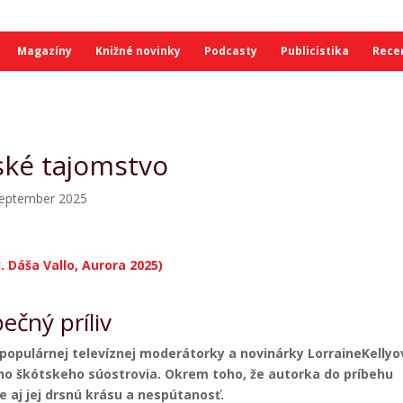
Magazíny
Knižné novinky
Podcasty
Publicistika
Rece
jské tajomstvo
eptember 2025
 Dáša Vallo, Aurora 2025)
čný príliv
opulárnej televíznej moderátorky a novinárky
Lorraine
Kellyo
ho škótskeho súostrovia. Okrem toho, že autorka do príbehu
je aj jej drsnú krásu a nespútanosť.