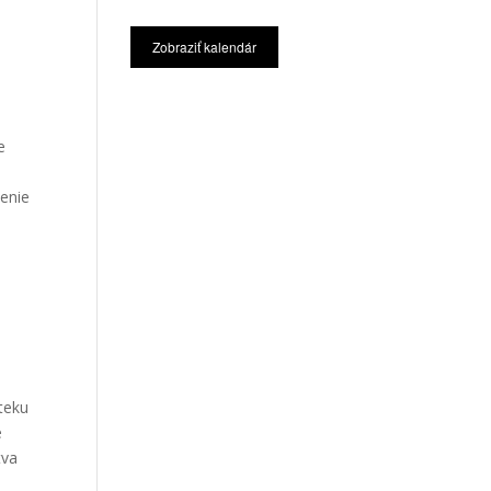
Zobraziť kalendár
e
tenie
úteku
e
tva