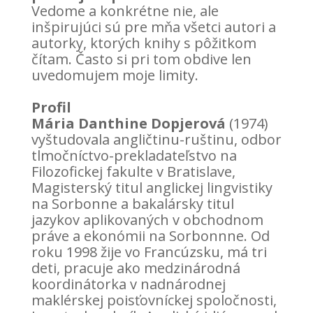
Vedome a konkrétne nie, ale
inšpirujúci sú pre mňa všetci autori a
autorky, ktorých knihy s pôžitkom
čítam. Často si pri tom obdive len
uvedomujem moje limity.
Profil
Mária Danthine Dopjerová
(1974)
vyštudovala angličtinu-ruštinu, odbor
tlmočníctvo-prekladateľstvo na
Filozofickej fakulte v Bratislave,
Magisterský titul anglickej lingvistiky
na Sorbonne a bakalársky titul
jazykov aplikovaných v obchodnom
práve a ekonómii na Sorbonnne. Od
roku 1998 žije vo Francúzsku, má tri
deti, pracuje ako medzinárodná
koordinátorka v nadnárodnej
maklérskej poisťovníckej spoločnosti,