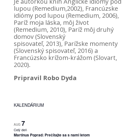
Je autorkou kníh Anglické idiómy pod
lupou (Remedium,2002), Francúzske
idiómy pod lupou (Remedium, 2006),
Paríž moja láska, môj život
(Remedium, 2010), Paríž môj druhý
domov (Slovenský
spisovateľ, 2013), Parížske momenty
(Slovenský spisovateľ, 2016) a
Francúzsko krížom-krážom (Slovart,
2020).
Pripravil Robo Dyda
KALENDÁRIUM
7
AUG
Celý deň
Martinus Poprad: Prečítajte sa s nami letom