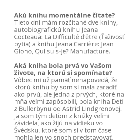
Akú knihu momentálne čítate?
Tieto dni mám rozčítané dve knihy,
autobiografickú knihu Jeana
Cocteaua: La Difficulté d’être (Ťaživosť
bytia) a knihu Jeana Carrière: Jean
Giono, Qui suis-je? Manufacture.
Aká kniha bola prvá vo Vašom
živote, na ktorú si spomínate?
Vôbec mi už pamäť nenapovedá, že
ktorú knihu by som si mala zaradiť
ako prvú, ale jedna z prvých, ktoré na
mňa veľmi zapôsobili, bola kniha Deti
z Bullerbynu od Astrid Lindgrenovej.
Ja som tým deťom z knižky veľmi
závidela, ako žijú na vidieku vo
Švédsku, ktoré som si v tom čase
mohla len vo snoch predstavovať.