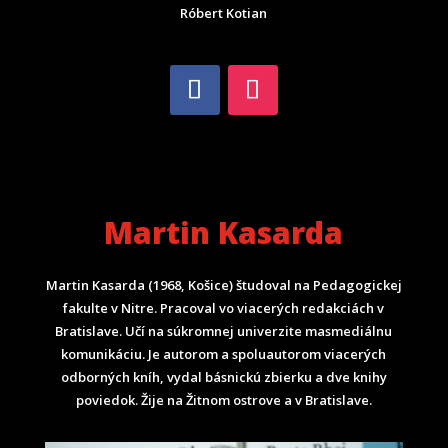
Róbert Kotian
Martin Kasarda
Martin Kasarda (1968, Košice) študoval na Pedagogickej
fakulte v Nitre. Pracoval vo viacerých redakciách v
Bratislave. Učí na súkromnej univerzite masmediálnu
komunikáciu. Je autorom a spoluautorom viacerých
odborných kníh, vydal básnickú zbierku a dve knihy
poviedok. Žije na Žitnom ostrove a v Bratislave.