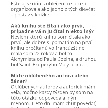
Ešte aj skriňu s oblečením som si
organizovala ako jedno z tých dievčat
– postáv v knižke.
Akú knihu ste čítali ako prvú,
prípadne Vám ju čítal niekto iný?
Neviem ktorú knihu som čítala ako
prvú, ale dobre si pamätám na prvú
knihu prečítanú vo francúzštine,
mala som 22 rokov a bol to
Alchymista od Paula Coelha, a druhou
bol Saint-Exupéryho Malý princ.
Máte obľúbeného autora alebo
žáner?
Obľúbených autorov a autoriek mám
veľa, možno každý týždeň by som na
túto otázku odpovedala iným
menom. Tieto dni mám chuť povedať,