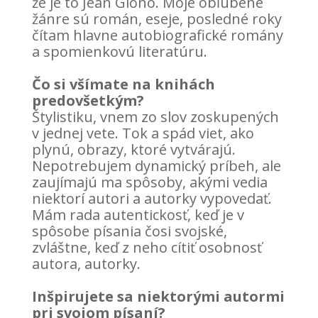
že je to Jean Giono. Moje obľúbené
žánre sú román, eseje, posledné roky
čítam hlavne autobiografické romány
a spomienkovú literatúru.
Čo si všímate na knihách
predovšetkým?
Štylistiku, vnem zo slov zoskupených
v jednej vete. Tok a spád viet, ako
plynú, obrazy, ktoré vytvárajú.
Nepotrebujem dynamický príbeh, ale
zaujímajú ma spôsoby, akými vedia
niektorí autori a autorky vypovedať.
Mám rada autentickosť, keď je v
spôsobe písania čosi svojské,
zvláštne, keď z neho cítiť osobnosť
autora, autorky.
Inšpirujete sa niektorými autormi
pri svojom písaní?