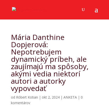
Mária Danthine
Dopjerová:
Nepotrebujem
dynamický príbeh, ale
zaujímajú ma spôsoby,
akými vedia niektorí
autori a autorky
vypovedať
od
Róbert Kotian
|
okt 2, 2024
|
ANKETA
|
0
komentárov