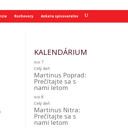
nzie
Rozhovory
Anketa spisovateľov
KALENDÁRIUM
7
AUG
Celý deň
Martinus Poprad:
Prečítajte sa s
nami letom
8
AUG
Celý deň
Martinus Nitra:
o
Prečítajte sa s
nami letom