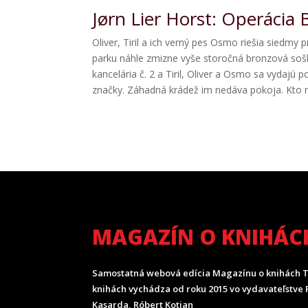
Jørn Lier Horst: Operácia
Oliver, Tiril a ich verný pes Osmo riešia siedmy 
parku náhle zmizne vyše storočná bronzová soš
kancelária č. 2 a Tiril, Oliver a Osmo sa vydajú
značky. Záhadná krádež im nedáva pokoja. Kto 
MAGAZÍN O KNIHÁC
Samostatná webová edícia Magazínu o knihách T
knihách vychádza od roku 2015 vo vydavateľstve P
Kasarda, Róbert Kotian