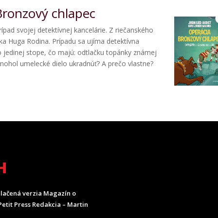
 Bronzový chlapec
prípad svojej detektívnej kancelárie. Z riečanského
ka Huga Rodina. Prípadu sa ujíma detektívna
 po jedinej stope, čo majú: odtlačku topánky známej
mohol umelecké dielo ukradnúť? A prečo vlastne?
H
lačená verzia Magazín o
etit Press Redakcia – Martin