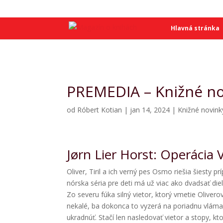
SME
SME
Hlavná stránka
PREMEDIA – Knižné no
od
Róbert Kotian
|
jan 14, 2024
|
Knižné novink
Jørn Lier Horst: Operácia 
Oliver, Tiril a ich verný pes Osmo riešia šiesty p
nórska séria pre deti má už viac ako dvadsať die
Zo severu fúka silný vietor, ktorý vmetie Oliver
nekalé, ba dokonca to vyzerá na poriadnu vlámačk
ukradnúť. Stačí len nasledovať vietor a stopy, k