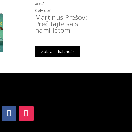
8
AUG
Celý deň
Martinus Prešov:
Prečítajte sa s
nami letom
Zobraziť kalendár