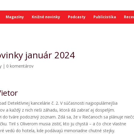
Magazíny
Knižné novinky
Podcasty
Publicistika
Rece
vinky január 2024
y
|
0 komentárov
Vietor
rípad Detektívnej kancelárie č. 2. V súčasnosti najpopulárnejšia
lov a každý z nich rieši záhadu, ktorá dá zabrať aj dospelým.
ovi do tváre podozrivý zoznam. Zdá sa, že v Riečanoch sa plánuje nieč
u. Tiril s Oliverom musia zistiť, kto ju chystá – a čo chce vlastne
toré vedú do hotela, kde podávajú mimoriadne chutné stejky.