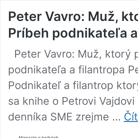
Peter Vavro: Muž, kt
Príbeh podnikateľa a
Peter Vavro: Muž, ktorý 
podnikateľa a filantropa P
Podnikateľ a filantrop kto
sa knihe o Petrovi Vajdov
denníka SME zrejme …
Čít
Magazín o knihách