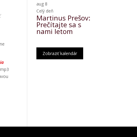
aug
8
Celý deň
ť
Martinus Prešov:
.
Prečítajte sa s
nami letom
hne
Zobraziť kalendár
ia
 mp3
lavou