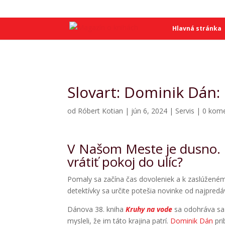
SME
SME
Hlavná stránka
Slovart: Dominik Dán:
od
Róbert Kotian
|
jún 6, 2024
|
Servis
|
0 kom
V Našom Meste je dusno. P
vrátiť pokoj do ulíc?
Pomaly sa začína čas dovoleniek a k zaslúženému
detektívky sa určite potešia novinke od najpre
Dánova 38. kniha
Kruhy na vode
sa
odohráva sa 
mysleli, že im táto krajina patrí.
Dominik Dán
pri