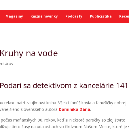
Magazíny
Knižné novinky
Podcasty
Publicistika
Rece
 Kruhy na vode
entárov
odarí sa detektívom z kancelárie 141
 relaxu patrí zaujímavá kniha. Všetci fanúšikovia a fanúšičky dobrej
dávanejšieho slovenského autora
Dominika Dána
.
počas mafiánskych 90. rokov, keď si niektoré partičky zo zlej štvrte
bližuje tieto časy na udalostiach vo fiktívnom Našom Meste, ktoré je