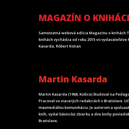
MAGAZÍN O KNIHÁC
Samostatná webová edícia Magazínu o knihách T
knihách vychádza od roku 2015 vo vydavateľstve P
Kasarda, Róbert Kotian
Martin Kasarda
Martin Kasarda (1968, Košice) študoval na Pedagog
Pracoval vo viacerých redakciách v Bratislave. U
masmediálnu komunikáciu. Je autorom a spoluau
kníh, vydal básnickú zbierku a dve knihy poviedok
Bratislave.