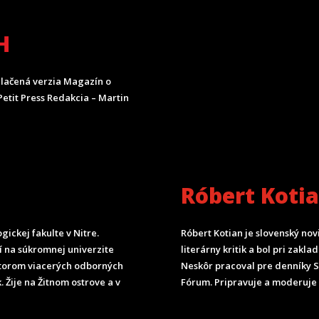
H
lačená verzia Magazín o
etit Press Redakcia – Martin
Róbert Koti
ickej fakulte v Nitre.
Róbert Kotian je slovenský nov
čí na súkromnej univerzite
literárny kritik a bol pri zak
torom viacerých odborných
Neskôr pracoval pre denníky 
. Žije na Žitnom ostrove a v
Fórum.
Pripravuje a moderuje 