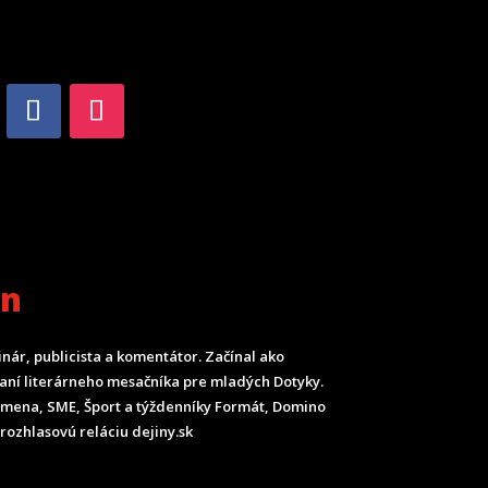
an
inár, publicista a komentátor. Začínal ako
ladaní literárneho mesačníka pre mladých Dotyky.
Smena, SME, Šport a týždenníky Formát, Domino
rozhlasovú reláciu dejiny.sk