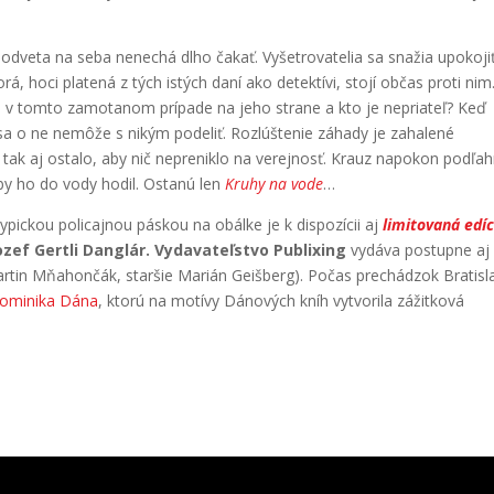
odveta na seba nenechá dlho čakať. Vyšetrovatelia sa snažia upokoji
á, hoci platená z tých istých daní ako detektívi, stojí občas proti nim
je v tomto zamotanom prípade na jeho strane a kto je nepriateľ? Keď
a o ne nemôže s nikým podeliť. Rozlúštenie záhady je zahalené
tak aj ostalo, aby nič nepreniklo na verejnosť. Krauz napokon podľa
by ho do vody hodil. Ostanú len
Kruhy na vode
…
typickou policajnou páskou na obálke je k dispozícii aj
limitovaná edíc
ozef Gertli Danglár.
Vydavateľstvo
Publixing
vydáva postupne aj
artin Mňahončák, staršie Marián Geišberg). Počas prechádzok Bratis
ominika Dána
, ktorú na motívy Dánových kníh vytvorila zážitková