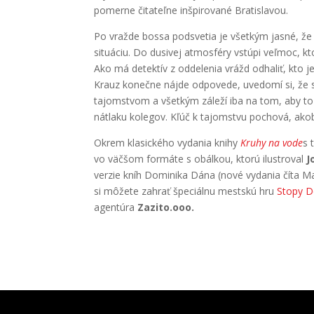
pomerne čitateľne inšpirované Bratislavou.
Po vražde bossa podsvetia je všetkým jasné, že 
situáciu. Do dusivej atmosféry vstúpi veľmoc, ktor
Ako má detektív z oddelenia vrážd odhaliť, kto 
Krauz konečne nájde odpovede, uvedomí si, že s
tajomstvom a všetkým záleží iba na tom, aby to 
nátlaku kolegov. Kľúč k tajomstvu pochová, ako
Okrem klasického vydania knihy
Kruhy na vode
s 
vo väčšom formáte s obálkou, ktorú ilustroval
J
verzie kníh Dominika Dána (nové vydania číta M
si môžete zahrať špeciálnu mestskú hru
Stopy D
agentúra
Zazito.ooo.