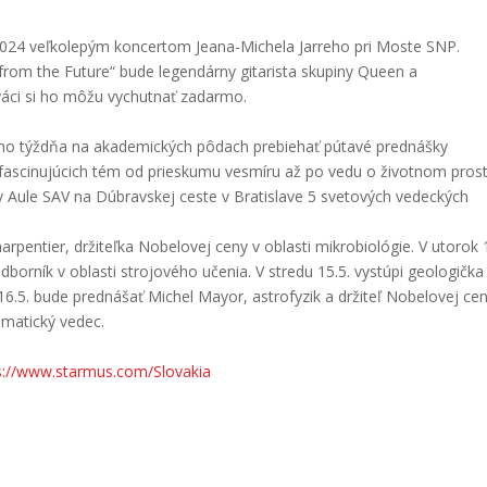
a 2024 veľkolepým koncertom Jeana-Michela Jarreho pri Moste SNP.
rom the Future“ bude legendárny gitarista skupiny Queen a
iváci si ho môžu vychutnať zadarmo.
ého týždňa na akademických pôdach prebiehať pútavé prednášky
fascinujúcich tém od prieskumu vesmíru až po vedu o životnom prost
 v Aule SAV na Dúbravskej ceste v Bratislave 5 svetových vedeckých
pentier, držiteľka Nobelovej ceny v oblasti mikrobiológie. V utorok 
borník v oblasti strojového učenia. V stredu 15.5. vystúpi geologička
.5. bude prednášať Michel Mayor, astrofyzik a držiteľ Nobelovej cen
limatický vedec.
s://www.starmus.com/Slovakia