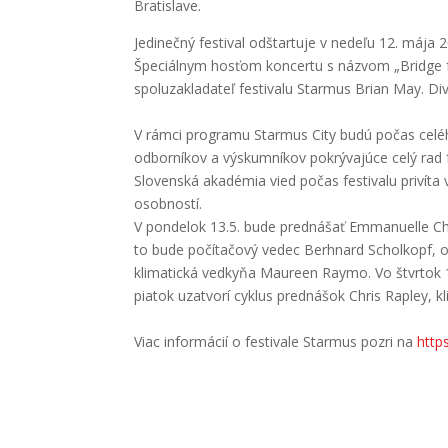
Bratislave.
Jedinečný festival odštartuje v nedeľu 12. máj
Špeciálnym hosťom koncertu s názvom „Bridge f
spoluzakladateľ festivalu Starmus Brian May. D
V rámci programu Starmus City budú počas cel
odborníkov a výskumníkov pokrývajúce celý rad 
Slovenská akadémia vied počas festivalu privíta
osobností.
V pondelok 13.5. bude prednášať Emmanuelle Char
to bude počítačový vedec Berhnard Scholkopf, od
klimatická vedkyňa Maureen Raymo. Vo štvrtok 16
piatok uzatvorí cyklus prednášok Chris Rapley, k
Viac informácií o festivale Starmus pozri na
http