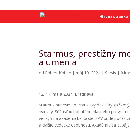
SME
SME
Hlavná stránka
Starmus, prestížny me
a umenia
od
Róbert Kotian
|
máj 10, 2024
|
Servis
|
0 ko
12.-17. mája 2024, Bratislava
Starmus prinesie do Bratislavy desiatky špičko
hviezdy. Súčasťou bohatého hlavného programu
vedkýň na akademickej pôde. SAV bude počas cel
a ďalšie vedecké osobnosti. Akadémia sa zapáj