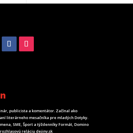
an
inár, publicista a komentátor. Začínal ako
ladaní literárneho mesačníka pre mladých Dotyky.
Smena, SME, Šport a týždenníky Formát, Domino
rozhlasovú reláciu dejiny.sk