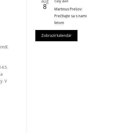
aug
Celý deň
8
Martinus Prešov:
Prečítajte sa s nami
letom
Zobraziť kalendár
redí.
14.5.
 a
y. V