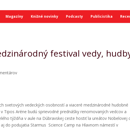
Magazíny
Knižné novinky
Podcasty
Publicistika
Rece
dzinárodný festival vedy, hudb
mentárov
vých svetových vedeckých osobností a viaceré medzinárodné hudobné
 v Tipos Aréne budú sprievodné prednášky renomovaných vedcov a
ého týždňa v aule na Dúbravskej ceste hostiť la ureátov Nobelovej 
a aj do podujatia Starmus Science Camp na Hlavnom námestí v