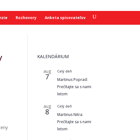
nzie
Rozhovory
Anketa spisovateľov
y
KALENDÁRIUM
aug
Celý deň
7
Martinus Poprad:
Prečítajte sa s nami
letom
aug
Celý deň
8
Martinus Nitra:
Prečítajte sa s nami
ceny
letom