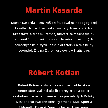
Martin Kasarda
Martin Kasarda (1968, Košice) študoval na Pedagogickej
fakulte v Nitre. Pracoval vo viacerých redakciách v
Bratislave. Učí na súkromnej univerzite masmediálnu
komunikáciu. Je autorom a spoluautorom viacerých
odborných kníh, vydal básnickú zbierku a dve knihy
poviedok. Žije na Žitnom ostrove a v Bratislave.
Róbert Kotian
Róbert Kotian je slovenský novinár, publicista a
komentátor. Začínal ako literárny kritik a bol pri
zakladaní literárneho mesačníka pre mladých Dotyky.
Neskôr pracoval pre denníky Smena, SME, Šport a
týždenníky Formát, Domino Fórum.
Pripravuje a