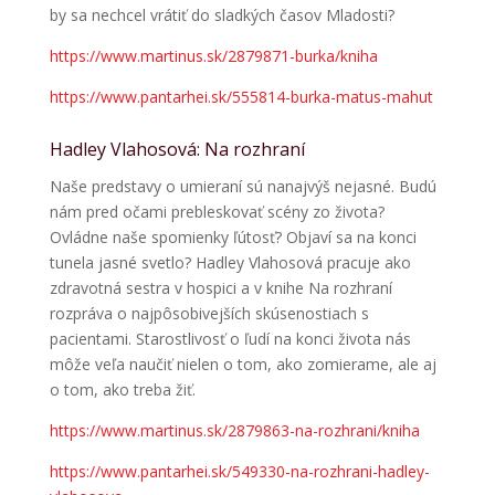
by sa nechcel vrátiť do sladkých časov Mladosti?
https://www.martinus.sk/2879871-burka/kniha
https://www.pantarhei.sk/555814-burka-matus-mahut
Hadley Vlahosová: Na rozhraní
Naše predstavy o umieraní sú nanajvýš nejasné. Budú
nám pred očami prebleskovať scény zo života?
Ovládne naše spomienky ľútosť? Objaví sa na konci
tunela jasné svetlo? Hadley Vlahosová pracuje ako
zdravotná sestra v hospici a v knihe Na rozhraní
rozpráva o najpôsobivejších skúsenostiach s
pacientami. Starostlivosť o ľudí na konci života nás
môže veľa naučiť nielen o tom, ako zomierame, ale aj
o tom, ako treba žiť.
https://www.martinus.sk/2879863-na-rozhrani/kniha
https://www.pantarhei.sk/549330-na-rozhrani-hadley-