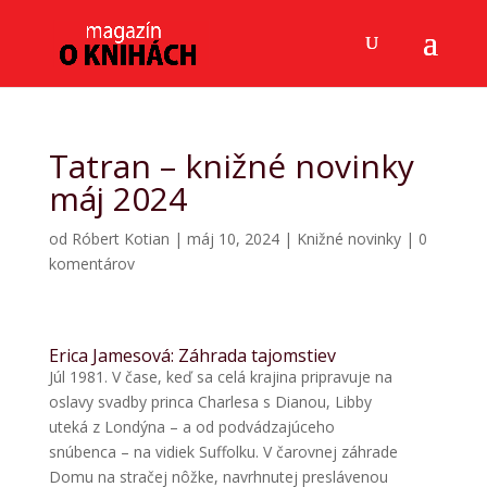
Tatran – knižné novinky
máj 2024
od
Róbert Kotian
|
máj 10, 2024
|
Knižné novinky
|
0
komentárov
Erica Jamesová: Záhrada tajomstiev
Júl 1981. V čase, keď sa celá krajina pripravuje na
oslavy svadby princa Charlesa s Dianou, Libby
uteká z Londýna – a od podvádzajúceho
snúbenca – na vidiek Suffolku. V čarovnej záhrade
Domu na stračej nôžke, navrhnutej preslávenou