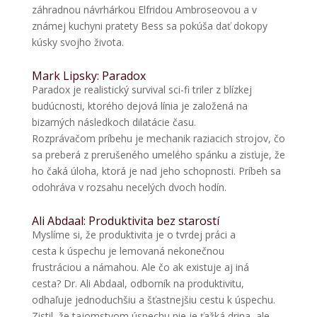
záhradnou návrhárkou Elfridou Ambroseovou a v
známej kuchyni pratety Bess sa pokúša dať dokopy
kúsky svojho života.
Mark Lipsky: Paradox
Paradox je realistický survival sci-fi triler z blízkej
budúcnosti, ktorého dejová línia je založená na
bizarných následkoch dilatácie času.
Rozprávačom príbehu je mechanik raziacich strojov, čo
sa preberá z prerušeného umelého spánku a zisťuje, že
ho čaká úloha, ktorá je nad jeho schopnosti. Príbeh sa
odohráva v rozsahu necelých dvoch hodín.
Ali Abdaal: Produktivita bez starostí
Myslíme si, že produktivita je o tvrdej práci a
cesta k úspechu je lemovaná nekonečnou
frustráciou a námahou. Ale čo ak existuje aj iná
cesta? Dr. Ali Abdaal, odborník na produktivitu,
odhaľuje jednoduchšiu a šťastnejšiu cestu k úspechu.
Zistil, že tajomstvom úspechu nie je ťažká drina, ale