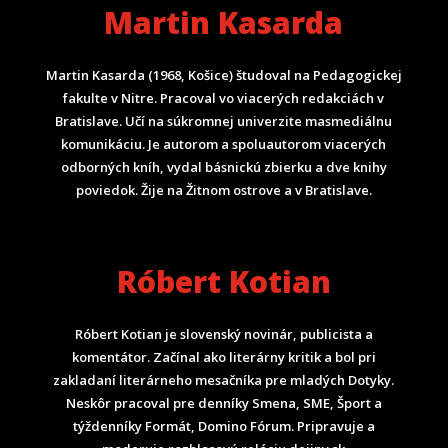
Martin Kasarda
Martin Kasarda (1968, Košice) študoval na Pedagogickej
fakulte v Nitre. Pracoval vo viacerých redakciách v
Bratislave. Učí na súkromnej univerzite masmediálnu
komunikáciu. Je autorom a spoluautorom viacerých
odborných kníh, vydal básnickú zbierku a dve knihy
poviedok. Žije na Žitnom ostrove a v Bratislave.
Róbert Kotian
Róbert Kotian je slovenský novinár, publicista a
komentátor. Začínal ako literárny kritik a bol pri
zakladaní literárneho mesačníka pre mladých Dotyky.
Neskôr pracoval pre denníky Smena, SME, Šport a
týždenníky Formát, Domino Fórum.
Pripravuje a