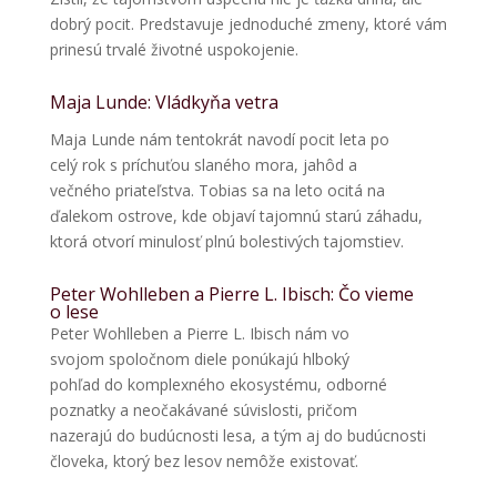
dobrý pocit. Predstavuje jednoduché zmeny, ktoré vám
prinesú trvalé životné uspokojenie.
Maja Lunde: Vládkyňa vetra
Maja Lunde nám tentokrát navodí pocit leta po
celý rok s príchuťou slaného mora, jahôd a
večného priateľstva. Tobias sa na leto ocitá na
ďalekom ostrove, kde objaví tajomnú starú záhadu,
ktorá otvorí minulosť plnú bolestivých tajomstiev.
Peter Wohlleben a Pierre L. Ibisch: Čo vieme
o lese
Peter Wohlleben a Pierre L. Ibisch nám vo
svojom spoločnom diele ponúkajú hlboký
pohľad do komplexného ekosystému, odborné
poznatky a neočakávané súvislosti, pričom
nazerajú do budúcnosti lesa, a tým aj do budúcnosti
človeka, ktorý bez lesov nemôže existovať.