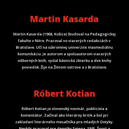
Martin Kasarda
Martin Kasarda (1968, Košice) študoval na Pedagogickej
fakulte v Nitre. Pracoval vo viacerých redakciách v
Bratislave. Učí na súkromnej univerzite masmediálnu
komunikáciu. Je autorom a spoluautorom viacerých
odborných kníh, vydal básnickú zbierku a dve knihy
poviedok. Žije na Žitnom ostrove a v Bratislave.
Róbert Kotian
Róbert Kotian je slovenský novinár, publicista a
komentátor. Začínal ako literárny kritik a bol pri
zakladaní literárneho mesačníka pre mladých Dotyky.
Neskôr pracoval pre denníky Smena, SME, Šport a