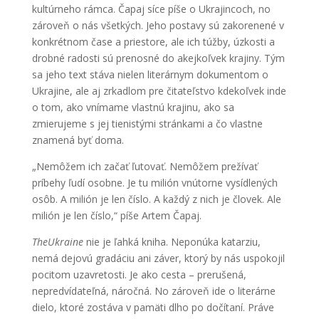
kultúrneho rámca. Čapaj síce píše o Ukrajincoch, no
zároveň o nás všetkých. Jeho postavy sú zakorenené v
konkrétnom čase a priestore, ale ich túžby, úzkosti a
drobné radosti sú prenosné do akejkoľvek krajiny. Tým
sa jeho text stáva nielen literárnym dokumentom o
Ukrajine, ale aj zrkadlom pre čitateľstvo kdekoľvek inde
o tom, ako vnímame vlastnú krajinu, ako sa
zmierujeme s jej tienistými stránkami a čo vlastne
znamená byť doma.
„Nemôžem ich začať ľutovať. Nemôžem prežívať
príbehy ľudí osobne. Je tu milión vnútorne vysídlených
osôb. A milión je len číslo. A každý z nich je človek. Ale
milión je len číslo,“ píše Artem Čapaj.
TheUkraine
nie je ľahká kniha. Neponúka katarziu,
nemá dejovú gradáciu ani záver, ktorý by nás uspokojil
pocitom uzavretosti. Je ako cesta – prerušená,
nepredvídateľná, náročná. No zároveň ide o literárne
dielo, ktoré zostáva v pamäti dlho po dočítaní. Práve