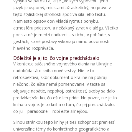
Vyhýba sa pátosu aj klišé „veľkých výpovedí“. Jeho
jazyk je úsporný, miestami až asketický, no práve v
tejto štylistickej strohosti spočíva sila jeho textu.
Namiesto opisov doň vkladá rytmus pohybu,
atmosféru priestoru a nečakaný zvrat v dialógu. Všetko
podstatné je medzi riadkami – v tichu, v pohľade, v
gestách, ktoré postavy vykonajú mimo pozornosti
hlavného rozprávača.
Dôležité je aj to, čo vojne predchádzalo
V kontexte súčasného vojnového diania na Ukrajine
nadobúda táto kniha nové vrstvy. Nie je to
retrospektíva, skôr dokument o krajine na pokraji
niečoho, čo ešte nemá pomenovanie. V texte sa
objavuje napätie, nepokoj, ostražitosť, akoby sa dalo
predvídať všetko, čo ešte len príde. No pozor, nie je to
kniha o vojne. Je to kniha o tom, čo jej predchádzalo,
čo ju – paradoxne – robí ešte silnejšou.
Silnou stránkou tejto knihy je tiež schopnosť preniesť
univerzálne témy do konkrétneho geografického a