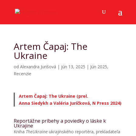
Artem Čapaj: The
Ukraine
od
Alexandra Jurišová
|
jún 13, 2025
|
Jún 2025
,
Recenzie
Artem Čapaj: The Ukraine (prel.
Anna Siedykh a Valéria Juríčková, N Press 2024)
Reportážne príbehy a poviedky o láske k
Ukrajine
Kniha
The
Ukraine
ukrajinského reportéra, prekladateľa