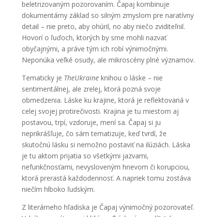
beletrizovaným pozorovaním. Čapaj kombinuje
dokumentárny základ so silným zmyslom pre naratívny
detail – nie preto, aby ohúril, no aby niečo zviditeľnil.
Hovorí o ľuďoch, ktorých by sme mohli nazvať
obyčajnými, a práve tým ich robí výnimočnými.
Neponúka veľké osudy, ale mikroscény plné významov.
Tematicky je
TheUkraine
knihou o láske – nie
sentimentálnej, ale zrelej, ktorá pozná svoje
obmedzenia. Láske ku krajine, ktorá je reflektovaná v
celej svojej protirečivosti. Krajina je tu miestom aj
postavou, trpí, vzdoruje, mení sa. Čapaj si ju
neprikrášľuje, čo sám tematizuje, keď tvrdí, že
skutočnú lásku si nemožno postaviť na ilúziách. Láska
je tu aktom prijatia so všetkými jazvami,
nefunkčnosťami, nevysloveným hnevom či korupciou,
ktorá prerastá každodennosť. A napriek tomu zostáva
niečím hlboko ľudským.
Z literárneho hľadiska je Čapaj výnimočný pozorovateľ.