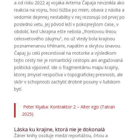
a od roku 2022 aj vojaka Artema Čapaja nevznikla ako
reakcia na vojnu, hoci túžba po mieri, obava z násilia a
vedomie dejinnej nestability v nej rezonujú od prvej po
poslednú vetu. Jej pôvod leží v pokojnejšom čase, v
období, keď Ukrajina ešte nebola „frontovou líniou
celosvetového záujmu“, no už vtedy bola krajinou
poznamenanou trhlinami, napätím a skrytou únavou.
Čapaj ju celú precestoval na motorke a výsledkom
tejto cesty nie je romantický cestopis ani angažovaná
politická výpoveď. Ide o fragmentárnu mapu krajiny,
ktorej zmysel nespočíva v topografickej presnosti, ale
skôr v schopnosti zachytiť drobné posuny v ľudskom
bytí.
Peter Kijaba: Kontraktor 2 – Alter ego (Tatran
2025)
Láska ku krajine, ktorá nie je dokonalá
Žáner knihy osciluje medzi reportážou, črtou a