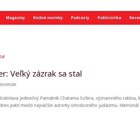
Magazíny
Knižné novinky
Podcasty
Publicistika
Rece
r: Veľký zázrak sa stal
Recenzie
Bratislava jedinečný Pamätník Chatama Sofera, významného rabína, 
dnes patrí medzi najväčšie autority ortodoxného judaizmu. Memoriál 