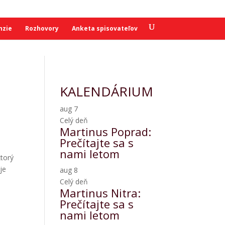
nzie
Rozhovory
Anketa spisovateľov
KALENDÁRIUM
aug
7
Celý deň
Martinus Poprad:
Prečítajte sa s
nami letom
ktorý
je
aug
8
Celý deň
Martinus Nitra:
Prečítajte sa s
nami letom