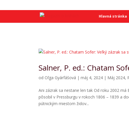
SME
SME
Hlavná stránka
Salner, P. ed.: Chatam Sofe
od
Oľga Gyárfášová
|
máj 4, 2024
|
Máj 2024
,
Ani zázrak sa nestane len tak Od roku 2002 má 
pôsobil v Pressburgu v rokoch 1806 – 1839 a do
pútnickým miestom židov...