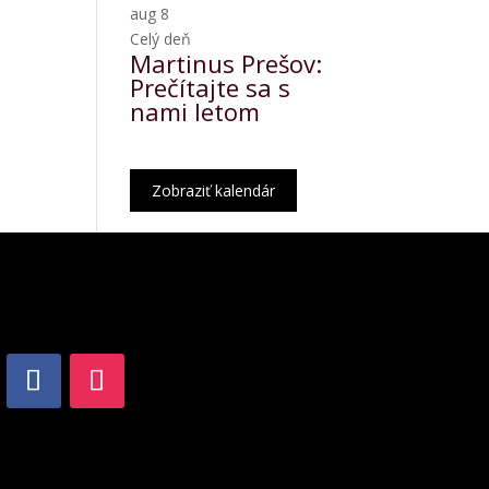
aug
8
Celý deň
Martinus Prešov:
Prečítajte sa s
nami letom
Zobraziť kalendár