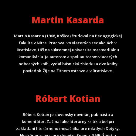
Martin Kasarda
Martin Kasarda (1968, Košice) študoval na Pedagogickej
fakulte v Nitre. Pracoval vo viacerých redakciách v
Bratislave. Učí na súkromnej univerzite masmediálnu
komunikáciu. Je autorom a spoluautorom viacerých
odborných kníh, vydal básnickú zbierku a dve knihy
poviedok. Žije na Žitnom ostrove a v Bratislave.
Róbert Kotian
Róbert Kotian je slovenský novinár, publicista a
komentátor. Začínal ako literárny kritik a bol pri
zakladaní literárneho mesačníka pre mladých Dotyky.
Neskôr pracoval pre denníky Smena, SME, Šport a