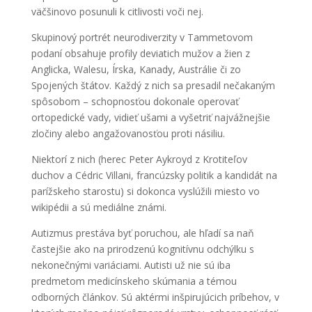
väčšinovo posunuli k citlivosti voči nej.
Skupinový portrét neurodiverzity v Tammetovom
podaní obsahuje profily deviatich mužov a žien z
Anglicka, Walesu, Írska, Kanady, Austrálie či zo
Spojených štátov. Každý z nich sa presadil nečakaným
spôsobom – schopnosťou dokonale operovať
ortopedické vady, vidieť ušami a vyšetriť najvážnejšie
zločiny alebo angažovanosťou proti násiliu.
Niektorí z nich (herec Peter Aykroyd z Krotiteľov
duchov a Cédric Villani, francúzsky politik a kandidát na
parížskeho starostu) si dokonca vyslúžili miesto vo
wikipédii a sú mediálne známi.
Autizmus prestáva byť poruchou, ale hľadí sa naň
častejšie ako na prirodzenú kognitívnu odchýlku s
nekonečnými variáciami. Autisti už nie sú iba
predmetom medicínskeho skúmania a témou
odborných článkov. Sú aktérmi inšpirujúcich príbehov, v