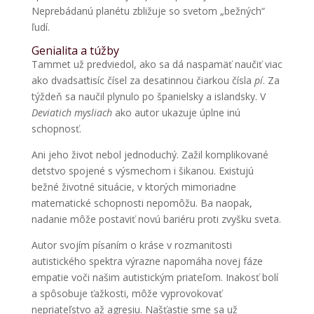
Neprebádanú planétu zbližuje so svetom „bežných“
ľudí.
Genialita a túžby
Tammet už predviedol, ako sa dá naspamäť naučiť viac
ako dvadsaťtisíc čísel za desatinnou čiarkou čísla
pí
. Za
týždeň sa naučil plynulo po španielsky a islandsky. V
Deviatich mysliach
ako autor ukazuje úplne inú
schopnosť.
Ani jeho život nebol jednoduchý. Zažil komplikované
detstvo spojené s výsmechom i šikanou. Existujú
bežné životné situácie, v ktorých mimoriadne
matematické schopnosti nepomôžu. Ba naopak,
nadanie môže postaviť novú bariéru proti zvyšku sveta.
Autor svojím písaním o kráse v rozmanitosti
autistického spektra výrazne napomáha novej fáze
empatie voči našim autistickým priateľom. Inakosť bolí
a spôsobuje ťažkosti, môže vyprovokovať
nepriateľstvo až agresiu. Našťastie sme sa už