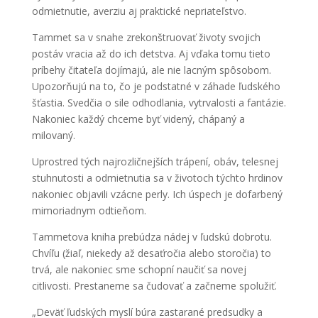
odmietnutie, averziu aj praktické nepriateľstvo.
Tammet sa v snahe zrekonštruovať životy svojich
postáv vracia až do ich detstva. Aj vďaka tomu tieto
príbehy čitateľa dojímajú, ale nie lacným spôsobom.
Upozorňujú na to, čo je podstatné v záhade ľudského
šťastia. Svedčia o sile odhodlania, vytrvalosti a fantázie.
Nakoniec každý chceme byť videný, chápaný a
milovaný.
Uprostred tých najrozličnejších trápení, obáv, telesnej
stuhnutosti a odmietnutia sa v životoch týchto hrdinov
nakoniec objavili vzácne perly. Ich úspech je dofarbený
mimoriadnym odtieňom.
Tammetova kniha prebúdza nádej v ľudskú dobrotu.
Chvíľu (žiaľ, niekedy až desaťročia alebo storočia) to
trvá, ale nakoniec sme schopní naučiť sa novej
citlivosti. Prestaneme sa čudovať a začneme spolužiť.
„Deväť ľudských myslí búra zastarané predsudky a