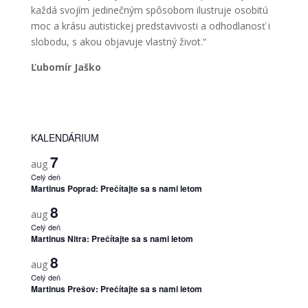
každá svojím jedinečným spôsobom ilustruje osobitú
moc a krásu autistickej predstavivosti a odhodlanosť i
slobodu, s akou objavuje vlastný život.“
Ľubomír Jaško
KALENDÁRIUM
7
aug
Celý deň
Martinus Poprad: Prečítajte sa s nami letom
8
aug
Celý deň
Martinus Nitra: Prečítajte sa s nami letom
8
aug
Celý deň
Martinus Prešov: Prečítajte sa s nami letom