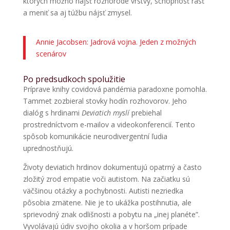
ktorých možno nájsť rôznorodé vrstvy, schopnosť rásť
a meniť sa aj túžbu nájsť zmysel.
Annie Jacobsen: Jadrová vojna. Jeden z možných
scenárov
Po predsudkoch spolužitie
Príprave knihy covidová pandémia paradoxne pomohla.
Tammet zozbieral stovky hodín rozhovorov. Jeho
dialóg s hrdinami
Deviatich myslí
prebiehal
prostredníctvom e-mailov a videokonferencií. Tento
spôsob komunikácie neurodivergentní ľudia
uprednostňujú.
Životy deviatich hrdinov dokumentujú opatrný a často
zložitý zrod empatie voči autistom. Na začiatku sú
väčšinou otázky a pochybnosti. Autisti nezriedka
pôsobia zmätene. Nie je to ukážka postihnutia, ale
sprievodný znak odlišnosti a pobytu na „inej planéte”.
Vyvolávajú údiv svojho okolia a v horšom prípade