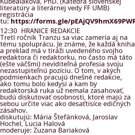
Kubealaková, PhD. (Katedra slovenskej
literatúry a literárnej vedy FF UMB)
registrácia
tu:
https://forms.gle/pEAjQV9hmX69PW
12:30 HRANICE REDAKCIE
Tretí ročník Tranzu sa viac zameria aj na
tému spoluprácu. Je známe, že každá kniha
a preklad má v tiráži uvedeného svojho
redaktora či redaktorku, no často má táto
(ešte väčšmi) neviditeľná profesia svoju
nezastupiteľnú pozíciu. O tom, v akých
podmienkach pracujú dnešné redakcie,
ako tomu bolo kedysi a kam by
redaktorská ruka už nemala zasahovať,
budú diskutovať osobnosti, ktoré majú za
sebou určite viac ako desaťtisíce edičných
zásahov.
diskutujú: Mária Štefánková, Jaroslav
Hochel, Lucia Halová
moderuje: Zuzana Bariaková