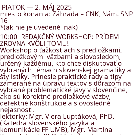
PIATOK — 2. MÁJ 2025
miesto konania: Záhrada – CNK, Nám. SNP
16
*(ak nie je uvedené inak)
10:00 REDAKČNÝ WORKSHOP: PRÍDEM
ZROVNA KVÔLI TOMU!
Workshop o ťažkostiach s predložkami,
predložkovými väzbami a slovosledom,
určený každému, kto chce diskutovať o
vybraných témach slovenskej gramatiky a
štylistiky. Prinesie praktické rady a tipy
zamerané na úpravu textov s dôrazom na
vybrané problematické javy v slovenčine,
ako sú korektné predložkové väzby,
defektné konštrukcie a slovosledné
nejasnosti.
lektorky: Mgr. Viera Luptáková, PhD.
(Katedra slovenského jazyka a
komunikácie FF UMB), Mgr. Martina