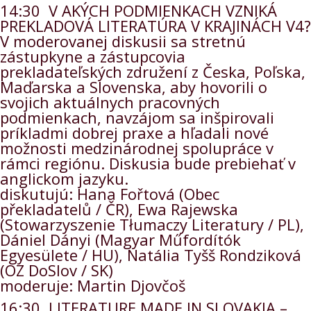
14:30 V AKÝCH PODMIENKACH VZNIKÁ
PREKLADOVÁ LITERATÚRA V KRAJINÁCH V4?
V moderovanej diskusii sa stretnú
zástupkyne a zástupcovia
prekladateľských združení z Česka, Poľska,
Maďarska a Slovenska, aby hovorili o
svojich aktuálnych pracovných
podmienkach, navzájom sa inšpirovali
príkladmi dobrej praxe a hľadali nové
možnosti medzinárodnej spolupráce v
rámci regiónu. Diskusia bude prebiehať v
anglickom jazyku.
diskutujú: Hana Fořtová (Obec
překladatelů / ČR), Ewa Rajewska
(Stowarzyszenie Tłumaczy Literatury / PL),
Dániel Dányi (Magyar Műfordítók
Egyesülete / HU), Natália Tyšš Rondziková
(OZ DoSlov / SK)
moderuje: Martin Djovčoš
16:30 LITERATURE MADE IN SLOVAKIA –