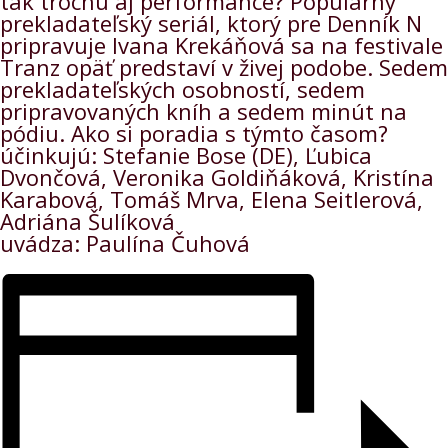
tak trochu aj performance? Populárny
prekladateľský seriál, ktorý pre Denník N
pripravuje Ivana Krekáňová sa na festivale
Tranz opäť predstaví v živej podobe. Sedem
prekladateľských osobností, sedem
pripravovaných kníh a sedem minút na
pódiu. Ako si poradia s týmto časom?
účinkujú: Stefanie Bose (DE), Ľubica
Dvončová, Veronika Goldiňáková, Kristína
Karabová, Tomáš Mrva, Elena Seitlerová,
Adriána Šulíková
uvádza: Paulína Čuhová