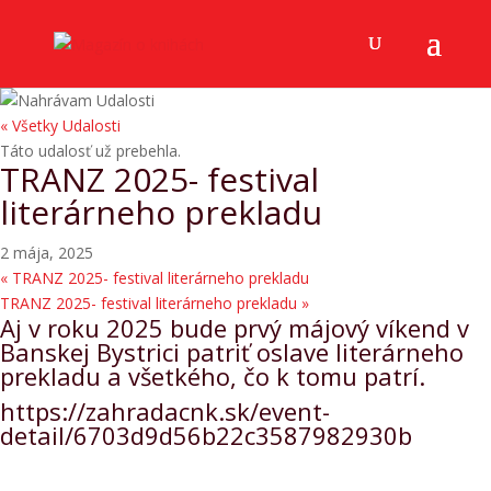
« Všetky Udalosti
Táto udalosť už prebehla.
TRANZ 2025- festival
literárneho prekladu
2 mája, 2025
«
TRANZ 2025- festival literárneho prekladu
TRANZ 2025- festival literárneho prekladu
»
Aj v roku 2025 bude prvý májový víkend v
Banskej Bystrici patriť oslave literárneho
prekladu a všetkého, čo k tomu patrí.
https://zahradacnk.sk/event-
detail/6703d9d56b22c3587982930b