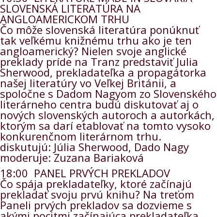
SLOVENSKÁ LITERATÚRA NA
ANGLOAMERICKOM TRHU
Čo môže slovenská literatúra ponúknuť
tak veľkému knižnému trhu ako je ten
angloamerický? Nielen svoje anglické
preklady príde na Tranz predstaviť Julia
Sherwood, prekladateľka a propagátorka
našej literatúry vo Veľkej Británii, a
spoločne s Dadom Nagyom zo Slovenského
literárneho centra budú diskutovať aj o
nových slovenských autoroch a autorkách,
ktorým sa darí etablovať na tomto vysoko
konkurenčnom literárnom trhu.
diskutujú: Júlia Sherwood, Dado Nagy
moderuje: Zuzana Bariaková
18:00 PANEL PRVÝCH PREKLADOV
Čo spája prekladateľky, ktoré začínajú
prekladať svoju prvú knihu? Na treťom
Paneli prvých prekladov sa dozvieme s
akými pocitmi začínajúca prekladateľka