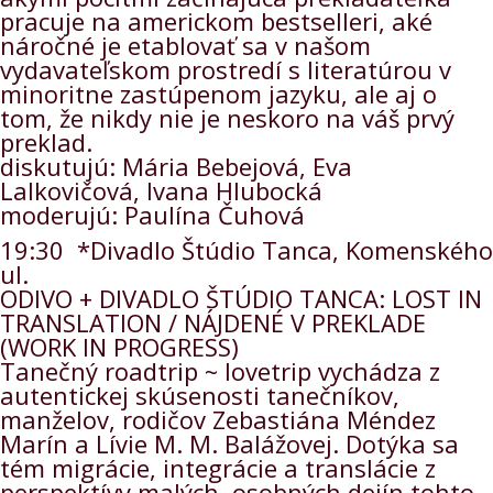
pracuje na americkom bestselleri, aké
náročné je etablovať sa v našom
vydavateľskom prostredí s literatúrou v
minoritne zastúpenom jazyku, ale aj o
tom, že nikdy nie je neskoro na váš prvý
preklad.
diskutujú: Mária Bebejová, Eva
Lalkovičová, Ivana Hlubocká
moderujú: Paulína Čuhová
19:30 *Divadlo Štúdio Tanca, Komenského
ul.
ODIVO + DIVADLO ŠTÚDIO TANCA: LOST IN
TRANSLATION / NÁJDENÉ V PREKLADE
(WORK IN PROGRESS)
Tanečný roadtrip ~ lovetrip vychádza z
autentickej skúsenosti tanečníkov,
manželov, rodičov Zebastiána Méndez
Marín a Lívie M. M. Balážovej. Dotýka sa
tém migrácie, integrácie a translácie z
perspektívy malých, osobných dejín tohto