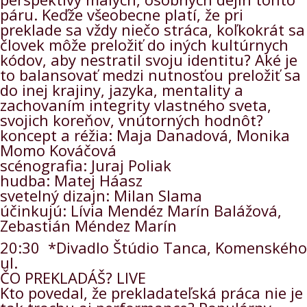
páru. Keďže všeobecne platí, že pri
preklade sa vždy niečo stráca, koľkokrát sa
človek môže preložiť do iných kultúrnych
kódov, aby nestratil svoju identitu? Aké je
to balansovať medzi nutnosťou preložiť sa
do inej krajiny, jazyka, mentality a
zachovaním integrity vlastného sveta,
svojich koreňov, vnútorných hodnôt?
koncept a réžia: Maja Danadová, Monika
Momo Kováčová
scénografia: Juraj Poliak
hudba: Matej Háasz
svetelný dizajn: Milan Slama
účinkujú: Lívia Mendéz Marín Balážová,
Zebastián Méndez Marín
20:30 *Divadlo Štúdio Tanca, Komenského
ul.
ČO PREKLADÁŠ? LIVE
Kto povedal, že prekladateľská práca nie je