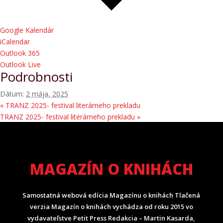
Google Kalendár
iCalendar
Outlook 365
Outlook Live
Podrobnosti
Dátum:
2 mája, 2025
«
TRANZ 2025- festival literárneho prekladu
TRANZ 2025- festival literárneho prekladu
»
MAGAZÍN O KNIHÁCH
Samostatná webová edícia Magazínu o knihách Tlačená
verzia Magazín o knihách vychádza od roku 2015 vo
vydavateľstve Petit Press Redakcia – Martin Kasarda,