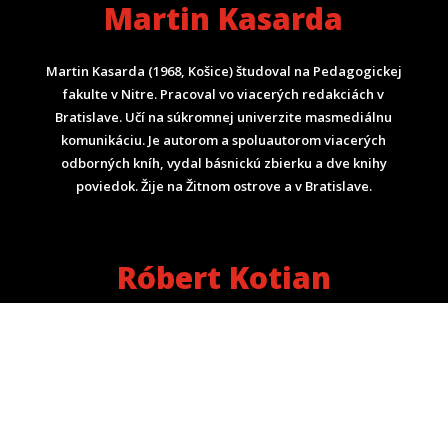
Martin Kasarda
Martin Kasarda (1968, Košice) študoval na Pedagogickej
fakulte v Nitre. Pracoval vo viacerých redakciách v
Bratislave. Učí na súkromnej univerzite masmediálnu
komunikáciu. Je autorom a spoluautorom viacerých
odborných kníh, vydal básnickú zbierku a dve knihy
poviedok. Žije na Žitnom ostrove a v Bratislave.
Róbert Kotian
Róbert Kotian je slovenský novinár, publicista a
komentátor. Začínal ako literárny kritik a bol pri
zakladaní literárneho mesačníka pre mladých Dotyky.
Neskôr pracoval pre denníky Smena, SME, Šport a
týždenníky Formát, Domino Fórum.
Pripravuje a
moderuje rozhlasovú reláciu dejiny.sk