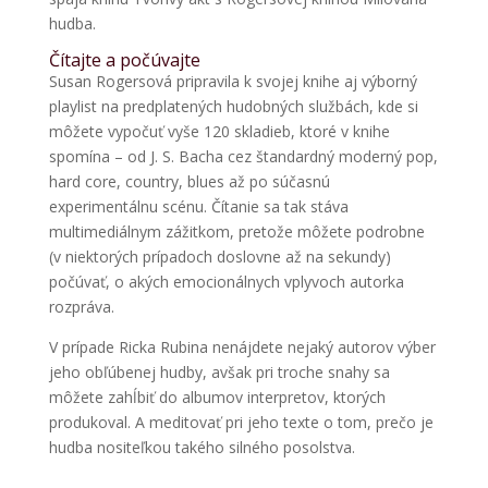
hudba.
Čítajte a počúvajte
Susan Rogersová pripravila k svojej knihe aj výborný
playlist na predplatených hudobných službách, kde si
môžete vypočuť vyše 120 skladieb, ktoré v knihe
spomína – od J. S. Bacha cez štandardný moderný pop,
hard core, country, blues až po súčasnú
experimentálnu scénu. Čítanie sa tak stáva
multimediálnym zážitkom, pretože môžete podrobne
(v niektorých prípadoch doslovne až na sekundy)
počúvať, o akých emocionálnych vplyvoch autorka
rozpráva.
V prípade Ricka Rubina nenájdete nejaký autorov výber
jeho obľúbenej hudby, avšak pri troche snahy sa
môžete zahĺbiť do albumov interpretov, ktorých
produkoval. A meditovať pri jeho texte o tom, prečo je
hudba nositeľkou takého silného posolstva.