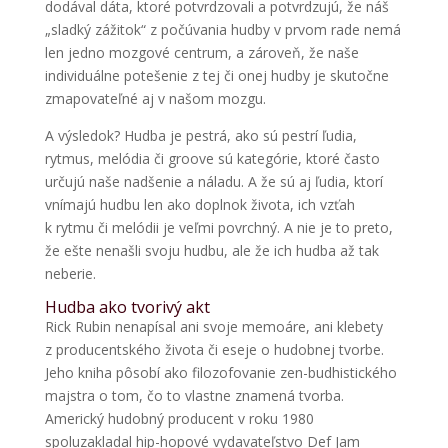
dodával dáta, ktoré potvrdzovali a potvrdzujú, že náš
„sladký zážitok“ z počúvania hudby v prvom rade nemá
len jedno mozgové centrum, a zároveň, že naše
individuálne potešenie z tej či onej hudby je skutočne
zmapovateľné aj v našom mozgu.
A výsledok? Hudba je pestrá, ako sú pestrí ľudia,
rytmus, melódia či groove sú kategórie, ktoré často
určujú naše nadšenie a náladu. A že sú aj ľudia, ktorí
vnímajú hudbu len ako doplnok života, ich vzťah
k rytmu či melódii je veľmi povrchný. A nie je to preto,
že ešte nenašli svoju hudbu, ale že ich hudba až tak
neberie.
Hudba ako tvorivý akt
Rick Rubin nenapísal ani svoje memoáre, ani klebety
z producentského života či eseje o hudobnej tvorbe.
Jeho kniha pôsobí ako filozofovanie zen-budhistického
majstra o tom, čo to vlastne znamená tvorba.
Americký hudobný producent v roku 1980
spoluzakladal hip-hopové vydavateľstvo Def Jam