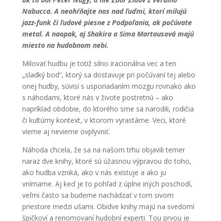
Nabucca. A neohŕňajte nos nad ľuďmi, ktorí milujú
jazz-funk či ľudové piesne z Podpoľania, ak počúvate
metal. A naopak, aj Shakira a Sima Martausová majú
miesto na hudobnom nebi.
Milovať hudbu je totiž silno iracionálna vec a ten
„sladký bod“, ktorý sa dostavuje pri počúvaní tej alebo
onej hudby, súvisí s usporiadaním mozgu rovnako ako
s náhodami, ktoré nás v živote postretnú – ako
napríklad obdobie, do ktorého sme sa narodili, rodičia
či kultúrny kontext, v ktorom vyrastáme. Veci, ktoré
vieme aj nevieme ovplyvniť.
Náhoda chcela, že sa na našom trhu objavili temer
naraz dve knihy, ktoré sú úžasnou výpravou do toho,
ako hudba vzniká, ako v nás existuje a ako ju
vnímame. Aj keď je to pohľad z úplne iných poschodí,
veľmi často sa budeme nachádzať v tom sivom
priestore medzi ušami. Obidve knihy majú na svedomí
špičkoví a renomovaní hudobní experti. Tou prvou je