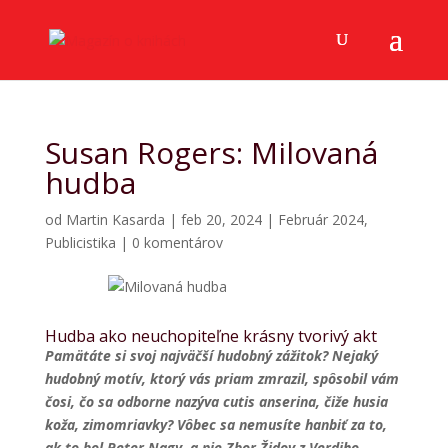
Susan Rogers: Milovaná
hudba
od
Martin Kasarda
|
feb 20, 2024
|
Február 2024
,
Publicistika
|
0 komentárov
Hudba ako neuchopiteľne krásny tvorivý akt
Pamätáte si svoj najväčší hudobný zážitok? Nejaký
hudobný motív, ktorý vás priam zmrazil, spôsobil vám
čosi, čo sa odborne nazýva cutis anserina, čiže husia
koža, zimomriavky? Vôbec sa nemusíte hanbiť za to,
ak to bol Peter Nagy, a nie Zbor Židov z Verdiho