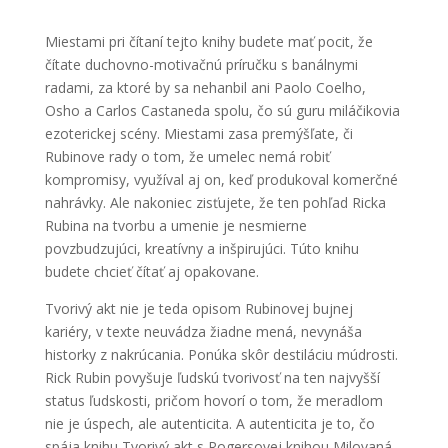
Miestami pri čítaní tejto knihy budete mať pocit, že
čítate duchovno-motivačnú príručku s banálnymi
radami, za ktoré by sa nehanbil ani Paolo Coelho,
Osho a Carlos Castaneda spolu, čo sú guru miláčikovia
ezoterickej scény. Miestami zasa premýšľate, či
Rubinove rady o tom, že umelec nemá robiť
kompromisy, využíval aj on, keď produkoval komerčné
nahrávky. Ale nakoniec zisťujete, že ten pohľad Ricka
Rubina na tvorbu a umenie je nesmierne
povzbudzujúci, kreatívny a inšpirujúci. Túto knihu
budete chcieť čítať aj opakovane.
Tvorivý akt nie je teda opisom Rubinovej bujnej
kariéry, v texte neuvádza žiadne mená, nevynáša
historky z nakrúcania. Ponúka skôr destiláciu múdrosti.
Rick Rubin povyšuje ľudskú tvorivosť na ten najvyšší
status ľudskosti, pričom hovorí o tom, že meradlom
nie je úspech, ale autenticita. A autenticita je to, čo
spája knihu Tvorivý akt s Rogersovej knihou Milovaná