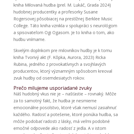
kniha Milovaná hudba (prel. M. Lukáč, Grada 2024)
hudobnej producentky a profesorky Susane
Rogersovej pôsobiacej na prestížnej Berklee Music
College. Táto kniha vznikla v spolupráci s neurológom
a spisovateľom Ogi Ogasom. Je to kniha o tom, ako
hudbu vnímame.
Skvelým doplnkom pre milovníkov hudby je k tomu
kniha Tvorivý akt (F. Kôpka, Aurora, 2023) Ricka
Rubina, jedného z provokatívnych a svojhlavých
producentov, ktorý významným spôsobom kreoval
zvuk hudby od osemdesiatych rokov.
Prečo milujeme usporiadané zvuky
Náš hudobný vkus nie je – našťastie – rovnaký. Môže
za to samotný fakt, že hudba je nesmierne
emocionálne posolstvo, ktoré však nemusí zasiahnuť
každého. Radosť a potešenie, ktoré ponúka hudba, sa
môže podobať radosti z lásky, má veľmi podobné
emočné odpovede ako radosť z jedla. A v istom