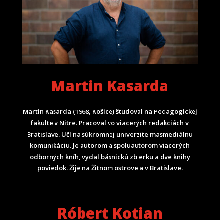
Martin Kasarda
Martin Kasarda (1968, Košice) študoval na Pedagogickej
fakulte v Nitre. Pracoval vo viacerých redakciách v
Bratislave. Učí na súkromnej univerzite masmediálnu
komunikáciu. Je autorom a spoluautorom viacerých
odborných kníh, vydal básnickú zbierku a dve knihy
poviedok. Žije na Žitnom ostrove a v Bratislave.
Róbert Kotian