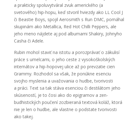
a prakticky spoluvytváral zvuk amerického (a
svetového) hip-hopu, keď stvoril hviezdy ako LL Cool J
či Beastie Boys, spojil Aerosmith s Run DMC, pomáhal
skupinám ako Metallica, Red Hot Chilli Peppers, ale
jeho meno nájdete aj pod albumami Shakiry, Johnyho
Casha či Adele.
Rubin mohol staviť na istotu a porozprávať o zákulisí
práce s umelcami, o jeho ceste z vysokoškolských
internátov a hip-hopovej ulice až po prevzatie cien
Grammy. Rozhodol sa však, že ponúkne esenciu
svojho myslenia a uvažovania o hudbe, tvorivosti
a práci. Text sa tak stáva esenciou či destilátom jeho
skúseností, je to čosi ako do epigramov a zen-
budhistických poučení zozbieraná textová koláž, ktorá
nie je len o hudbe, ale vlastne o podstate tvorivosti
ako takej.