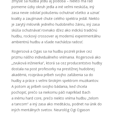
zmysle sa hudba jedlu aj podobá – niekto má rád
pomerne úzky okruh jedla a iné veľmi neskúša, iný
zasa nevie odolať pokušeniu ochutnať všetko a uznať
kvality a zaujímavé chute celého spektra jedál. Niekto
je zarytý milovník jedného hudobného žánru, iný zasa
skúša ochutnávať rovnako džez ako indickú tradičnú
hudbu, rockový crossover aj modernú experimentálnu
ambientnú hudbu a všade nachádza radosť.
Rogersová a Ogas sa na hudbu pozreli práve cez
prizmu nášho individuálneho vnímania. Rogersová ako
„zvuková inžinierka“, ktorá sa cez producentstvo hudby
dostala na post profesorky na prestížnej hudobnej
akadémii, rozpráva príbeh svojho zaľúbenia sa do
hudby a práce s veľmi širokým spektrom muzikantov.
A potom aj príbeh svojho bádania, keď chcela
pochopiť, prečo sa niekomu páči napríklad Bach
a inému hard core, prečo niekto vníma hudbu „telom
a tancom“ a iný zasa ako meditáciu, podnet na únik do
iných mentálnych svetov. Neurológ Ogi Ogason