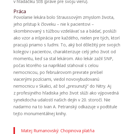
v hľadáčiku ŠtB (práve pre svoju vieru).
Práca
Povolanie lekára bolo Straussovým zmyslom života,
jeho prístup k človeku – nie k pacientovi –
skombinovaný s túžbou vzdelávať sa a bádať, poslúži
ako vzor a inšpirácia pre každého, nielen pre tých, ktorí
pracujú priamo s ľuďmi. To, aký bol dôležitý pre svojich
kolegov i pacientov, charakterizuje celý jeho život od
momentu, keď sa stal lekárom. Ako lekár zažil SNP,
počas ktorého sa napríklad sťahoval s celou
nemocnicou, po februárovom prevrate prešiel
viacerými pozíciami, viedol novovybudovanú
nemocnicu v Skalici, až bol „presunutý“ do Nitry. Aj
z profesijného hľadiska jeho život slúži ako výpovedná
synekdocha udalostí našich dejín v 20. storočí. Nie
nadarmo na to Ivan A. Petranský odkazuje v podtitule
tejto monumentálnej knihy.
Matej Rumanovský: Chopinova platňa