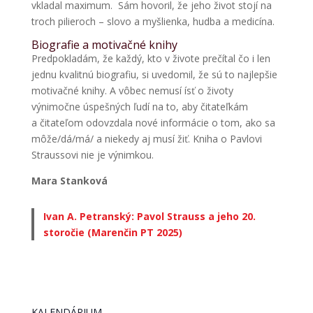
vkladal maximum. Sám hovoril, že jeho život stojí na
troch pilieroch – slovo a myšlienka, hudba a medicína.
Biografie a motivačné knihy
Predpokladám, že každý, kto v živote prečítal čo i len
jednu kvalitnú biografiu, si uvedomil, že sú to najlepšie
motivačné knihy. A vôbec nemusí ísť o životy
výnimočne úspešných ľudí na to, aby čitateľkám
a čitateľom odovzdala nové informácie o tom, ako sa
môže/dá/má/ a niekedy aj musí žiť. Kniha o Pavlovi
Straussovi nie je výnimkou.
Mara Stanková
Ivan A. Petranský: Pavol Strauss a jeho 20.
storočie (Marenčin PT 2025)
KALENDÁRIUM