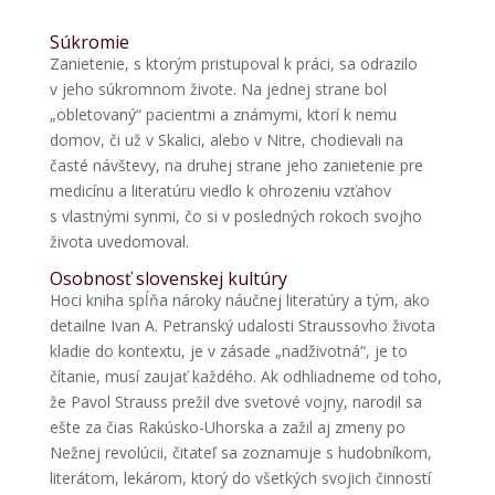
Súkromie
Zanietenie, s ktorým pristupoval k práci, sa odrazilo
v jeho súkromnom živote. Na jednej strane bol
„obletovaný“ pacientmi a známymi, ktorí k nemu
domov, či už v Skalici, alebo v Nitre, chodievali na
časté návštevy, na druhej strane jeho zanietenie pre
medicínu a literatúru viedlo k ohrozeniu vzťahov
s vlastnými synmi, čo si v posledných rokoch svojho
života uvedomoval.
Osobnosť slovenskej kultúry
Hoci kniha spĺňa nároky náučnej literatúry a tým, ako
detailne Ivan A. Petranský udalosti Straussovho života
kladie do kontextu, je v zásade „nadživotná“, je to
čítanie, musí zaujať každého. Ak odhliadneme od toho,
že Pavol Strauss prežil dve svetové vojny, narodil sa
ešte za čias Rakúsko-Uhorska a zažil aj zmeny po
Nežnej revolúcii, čitateľ sa zoznamuje s hudobníkom,
literátom, lekárom, ktorý do všetkých svojich činností