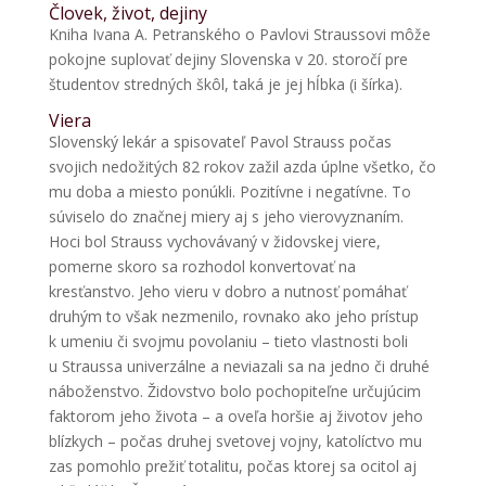
Človek, život, dejiny
Kniha Ivana A. Petranského o Pavlovi Straussovi môže
pokojne suplovať dejiny Slovenska v 20. storočí pre
študentov stredných škôl, taká je jej hĺbka (i šírka).
Viera
Slovenský lekár a spisovateľ Pavol Strauss počas
svojich nedožitých 82 rokov zažil azda úplne všetko, čo
mu doba a miesto ponúkli. Pozitívne i negatívne. To
súviselo do značnej miery aj s jeho vierovyznaním.
Hoci bol Strauss vychovávaný v židovskej viere,
pomerne skoro sa rozhodol konvertovať na
kresťanstvo. Jeho vieru v dobro a nutnosť pomáhať
druhým to však nezmenilo, rovnako ako jeho prístup
k umeniu či svojmu povolaniu – tieto vlastnosti boli
u Straussa univerzálne a neviazali sa na jedno či druhé
náboženstvo. Židovstvo bolo pochopiteľne určujúcim
faktorom jeho života – a oveľa horšie aj životov jeho
blízkych – počas druhej svetovej vojny, katolíctvo mu
zas pomohlo prežiť totalitu, počas ktorej sa ocitol aj