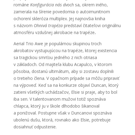
románe
Konfigurácia nás dvoch
sa, okrem iného,
zamerala na šírenie povedomia o autoimunitnom
ochorení skleróza multiplex. Jej najnovšia kniha
s názvom
Ohnivá trapéza
predstaví čitateľovi originálnu
atmosféru vzdušnej akrobacie na trapéze
.
Aerial Trio Awe je populárnou skupinou troch
akrobatov vystupujúcou na trapéze, ktorej existencia
sa tragickou smrťou jedného z nich otriasa
v základoch. Od majiteľa klubu Acapulco, v ktorom
pôsobia, dostanú ultimátum, aby si zostavu doplnili
o tretieho člena. V opačnom prípade sa môžu pripraviť
na výpoveď. Keď sa na konkurze objaví Duncan, ktorý
zatieni všetkých uchádzačov, Elsie si praje, aby to bol
iba sen. V talentovanom mužovi totiž spoznáva
chlapca, ktorý ju v škole dlhodobo šikanoval
a ponižoval. Postupne však v Duncanovi spoznáva
ubolenú dušu, ktorá, rovnako ako Elsie, potrebuje
dosiahnuť odpustenie.