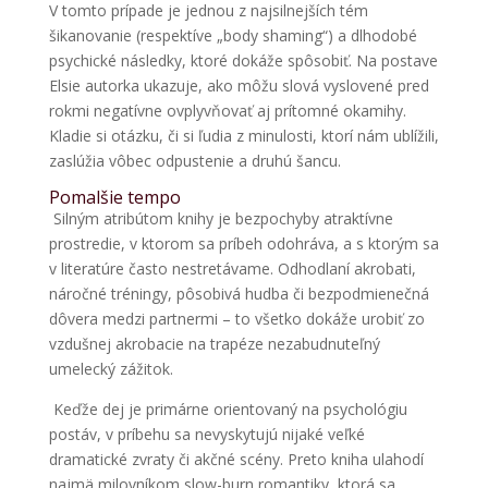
V tomto prípade je jednou z najsilnejších tém
šikanovanie (respektíve „body shaming“) a dlhodobé
psychické následky, ktoré dokáže spôsobiť. Na postave
Elsie autorka ukazuje, ako môžu slová vyslovené pred
rokmi negatívne ovplyvňovať aj prítomné okamihy.
Kladie si otázku, či si ľudia z minulosti, ktorí nám ublížili,
zaslúžia vôbec odpustenie a druhú šancu.
Pomalšie tempo
Silným atribútom knihy je bezpochyby atraktívne
prostredie, v ktorom sa príbeh odohráva, a s ktorým sa
v literatúre často nestretávame. Odhodlaní akrobati,
náročné tréningy, pôsobivá hudba či bezpodmienečná
dôvera medzi partnermi – to všetko dokáže urobiť zo
vzdušnej akrobacie na trapéze nezabudnuteľný
umelecký zážitok.
Keďže dej je primárne orientovaný na psychológiu
postáv, v príbehu sa nevyskytujú nijaké veľké
dramatické zvraty či akčné scény. Preto kniha ulahodí
najmä milovníkom slow-burn romantiky, ktorá sa