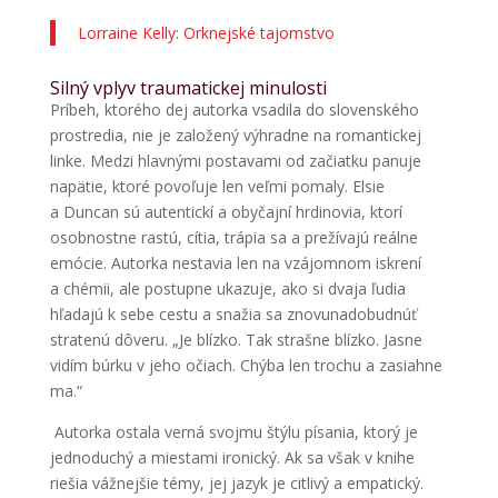
Lorraine Kelly: Orknejské tajomstvo
Silný vplyv traumatickej minulosti
Príbeh, ktorého dej autorka vsadila do slovenského
prostredia, nie je založený výhradne na romantickej
linke. Medzi hlavnými postavami od začiatku panuje
napätie, ktoré povoľuje len veľmi pomaly. Elsie
a Duncan sú autentickí a obyčajní hrdinovia, ktorí
osobnostne rastú, cítia, trápia sa a prežívajú reálne
emócie. Autorka nestavia len na vzájomnom iskrení
a chémii, ale postupne ukazuje, ako si dvaja ľudia
hľadajú k sebe cestu a snažia sa znovunadobudnúť
stratenú dôveru. „Je blízko. Tak strašne blízko. Jasne
vidím búrku v jeho očiach. Chýba len trochu a zasiahne
ma.“
Autorka ostala verná svojmu štýlu písania, ktorý je
jednoduchý a miestami ironický. Ak sa však v knihe
riešia vážnejšie témy, jej jazyk je citlivý a empatický.