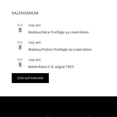
KALENDÁRIUM
AUG
Celý deň
8
Martinus Nitra: Prečítajte sa s nami letom
AUG
Celý deň
8
Martinus Prešov: Prečítajte sa s nami letom
AUG
Celý deň
8
Martin Rázus († 8. august 1937)
Zobraziť kalendár