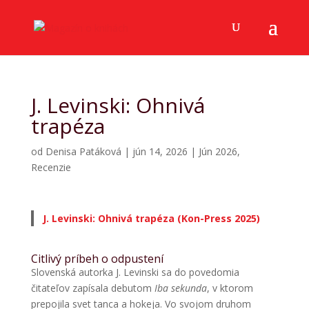
J. Levinski: Ohnivá
trapéza
od
Denisa Patáková
|
jún 14, 2026
|
Jún 2026
,
Recenzie
J. Levinski: Ohnivá trapéza (Kon-Press 2025)
Citlivý príbeh o odpustení
Slovenská autorka J. Levinski sa do povedomia
čitateľov zapísala debutom
Iba sekunda
, v ktorom
prepojila svet tanca a hokeja. Vo svojom druhom