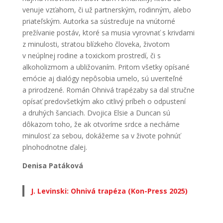
venuje vzťahom, či už partnerským, rodinným, alebo
priateľským. Autorka sa sústreďuje na vnútorné
prežívanie postáv, ktoré sa musia vyrovnať s krivdami
z minulosti, stratou blízkeho človeka, životom
v neúplnej rodine a toxickom prostredí, či s
alkoholizmom a ubližovaním. Pritom všetky opísané
emócie aj dialógy nepôsobia umelo, sú uveriteľné
a prirodzené. Román Ohnivá trapézaby sa dal stručne
opísať predovšetkým ako citlivý príbeh o odpustení
a druhých šanciach. Dvojica Elsie a Duncan sú
dôkazom toho, že ak otvoríme srdce a necháme
minulosť za sebou, dokážeme sa v živote pohnúť
plnohodnotne ďalej.
Denisa Patáková
J. Levinski: Ohnivá trapéza (Kon-Press 2025)