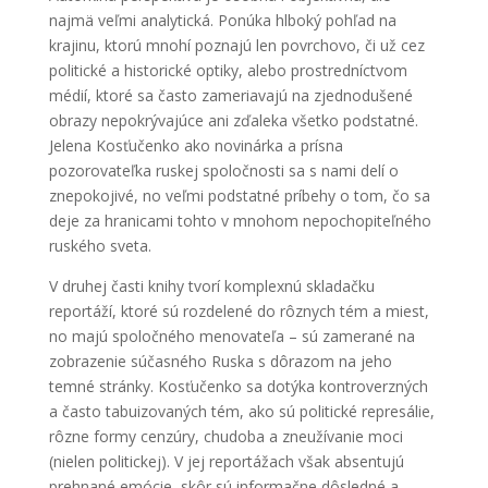
najmä veľmi analytická. Ponúka hlboký pohľad na
krajinu, ktorú mnohí poznajú len povrchovo, či už cez
politické a historické optiky, alebo prostredníctvom
médií, ktoré sa často zameriavajú na zjednodušené
obrazy nepokrývajúce ani zďaleka všetko podstatné.
Jelena Kosťučenko ako novinárka a prísna
pozorovateľka ruskej spoločnosti sa s nami delí o
znepokojivé, no veľmi podstatné príbehy o tom, čo sa
deje za hranicami tohto v mnohom nepochopiteľného
ruského sveta.
V druhej časti knihy tvorí komplexnú skladačku
reportáží, ktoré sú rozdelené do rôznych tém a miest,
no majú spoločného menovateľa – sú zamerané na
zobrazenie súčasného Ruska s dôrazom na jeho
temné stránky. Kosťučenko sa dotýka kontroverzných
a často tabuizovaných tém, ako sú politické represálie,
rôzne formy cenzúry, chudoba a zneužívanie moci
(nielen politickej). V jej reportážach však absentujú
prehnané emócie, skôr sú informačne dôsledné a