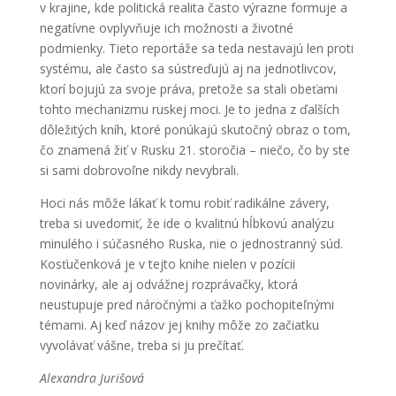
v krajine, kde politická realita často výrazne formuje a
negatívne ovplyvňuje ich možnosti a životné
podmienky. Tieto reportáže sa teda nestavajú len proti
systému, ale často sa sústreďujú aj na jednotlivcov,
ktorí bojujú za svoje práva, pretože sa stali obeťami
tohto mechanizmu ruskej moci. Je to jedna z ďalších
dôležitých kníh, ktoré ponúkajú skutočný obraz o tom,
čo znamená žiť v Rusku 21. storočia – niečo, čo by ste
si sami dobrovoľne nikdy nevybrali.
Hoci nás môže lákať k tomu robiť radikálne závery,
treba si uvedomiť, že ide o kvalitnú hĺbkovú analýzu
minulého i súčasného Ruska, nie o jednostranný súd.
Kosťučenková je v tejto knihe nielen v pozícii
novinárky, ale aj odvážnej rozprávačky, ktorá
neustupuje pred náročnými a ťažko pochopiteľnými
témami. Aj keď názov jej knihy môže zo začiatku
vyvolávať vášne, treba si ju prečítať.
Alexandra Jurišová