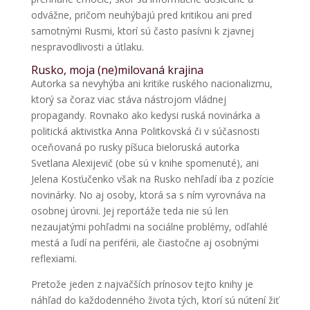
odvážne, pričom neuhýbajú pred kritikou ani pred
samotnými Rusmi, ktorí sú často pasívni k zjavnej
nespravodlivosti a útlaku.
Rusko, moja (ne)milovaná krajina
Autorka sa nevyhýba ani kritike ruského nacionalizmu,
ktorý sa čoraz viac stáva nástrojom vládnej
propagandy. Rovnako ako kedysi ruská novinárka a
politická aktivistka Anna Politkovská či v súčasnosti
oceňovaná po rusky píšuca bieloruská autorka
Svetlana Alexijevič (obe sú v knihe spomenuté), ani
Jelena Kosťučenko však na Rusko nehľadí iba z pozície
novinárky. No aj osoby, ktorá sa s ním vyrovnáva na
osobnej úrovni. Jej reportáže teda nie sú len
nezaujatými pohľadmi na sociálne problémy, odľahlé
mestá a ľudí na periférii, ale čiastočne aj osobnými
reflexiami.
Pretože jeden z najväčších prínosov tejto knihy je
náhľad do každodenného života tých, ktorí sú nútení žiť