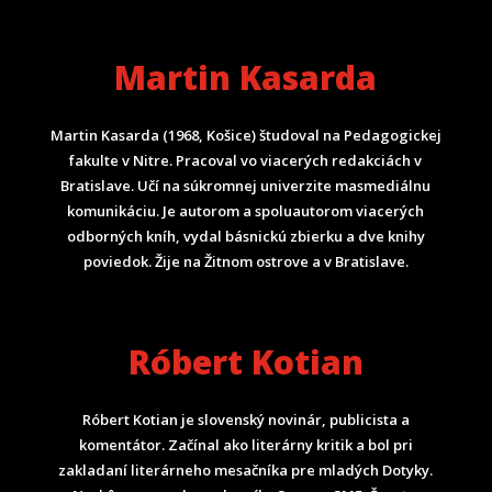
Martin Kasarda
Martin Kasarda (1968, Košice) študoval na Pedagogickej
fakulte v Nitre. Pracoval vo viacerých redakciách v
Bratislave. Učí na súkromnej univerzite masmediálnu
komunikáciu. Je autorom a spoluautorom viacerých
odborných kníh, vydal básnickú zbierku a dve knihy
poviedok. Žije na Žitnom ostrove a v Bratislave.
Róbert Kotian
Róbert Kotian je slovenský novinár, publicista a
komentátor. Začínal ako literárny kritik a bol pri
zakladaní literárneho mesačníka pre mladých Dotyky.