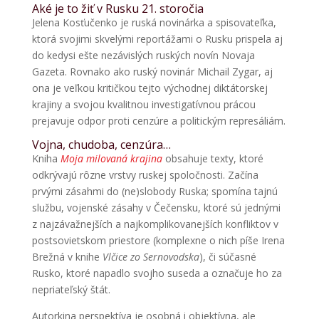
Aké je to žiť v Rusku 21. storočia
Jelena Kosťučenko je ruská novinárka a spisovateľka,
ktorá svojimi skvelými reportážami o Rusku prispela aj
do kedysi ešte nezávislých ruských novín Novaja
Gazeta. Rovnako ako ruský novinár Michail Zygar, aj
ona je veľkou kritičkou tejto východnej diktátorskej
krajiny a svojou kvalitnou investigatívnou prácou
prejavuje odpor proti cenzúre a politickým represáliám.
Vojna, chudoba, cenzúra…
Kniha
Moja milovaná krajina
obsahuje texty, ktoré
odkrývajú rôzne vrstvy ruskej spoločnosti. Začína
prvými zásahmi do (ne)slobody Ruska; spomína tajnú
službu, vojenské zásahy v Čečensku, ktoré sú jednými
z najzávažnejších a najkomplikovanejších konfliktov v
postsovietskom priestore (komplexne o nich píše Irena
Brežná v knihe
Vlčice zo Sernovodska
), či súčasné
Rusko, ktoré napadlo svojho suseda a označuje ho za
nepriateľský štát.
Autorkina perspektíva je osobná i objektívna, ale