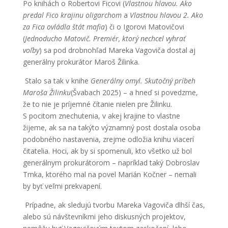
Po knihách o Robertovi Ficovi (
Vlastnou hlavou. Ako
predal Fico krajinu oligarchom
a
Vlastnou hlavou 2. Ako
za Fica ovládla štát mafia
) či o Igorovi Matovičovi
(
Jednoducho Matovič. Premiér, ktorý nechcel vyhrať
voľby
) sa pod drobnohľad Mareka Vagoviča dostal aj
generálny prokurátor Maroš Žilinka.
Stalo sa tak v knihe
Generálny omyl. Skutočný príbeh
Maroša Žilinku
(Švabach 2025) – a hneď si povedzme,
že to nie je príjemné čítanie nielen pre Žilinku.
S pocitom znechutenia, v akej krajine to vlastne
žijeme, ak sa na takýto významný post dostala osoba
podobného nastavenia, zrejme odložia knihu viacerí
čitatelia. Hoci, ak by si spomenuli, kto všetko už bol
generálnym prokurátorom – napríklad taký Dobroslav
Trnka, ktorého mal na povel Marián Kočner – nemali
by byť veľmi prekvapení.
Prípadne, ak sledujú tvorbu Mareka Vagoviča dlhší čas,
alebo sú návštevníkmi jeho diskusných projektov,