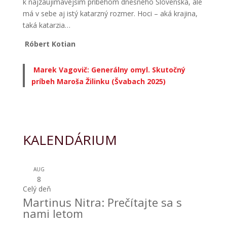
k najzaujímavejším príbehom dnešného Slovenska, ale
má v sebe aj istý katarzný rozmer. Hoci – aká krajina,
taká katarzia…
Róbert Kotian
Marek Vagovič: Generálny omyl. Skutočný
príbeh Maroša Žilinku (Švabach 2025)
KALENDÁRIUM
AUG
8
Celý deň
Martinus Nitra: Prečítajte sa s
nami letom