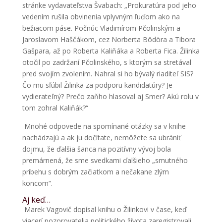
stránke vydavateľstva Švabach: „Prokuratúra pod jeho
vedením rušila obvinenia vplyvným ľuďom ako na
bežiacom páse. Počnúc Vladimírom Pčolinským a
Jaroslavom Haščákom, cez Norberta Bödöra a Tibora
Gašpara, až po Roberta Kaliňáka a Roberta Fica. Žilinka
otočil po zadržaní Pčolinského, s ktorým sa stretával
pred svojím zvolením. Nahral si ho bývalý riaditeľ SIS?
Čo mu sľúbil Žilinka za podporu kandidatúry? Je
vydierateľný? Prečo zaňho hlasoval aj Smer? Akú rolu v
tom zohral Kaliňák?“
Mnohé odpovede na spomínané otázky sa v knihe
nachádzajú a ak ju dočítate, nemôžete sa ubrániť
dojmu, že ďalšia šanca na pozitívny vývoj bola
premárnená, že sme svedkami ďalšieho „smutného
príbehu s dobrým začiatkom a nečakane zlým
koncom“.
Aj keď…
Marek Vagovič dopísal knihu o Žilinkovi v čase, keď
viacerí pozorovatelia politického žívota zaregistrovali