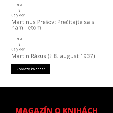
AUG
8
Celý deň
Martinus Prešov: Prečítajte sa s
nami letom
AUG
8
Celý deň
Martin Rázus († 8. august 1937)
Zobraziť kalendár
MAGAZÍN O KNIHÁCH