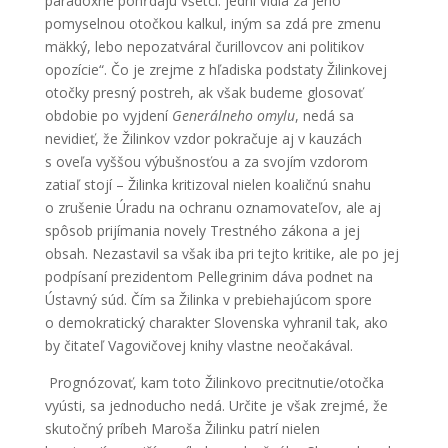
paradoxne pohŕdajú všetci: jedni vidia za jeho
pomyselnou otočkou kalkul, iným sa zdá pre zmenu
mäkký, lebo nepozatváral čurillovcov ani politikov
opozície“. Čo je zrejme z hľadiska podstaty Žilinkovej
otočky presný postreh, ak však budeme glosovať
obdobie po vyjdení
Generálneho omylu
, nedá sa
nevidieť, že Žilinkov vzdor pokračuje aj v kauzách
s oveľa vyššou výbušnosťou a za svojím vzdorom
zatiaľ stojí – Žilinka kritizoval nielen koaličnú snahu
o zrušenie Úradu na ochranu oznamovateľov, ale aj
spôsob prijímania novely Trestného zákona a jej
obsah. Nezastavil sa však iba pri tejto kritike, ale po jej
podpísaní prezidentom Pellegrinim dáva podnet na
Ústavný súd. Čím sa Žilinka v prebiehajúcom spore
o demokratický charakter Slovenska vyhranil tak, ako
by čitateľ Vagovičovej knihy vlastne neočakával.
Prognózovať, kam toto Žilinkovo precitnutie/otočka
vyústi, sa jednoducho nedá. Určite je však zrejmé, že
skutočný príbeh Maroša Žilinku patrí nielen