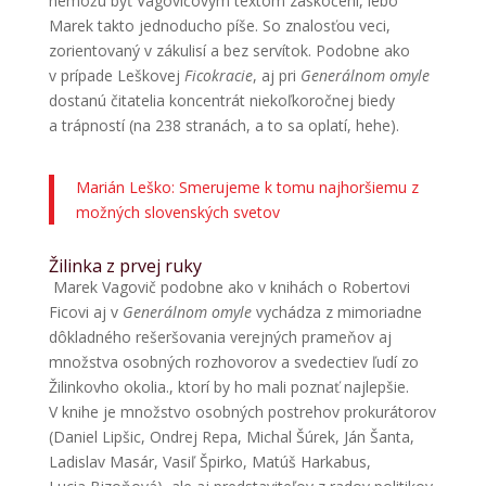
nemôžu byť Vagovičovým textom zaskočení, lebo
Marek takto jednoducho píše. So znalosťou veci,
zorientovaný v zákulisí a bez servítok. Podobne ako
v prípade Leškovej
Ficokracie
, aj pri
Generálnom omyle
dostanú čitatelia koncentrát niekoľkoročnej biedy
a trápností (na 238 stranách, a to sa oplatí, hehe).
Marián Leško: Smerujeme k tomu najhoršiemu z
možných slovenských svetov
Žilinka z prvej ruky
Marek Vagovič podobne ako v knihách o Robertovi
Ficovi aj v
Generálnom omyle
vychádza z mimoriadne
dôkladného rešeršovania verejných prameňov aj
množstva osobných rozhovorov a svedectiev ľudí zo
Žilinkovho okolia., ktorí by ho mali poznať najlepšie.
V knihe je množstvo osobných postrehov prokurátorov
(Daniel Lipšic, Ondrej Repa, Michal Šúrek, Ján Šanta,
Ladislav Masár, Vasiľ Špirko, Matúš Harkabus,