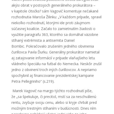
akýsi obrat v postojoch generálneho prokurátora –
v kapitole
Otočka?
sám Vagovič komentuje nečakané
rozhodnutia Maroša Žilinku: „V každom prípade, spravil
niekoľko rozhodnutí, ktorými ide proti záujmom
súčasnej koalície. Začalo to zamietnutím žiadosti o
využitie paragrafu 363, ktorého sa domáhal väzobne
stíhaný extrémista a antisemita Daniel
Bombic. Pokračovalo zrušením jedného obvinenia
čurillovca Pavla Ďurku. Generálny prokurátor namietal
aj zatajovanie informácií v prípade vlaňajšieho letu
vládneho špeciálu na futbal do Nemecka. Neskôr zrušil
jedno z obvinení troch iných čurillovcov. A nepriamo
spochybnil aj financovanie prezidentskej kampane
Petra Pellegriniho“ (s.219).
Marek Vagovič na margo týchto rozhodnutí píše,
že „sa špekuluje, či precitol, mstí sa za neschválenú
rentu, zvyšuje svoju cenu, alebo si kryje chrbát pred
možným trestným stíhaním v budúcnosti. Dnes ním