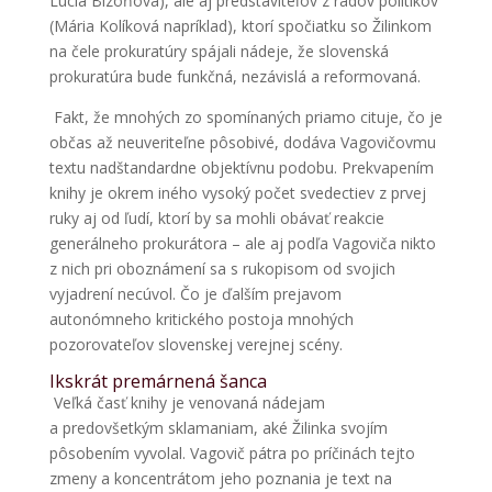
Lucia Bizoňová), ale aj predstaviteľov z radov politikov
(Mária Kolíková napríklad), ktorí spočiatku so Žilinkom
na čele prokuratúry spájali nádeje, že slovenská
prokuratúra bude funkčná, nezávislá a reformovaná.
Fakt, že mnohých zo spomínaných priamo cituje, čo je
občas až neuveriteľne pôsobivé, dodáva Vagovičovmu
textu nadštandardne objektívnu podobu. Prekvapením
knihy je okrem iného vysoký počet svedectiev z prvej
ruky aj od ľudí, ktorí by sa mohli obávať reakcie
generálneho prokurátora – ale aj podľa Vagoviča nikto
z nich pri oboznámení sa s rukopisom od svojich
vyjadrení necúvol. Čo je ďalším prejavom
autonómneho kritického postoja mnohých
pozorovateľov slovenskej verejnej scény.
Ikskrát premárnená šanca
Veľká časť knihy je venovaná nádejam
a predovšetkým sklamaniam, aké Žilinka svojím
pôsobením vyvolal. Vagovič pátra po príčinách tejto
zmeny a koncentrátom jeho poznania je text na