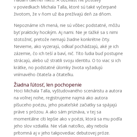
v poviedkach Michala Talla, ktoré sú také vyčerpané
životom, že v ňom už iba prežívajú deň za dňom.
Nepoznáme ich mená, nie sú vôbec podstatné, môžu
byť prakticky hocikým. Aj nami. Nie je ťažké sa s nimi
stotožniť, pretože nemajú žiadne konkrétne črty.
Nevieme, ako vyzerajú, odkiaľ pochádzajú, aké je ich
zázemie, čo ich teší a baví, nič. Títo ľudia buď postupne
strácajú, alebo už stratili svoju identitu. O to viac si ich
krátke, no podstatné úlomky života vyžadujú
vnímavého čitateľa a čitateľku.
Žiadna ľútosť, len pochopenie
Hoci Michala Talla, vyštudovaného scenáristu a autora
na voľnej nohe, registrujeme najmä ako autora
píšuceho poéziu, jeho pisateľské začiatky sa spájajú
práve s prózou. A ako sám priznáva, v tej sa
momentálne cíti lepšie ako v poézii, ktorá sa mu podľa
jeho slov vzdialila. Nie však natoľko, aby nebola
prítomná aj v jeho takpovediac debutovej próze.