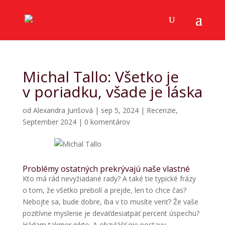
Michal Tallo: Všetko je
v poriadku, všade je láska
od
Alexandra Jurišová
|
sep 5, 2024
|
Recenzie
,
September 2024
|
0 komentárov
Problémy ostatných prekrývajú naše vlastné
Kto má rád nevyžiadané rady? A také tie typické frázy
o tom, že všetko prebolí a prejde, len to chce čas?
Nebojte sa, bude dobre, iba v to musíte veriť? Že vaše
pozitívne myslenie je deväťdesiatpäť percent úspechu?
Hádam takmer nikto. A obzvlášť nie postavy