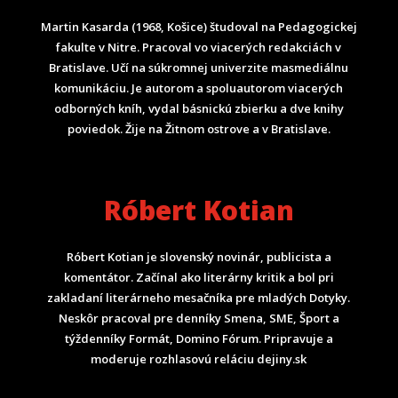
Martin Kasarda (1968, Košice) študoval na Pedagogickej
fakulte v Nitre. Pracoval vo viacerých redakciách v
Bratislave. Učí na súkromnej univerzite masmediálnu
komunikáciu. Je autorom a spoluautorom viacerých
odborných kníh, vydal básnickú zbierku a dve knihy
poviedok. Žije na Žitnom ostrove a v Bratislave.
Róbert Kotian
Róbert Kotian je slovenský novinár, publicista a
komentátor. Začínal ako literárny kritik a bol pri
zakladaní literárneho mesačníka pre mladých Dotyky.
Neskôr pracoval pre denníky Smena, SME, Šport a
týždenníky Formát, Domino Fórum.
Pripravuje a
moderuje rozhlasovú reláciu dejiny.sk