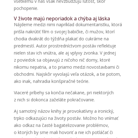
všetkému v nás však nevzbudzujú ľútosť, skôr
pochopenie.
V živote majú neporiadok a chýba aj láska
Nájdeme medzi nimi napríklad dokumentaristku, ktorá
prišla nakrútiť film o svojej babičke, či mužov, ktorí
chodia dvakrát do týždňa plakať do cukrárne na
predmestí. Autor prostredníctvom postáv reflektuje
nielen stav ich vnútra, ale aj vplyvy zvonka. V jednej
z poviedok sa objavujú z ničoho nič domy, ktoré
nikomu nepatria, a to priamo medzi novostavbami či
obchodmi. Najskôr vyvolajú veľa otázok, a tie potom,
ako inak, nahradia konšpiračné teórie.
Viaceré príbehy sa končia nečakane, pri niektorých
z nich si dokonca zaželáte pokračovanie.
Aj samotný názov knihy je provokatívny a ironický,
trpko odkazujúci na životy postáv. Možno ho vnímať
ako odkaz na časté bagatelizovanie problémov,
o ktorých by sme mali hovoriť a nie ich potláčať či