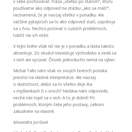
v sebe pochovávať. Fráza „všetko po starom“, ktorú
používame ako odpoveď na otázku „ako sa máš?“,
neznamená, že je naozaj všetko v poriadku. Ale
väčšine pýtajúcich sa to ako odpoveď stačí, uspokoja
sa s ňou. Nechcú počúvať o cudzích problémoch,
tobôž nie ich riešiť.
V tejto knihe však nič nie je v poriadku a láska takisto
absentuje. Zo situácií neexistuje východisko a nedá sa
z nich ani vycúvať. Človek jednoducho nemá na výber.
Michal Tallo nám však vo svojich textoch ponúka
priestor na vlastné interpretácie. Ide naozaj
o skutočnosť, alebo sa to všetko deje iba
v myšlienkach či v snoch? Nedáva nám odpovede,
nechá nás topiť sa v nich. A to je dobré! Pri
problémoch, ktorým čelia jeho postavy, celkom
zabudnete na vlastné.
Alexandra Jurišová