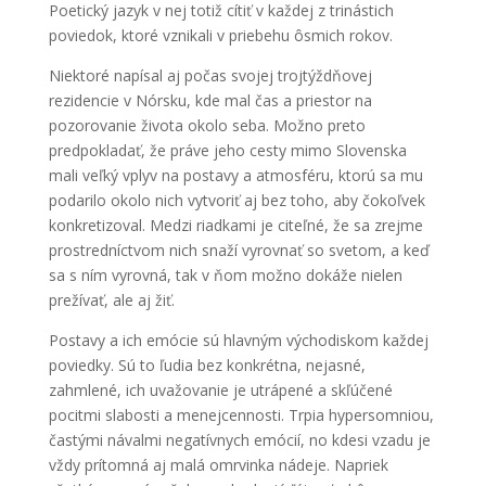
Poetický jazyk v nej totiž cítiť v každej z trinástich
poviedok, ktoré vznikali v priebehu ôsmich rokov.
Niektoré napísal aj počas svojej trojtýždňovej
rezidencie v Nórsku, kde mal čas a priestor na
pozorovanie života okolo seba. Možno preto
predpokladať, že práve jeho cesty mimo Slovenska
mali veľký vplyv na postavy a atmosféru, ktorú sa mu
podarilo okolo nich vytvoriť aj bez toho, aby čokoľvek
konkretizoval. Medzi riadkami je citeľné, že sa zrejme
prostredníctvom nich snaží vyrovnať so svetom, a keď
sa s ním vyrovná, tak v ňom možno dokáže nielen
prežívať, ale aj žiť.
Postavy a ich emócie sú hlavným východiskom každej
poviedky. Sú to ľudia bez konkrétna, nejasné,
zahmlené, ich uvažovanie je utrápené a skľúčené
pocitmi slabosti a menejcennosti. Trpia hypersomniou,
častými návalmi negatívnych emócií, no kdesi vzadu je
vždy prítomná aj malá omrvinka nádeje. Napriek