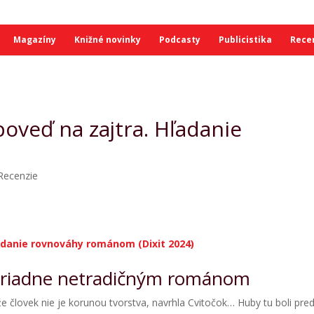
Magazíny
Knižné novinky
Podcasty
Publicistika
Rece
poveď na zajtra. Hľadanie
Recenzie
ľadanie rovnováhy románom (Dixit 2024)
oriadne netradičným románom
 človek nie je korunou tvorstva, navrhla Cvitočok… Huby tu boli pre