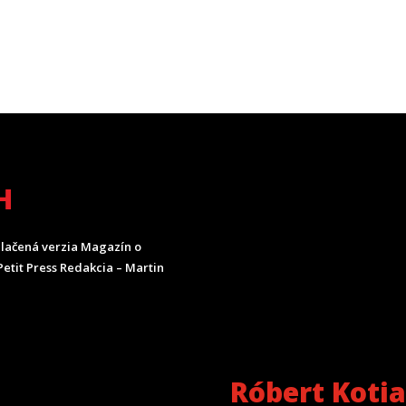
H
lačená verzia Magazín o
etit Press Redakcia – Martin
Róbert Koti