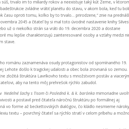
a súš, trvalo im to miliardy rokov a neexistuje taký kút Zeme, v ktoro
deštrukcie zvládne vrátiť planétu do stavu, v akom bola, keď tu bol
k času oproti tomu, koľko by to trvalo… prirodzene
,“
znie na prednáš
ovembra 2045 a čitateľ by si mal toto úvodné nastavenie knihy Silves
ebo už o niekoľko strán sa vráti do 19. decembra 2020 a dostane
ktoré mu lepšie charakterizujú zainteresované osoby a vzťahy medzi n
m stave.
íkovho románu zaznamenáva osudy protagonistov od spomínaného 19.
j Lehote došlo k tragickej udalosti a obec bola zrovnaná so zemou.
e zložitá štruktúra Lavríkovho textu s množstvom postáv a viacerý
ateľovi, aby na tento môj prehrešok rýchlo zabudol.
tov
Nedeľné šachy s Tisom
či
Posledná k. & k. barónka
mimoriadne uvoľn
avivosti a postavil pred čitateľa náročnú štruktúru po formálnej aj
vaná vo forme až beckettovských dialógov, čo kládlo nesmierne nárok
eflexiu textu – povrchný čitateľ sa rýchlo stratí v celom príbehu a možn