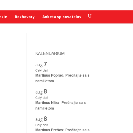
nzie
Rozhovory
Anketa spisovateľov
KALENDÁRIUM
7
aug
Celý deň
Martinus Poprad: Prečítajte sa s
nami letom
8
aug
Celý deň
Martinus Nitra: Prečítajte sa s
nami letom
8
aug
Celý deň
d
Martinus Prešov: Prečítajte sa s