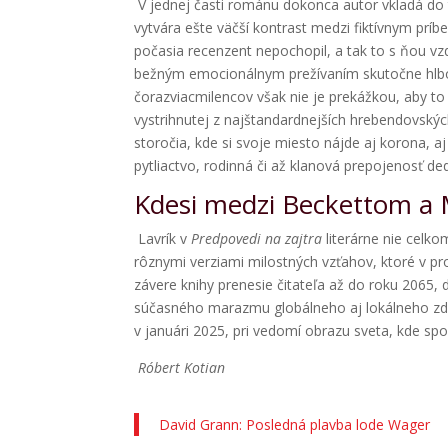
V jednej časti románu dokonca autor vkladá do 
vytvára ešte väčší kontrast medzi fiktívnym príb
počasia recenzent nepochopil, a tak to s ňou v
bežným emocionálnym prežívaním skutočne hlbok
čorazviacmilencov však nie je prekážkou, aby t
vystrihnutej z najštandardnejších hrebendovský
storočia, kde si svoje miesto nájde aj korona, a
pytliactvo, rodinná či až klanová prepojenosť de
Kdesi medzi Beckettom 
Lavrík v
Predpovedi na zajtra
literárne nie celk
rôznymi verziami milostných vzťahov, ktoré v pr
závere knihy prenesie čitateľa až do roku 2065, 
súčasného marazmu globálneho aj lokálneho zdá a
v januári 2025, pri vedomí obrazu sveta, kde 
Róbert Kotian
David Grann: Posledná plavba lode Wager