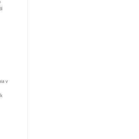
m
dí
ia v
ík