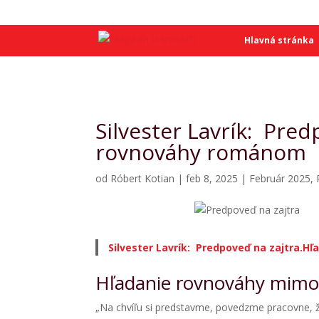
SME
SME
Hlavná stránka
Silvester Lavrík: Pred
rovnováhy románom
od
Róbert Kotian
|
feb 8, 2025
|
Február 2025
,
Silvester Lavrík: Predpoveď na zajtra.H
Hľadanie rovnováhy mim
„Na chvíľu si predstavme, povedzme pracovne, že