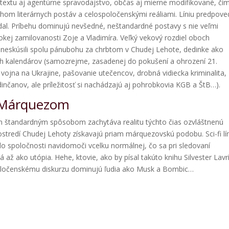
textu aj agentúrne spravodajstvo, občas aj mierne modifikované, čí
ehom literárnych postáv a celospoločenskými reáliami. Líniu predpove
zdal. Príbehu dominujú nevšedné, neštandardné postavy s nie veľmi
ej zamilovanosti Zoje a Vladimíra. Veľký vekový rozdiel oboch
o neskúsili spolu pánubohu za chrbtom v Chudej Lehote, dedinke ako
ch kalendárov (samozrejme, zasadenej do pokušení a ohrození 21.
j vojna na Ukrajine, pašovanie utečencov, drobná vidiecka kriminalita,
dinčanov, ale príležitosť si nachádzajú aj pohrobkovia KGB a ŠtB…).
a Márquezom
om štandardným spôsobom zachytáva realitu týchto čias ozvláštnenú
ostredí Chudej Lehoty získavajú priam márquezovskú podobu. Sci-fi lín
do spoločnosti navidomoči vcelku normálnej, čo sa pri sledovaní
ž ako utópia. Hehe, ktovie, ako by písal takúto knihu Silvester Lavr
spoločenskému diskurzu dominujú ľudia ako Musk a Bombic…