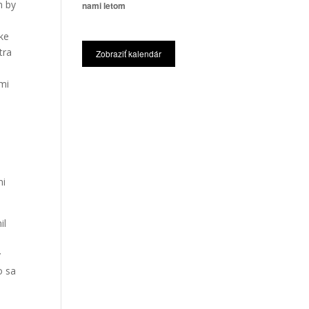
m by
nami letom
i
ke
tra
Zobraziť kalendár
imi
mi
il
y
o sa