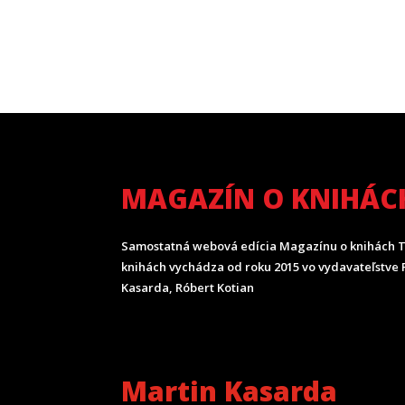
MAGAZÍN O KNIHÁC
Samostatná webová edícia Magazínu o knihách T
knihách vychádza od roku 2015 vo vydavateľstve P
Kasarda, Róbert Kotian
Martin Kasarda