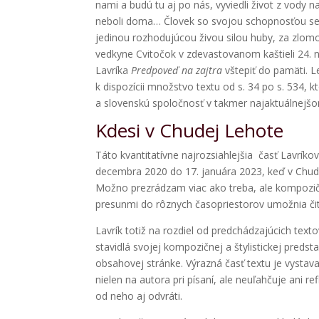
nami a budú tu aj po nás, vyviedli život z vody n
neboli doma… Človek so svojou schopnosťou seba
jedinou rozhodujúcou živou silou huby, za zlomo
vedkyne Cvitočok v zdevastovanom kaštieli 24. n
Lavríka
Predpoveď na zajtra
vštepiť do pamäti. L
k dispozícii množstvo textu od s. 34 po s. 534, 
a slovenskú spoločnosť v takmer najaktuálnejšo
Kdesi v Chudej Lehote
Táto kvantitatívne najrozsiahlejšia časť Lavr
decembra 2020 do 17. januára 2023, keď v Chude
Možno prezrádzam viac ako treba, ale kompozičn
presunmi do rôznych časopriestorov umožnia čit
Lavrík totiž na rozdiel od predchádzajúcich tex
stavidlá svojej kompozičnej a štylistickej predst
obsahovej stránke. Výrazná časť textu je vysta
nielen na autora pri písaní, ale neuľahčuje ani r
od neho aj odvráti.