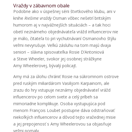
Vraždy v zábavnom obale
Podobne ako v úspešnej sérii štvrtkového klubu, ani v
knihe
Riešime vraždy
Osman vôbec nešetrí britským
humorom aj v najvážnejších situáciách – a tak hoci
obetí neznámeho objednávateľa vrážd influencerov nie
je málo, čitateľa to pri vychutnávaní Osmanovho štýlu
veľmi nevyrušuje. Veľkú zásluhu na tom majú dvaja
seniori – slávna spisovateľka Rosie D’Antoniová
a Steve Wheeler, svokor jej osobnej strážkyne
Amy Wheelerovej, bývalý policajt.
Amy má za úlohu chrániť Rosie na súkromnom ostrove
pred ruským miliardárom Vasilijom Karpainom, ale
zrazu do hry vstupuje neznámy objednávateľ vrážd
influencerov po celom svete a celý príbeh sa
mimoriadne komplikuje. Osoba vystupujúca pod
menom François Loubet postupne dáva odstraňovať
niekoľkých influencerov a dôvod tejto vražednej misie
a jej prepojenosť s Amy Wheelerovou sa objasňuje
veľmi pomaly.