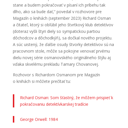
stane a budem pokračovať v písaní ich príbehu tak
dlho, ako sa bude dať,“ povedal v rozhovore pre
Magazín o knihách (september 2023) Richard Osman
a čitateľ, ktorý si obľúbil jeho štvrtkový klub detektívov
(doteraz vyšli štyri diely so sympatickou partiou
dôchodcov a dôchodkýň), sa dočkal nového projektu.
A súc uistený, že ďalšie osudy štvorky detektívov sú na
pracovnom stole, môže sa pokojne venovať prvému
dielu novej série osmanovského originálneho štýlu aj
vďaka skvelému prekladu Tamary Chovanovej.
Rozhovor s Richardom Osmanom pre Magazín
o knihách si môžete prečítať tu:
Richard Osman: Som šťastný, že môžem prispieť k
pokračovaniu detektívkarskej tradície
George Orwell: 1984