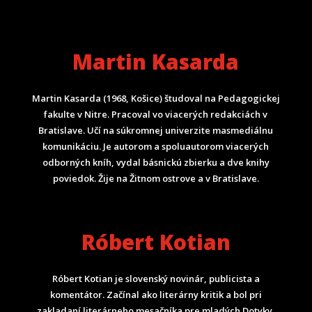
Martin Kasarda
Martin Kasarda (1968, Košice) študoval na Pedagogickej
fakulte v Nitre. Pracoval vo viacerých redakciách v
Bratislave. Učí na súkromnej univerzite masmediálnu
komunikáciu. Je autorom a spoluautorom viacerých
odborných kníh, vydal básnickú zbierku a dve knihy
poviedok. Žije na Žitnom ostrove a v Bratislave.
Róbert Kotian
Róbert Kotian je slovenský novinár, publicista a
komentátor. Začínal ako literárny kritik a bol pri
zakladaní literárneho mesačníka pre mladých Dotyky.