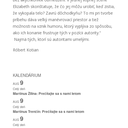
Elizabeth skonštatuje, že čo jej môžu urobiť, keď zistia,
že vykopala telo? Zavrú dôchodkyňu? To mi pri tvorbe
príbehu dáva veľký manévrovací priestor a tiež
možnosti na vznik humoru, ktorý vyplýva zo spôsobu,
ako ich konanie frustruje tých v pozícii autority.“
Najmä tých, ktorí sú autoritami umelými.
Róbert Kotian
KALENDÁRIUM
9
AUG
Celý deň
Martinus Žilina: Prečítajte sa s nami letom
9
AUG
Celý deň
Martinus Trenčín: Prečítajte sa s nami letom
9
AUG
Celý deň