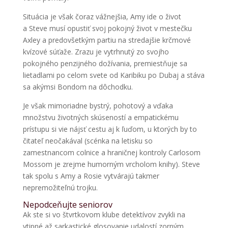
Situácia je však čoraz vážnejšia, Amy ide o život
a Steve musí opustiť svoj pokojný život v mestečku
Axley a predovšetkým partiu na stredajšie krčmové
kvízové súťaže. Zrazu je vytrhnutý zo svojho
pokojného penzijného dožívania, premiestňuje sa
lietadlami po celom svete od Karibiku po Dubaj a stáva
sa akýmsi Bondom na dôchodku.
Je však mimoriadne bystrý, pohotový a vďaka
množstvu životných skúseností a empatickému
prístupu si vie nájsť cestu aj k ľuďom, u ktorých by to
čitateľ neočakával (scénka na letisku so
zamestnancom colnice a hraničnej kontroly Carlosom
Mossom je zrejme humorným vrcholom knihy). Steve
tak spolu s Amy a Rosie vytvárajú takmer
nepremožiteľnú trojku.
Nepodceňujte seniorov
Ak ste si vo štvrtkovom klube detektívov zvykli na
vtipné až sarkastické glosovanie udalostí zorným