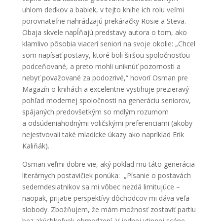
uhlom dedkov a babiek, v tejto knihe ich rolu veľmi
porovnateľne nahrádzajú prekáračky Rosie a Steva.
Obaja skvele napĺňajú predstavy autora o tom, ako
klamlivo pôsobia viacerí seniori na svoje okolie: „Chcel
som napísať postavy, ktoré boli širšou spoločnosťou
podceňované, a preto mohli uniknúť pozornosti a
nebyť považované za podozrivé,“ hovorí Osman pre
Magazín o knihách a excelentne vystihuje prezieravý
pohľad modernej spoločnosti na generáciu seniorov,
spájaných predovšetkým so mdlým rozumom
a odsúdeniahodnými voličskými preferenciami (akoby
nejestvovali také mladícke úkazy ako napríklad Erik
Kaliňák).
Osman veľmi dobre vie, aký poklad mu táto generácia
literárnych postavičiek ponúka: „Písanie o postavách
sedemdesiatnikov sa mi vôbec nezdá limitujúce –
naopak, prijatie perspektívy dôchodcov mi dáva veľa
slobody. Zbožňujem, že mám možnosť zostaviť partiu
bez akýchkoľvek obmedzení. V jednej vtipnej scéne