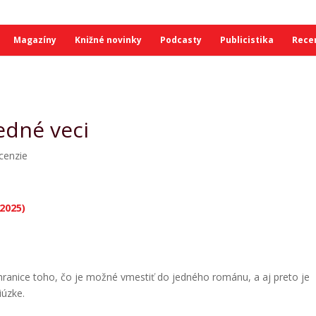
Magazíny
Knižné novinky
Podcasty
Publicistika
Rece
edné veci
cenzie
2025)
anice toho, čo je možné vmestiť do jedného románu, a aj preto je
iúzke.