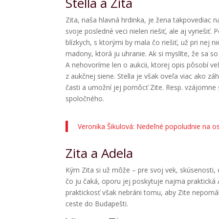
Stella a Zita
Zita, naša hlavná hrdinka, je žena takpovediac n
svoje posledné veci nielen riešiť, ale aj vyriešiť.
blízkych, s ktorými by mala čo riešiť, už pri nej 
madony, ktorá ju uhranie. Ak si myslíte, že sa s
A nehovoríme len o aukcii, ktorej opis pôsobí v
z aukčnej siene. Stella je však oveľa viac ako 
časti a umožní jej pomôcť Zite. Resp. vzájomne 
spoločného.
Veronika Šikulová: Nedeľné popoludnie na o
Zita a Adela
Kým Zita si už môže – pre svoj vek, skúsenosti,
čo ju čaká, oporu jej poskytuje najmä praktická A
praktickosť však nebráni tomu, aby Zite nepomáha
ceste do Budapešti.