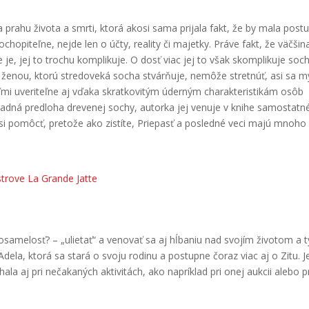
a prahu života a smrti, ktorá akosi sama prijala fakt, že by mala post
 Pochopiteľne, nejde len o účty, reality či majetky. Práve fakt, že väčšina
nie je, jej to trochu komplikuje. O dosť viac jej to však skomplikuje soc
o ženou, ktorú stredoveká socha stvárňuje, nemôže stretnúť, asi sa mý
eľmi uveriteľne aj vďaka skratkovitým úderným charakteristikám osôb
záhadná predloha drevenej sochy, autorka jej venuje v knihe samostatn
si pomôcť, pretože ako zistíte, Priepasť a posledné veci majú mnoho
strove La Grande Jatte
 osamelosť? – „ulietať“ a venovať sa aj hĺbaniu nad svojím životom a 
dela, ktorá sa stará o svoju rodinu a postupne čoraz viac aj o Zitu. J
la aj pri nečakaných aktivitách, ako napríklad pri onej aukcii alebo p