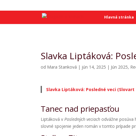
SME
SME
Hlavná stránka
Slavka Liptáková: Posl
od
Mara Stanková
|
jún 14, 2025
|
Jún 2025
,
Re
Slavka Liptáková: Posledné veci (Slovart 
Tanec nad priepasťou
Liptáková v
Posledných veciach
odvážne posúva hr
slovné spojenie jeden román v tomto prípade pr