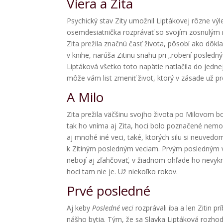
Viera a Zita
Psychický stav Zity umožnil Liptákovej rôzne výle
osemdesiatnička rozprávať so svojím zosnulým 
Zita prežila značnú časť života, pôsobí ako dôkla
v knihe, narúša Zitinu snahu pri „robení posledn
Liptáková všetko toto napätie natlačila do jednej
môže vám list zmeniť život, ktorý v zásade už pr
A Milo
Zita prežila väčšinu svojho života po Milovom bo
tak ho vníma aj Zita, hoci bolo poznačené nemožn
aj mnohé iné veci, také, ktorých silu si neuvedo
k Zitiným posledným veciam. Prvým posledným ve
nebojí aj zľahčovať, v žiadnom ohľade ho nevykr
hoci tam nie je. Už niekoľko rokov.
Prvé posledné
Aj keby
Posledné veci
rozprávali iba a len Zitin p
nášho bytia. Tým, že sa Slavka Liptáková rozho