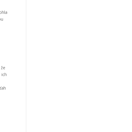
mohla
ou
 že
 ich
zťah
,