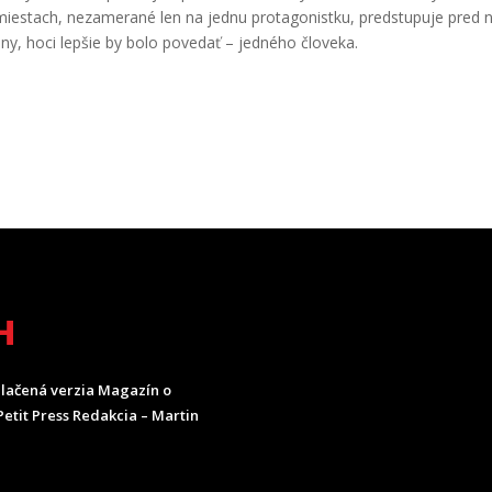
miestach, nezamerané len na jednu protagonistku, predstupuje pred 
, hoci lepšie by bolo povedať – jedného človeka.
H
lačená verzia Magazín o
etit Press Redakcia – Martin