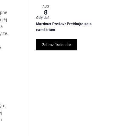
AUG
8
upne
Celý deň
 jej
Martinus Prešov: Prečítajte sa s
ha
nami letom
lite.
Zobraziť kalendár
é
tým,
ej
ri