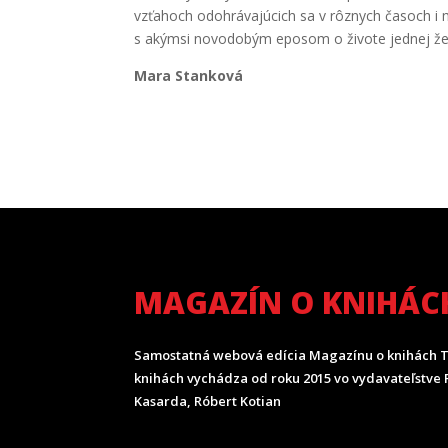
vzťahoch odohrávajúcich sa v rôznych časoch i 
s akýmsi novodobým eposom o živote jednej ženy
Mara Stanková
MAGAZÍN O KNIHÁC
Samostatná webová edícia Magazínu o knihách T
knihách vychádza od roku 2015 vo vydavateľstve P
Kasarda, Róbert Kotian