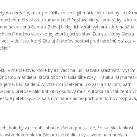
ty do nereality, resp. poslúžil ako ich legitimácia. Ako inak by sa už 
manželom či s blízkou kamarátkou? Postava Viery, kamarátky, s ktor
dne nakreslená čierna k Zitinej bielej. Ich vzťah vytvára zdroj napätia
ých vecí“ možno viac ako jej zhoršujúci sa stav. Zdá sa, akoby Slavka
 veci – do listu, ktorý Zitu aj čitateľov postaví pred náročnú otázku –
ešiel?
ku, v manželstve, ktoré by asi väčšina ľudí nazvala šťastným. Myslím,
osťou mať dieťa, ktorá oboch trápila dlhé roky. Trápili a najmä tešili
mujeme, keď sa dejú. Aj vzťah ku všetkému, čo zažila s Milom, patrí
ciam, pretože Milo bol Zitin osudový muž. Autorka sa však tento v
esľuje pateticky. Zita sa s ním napríklad po príchode domov rozpráva
ríbeh, bolo by v nich obsiahnuté všetko podstatné, čo sa týka ľahkosti
dla vytvoriť komplexnejšie prozaické dielo vystavené na mnohých