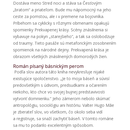
Dostáva meno Stred noci a stáva sa Česťovým
„bratom“ a priateľom. Bude mu nápomocný na jeho
ceste za pomstou, ale i v premene na bojovníka.
Príbehom sa cyklicky s rôznymi obmenami opakujú
spomienky Prekvapenej krásy. Scény znásilnenia si
vybavuje na pokyn „starejšieho“, a tak sa oslobodzuje
od traumy. Tieto pasáže sú metaforickým zosobnením
spomienok na národné dejiny. Prekvapená krása je
obrazom všetkých znásilnených domorodých žien.
Román písaný básnickým perom
Podľa slov autora táto kniha nevykresľuje nijaké
existujúce spoločenstvo. „Je to moja báseň a súvisí
predovšetkým s údivom, predsudkami a očarením
niekoho, kto chce vo svojej bujnej predstavivosti
vytvoriť domnienku.“ Jeho zámerom nebolo skúmať
antropológiu, sociológiu ani históriu. Valter Hugo Mãe
je zberateľ slov, vo všetkom, čo okolo seba vidí
a registruje, sa snaží zachytiť báseň. V tomto románe
sa mu to podarilo excelentným spôsobom.