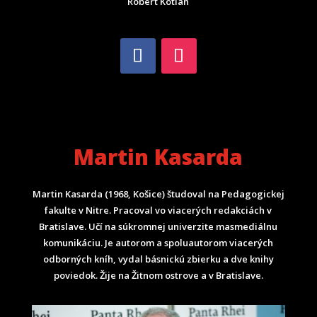
Róbert Kotian
Martin Kasarda
Martin Kasarda (1968, Košice) študoval na Pedagogickej
fakulte v Nitre. Pracoval vo viacerých redakciách v
Bratislave. Učí na súkromnej univerzite masmediálnu
komunikáciu. Je autorom a spoluautorom viacerých
odborných kníh, vydal básnickú zbierku a dve knihy
poviedok. Žije na Žitnom ostrove a v Bratislave.