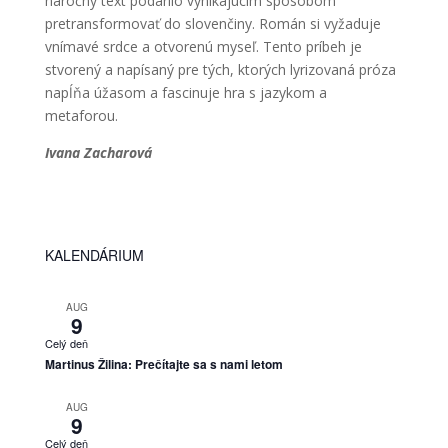
náročný text podarilo vynikajúcim spôsobom
pretransformovať do slovenčiny. Román si vyžaduje
vnímavé srdce a otvorenú myseľ. Tento príbeh je
stvorený a napísaný pre tých, ktorých lyrizovaná próza
napĺňa úžasom a fascinuje hra s jazykom a
metaforou.
Ivana Zacharová
KALENDÁRIUM
AUG
9
Celý deň
Martinus Žilina: Prečítajte sa s nami letom
AUG
9
Celý deň