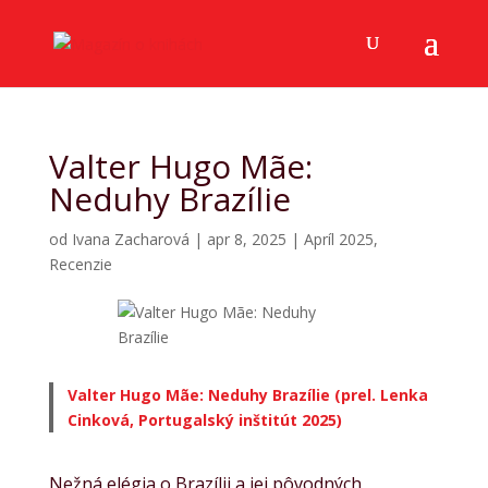
Valter Hugo Mãe:
Neduhy Brazílie
od
Ivana Zacharová
|
apr 8, 2025
|
Apríl 2025
,
Recenzie
Valter Hugo Mãe: Neduhy Brazílie (prel. Lenka
Cinková, Portugalský inštitút 2025)
Nežná elégia o Brazílii a jej pôvodných