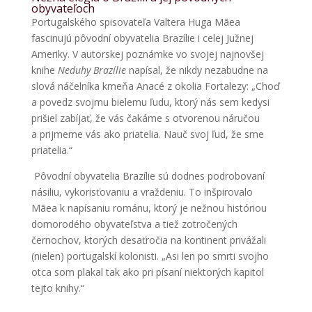
obyvateľoch
Portugalského spisovateľa Valtera Huga Mãea
fascinujú pôvodní obyvatelia Brazílie i celej Južnej
Ameriky. V autorskej poznámke vo svojej najnovšej
knihe
Neduhy Brazílie
napísal, že nikdy nezabudne na
slová náčelníka kmeňa Anacé z okolia Fortalezy: „Choď
a povedz svojmu bielemu ľudu, ktorý nás sem kedysi
prišiel zabíjať, že vás čakáme s otvorenou náručou
a prijmeme vás ako priatelia. Nauč svoj ľud, že sme
priatelia.“
Pôvodní obyvatelia Brazílie sú dodnes podrobovaní
násiliu, vykorisťovaniu a vraždeniu. To inšpirovalo
Mãea k napísaniu románu, ktorý je nežnou históriou
domorodého obyvateľstva a tiež zotročených
černochov, ktorých desaťročia na kontinent privážali
(nielen) portugalskí kolonisti. „Asi len po smrti svojho
otca som plakal tak ako pri písaní niektorých kapitol
tejto knihy.“