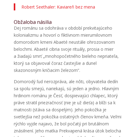
Robert Seethaler: Kaviareň bez mena
Obžaloba násilia
Dej románu sa odohráva v období prekvitajúceho
kolonializmu a hovorí o fiktívnom mierumilovnom
domorodom kmeni Abaeté neustále ohrozovanom
belochmi. Abaeté cibria svoje rituály, prosia o mier
a žiadajú smrť „mnohopočetného bieleho nepriateľa,
ktorý sa objavoval čoraz častejšie a dunel
skazonosným kričiacim železom“.
Domorodý ľud nerozpráva, ale nôti, obyvatelia dedín
sa spolu smejú, nariekajú, sú jeden a jedno. Hlavným
hrdinom románu je Česť, dospievajúci chlapec, ktorý
práve stratil priezračnosť (nie je už dieťa) a blíži sa k
matnosti (stáva sa dospelým). Jeho pokožka je
svetlejšia než pokožka ostatných členov kmeňa. Veľmi
rýchlo vyjde najavo, že bol počatý pri brutálnom
znásilnení. Jeho matka Prekvapená krása útok belocha