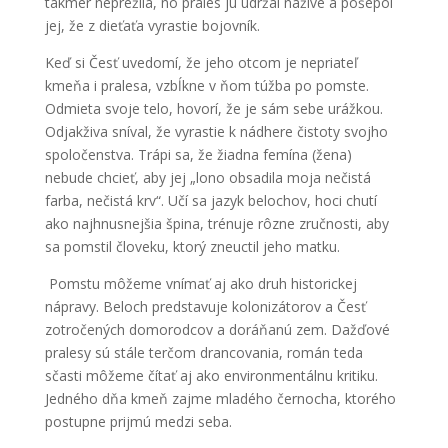
takmer neprežila, no prales ju udržal nažive a pošepol
jej, že z dieťaťa vyrastie bojovník.
Keď si Česť uvedomí, že jeho otcom je nepriateľ
kmeňa i pralesa, vzbĺkne v ňom túžba po pomste.
Odmieta svoje telo, hovorí, že je sám sebe urážkou.
Odjakživa sníval, že vyrastie k nádhere čistoty svojho
spoločenstva. Trápi sa, že žiadna femína (žena)
nebude chcieť, aby jej „lono obsadila moja nečistá
farba, nečistá krv“. Učí sa jazyk belochov, hoci chutí
ako najhnusnejšia špina, trénuje rôzne zručnosti, aby
sa pomstil človeku, ktorý zneuctil jeho matku.
Pomstu môžeme vnímať aj ako druh historickej
nápravy. Beloch predstavuje kolonizátorov a Česť
zotročených domorodcov a doráňanú zem. Dažďové
pralesy sú stále terčom drancovania, román teda
sčasti môžeme čítať aj ako environmentálnu kritiku.
Jedného dňa kmeň zajme mladého černocha, ktorého
postupne prijmú medzi seba.