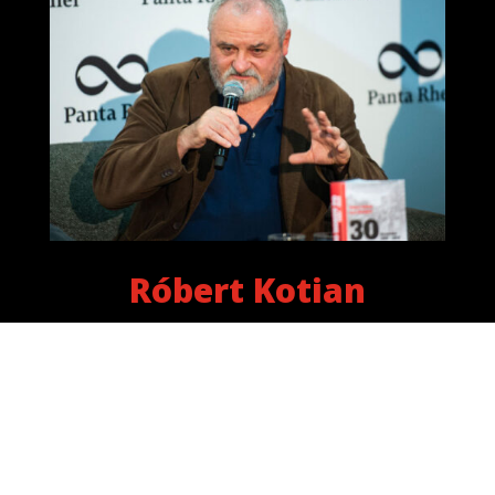
Róbert Kotian
Róbert Kotian je slovenský novinár, publicista a
komentátor. Začínal ako literárny kritik a bol pri
zakladaní literárneho mesačníka pre mladých Dotyky.
Neskôr pracoval pre denníky Smena, SME, Šport a
týždenníky Formát, Domino Fórum.
Pripravuje a
moderuje rozhlasovú reláciu dejiny.sk