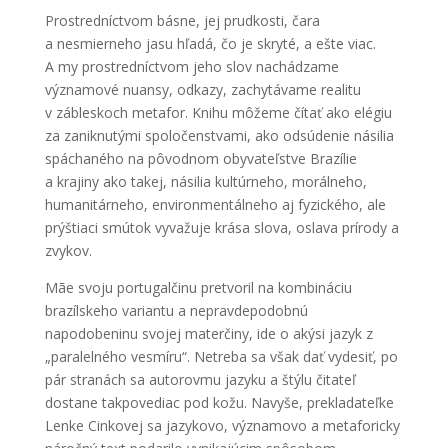
Prostredníctvom básne, jej prudkosti, čara
a nesmierneho jasu hľadá, čo je skryté, a ešte viac.
A my prostredníctvom jeho slov nachádzame
významové nuansy, odkazy, zachytávame realitu
v zábleskoch metafor. Knihu môžeme čítať ako elégiu
za zaniknutými spoločenstvami, ako odsúdenie násilia
spáchaného na pôvodnom obyvateľstve Brazílie
a krajiny ako takej, násilia kultúrneho, morálneho,
humanitárneho, environmentálneho aj fyzického, ale
prýštiaci smútok vyvažuje krása slova, oslava prírody a
zvykov.
Mãe svoju portugalčinu pretvoril na kombináciu
brazílskeho variantu a nepravdepodobnú
napodobeninu svojej materčiny, ide o akýsi jazyk z
„paralelného vesmíru“. Netreba sa však dať vydesiť, po
pár stranách sa autorovmu jazyku a štýlu čitateľ
dostane takpovediac pod kožu. Navyše, prekladateľke
Lenke Cinkovej sa jazykovo, významovo a metaforicky