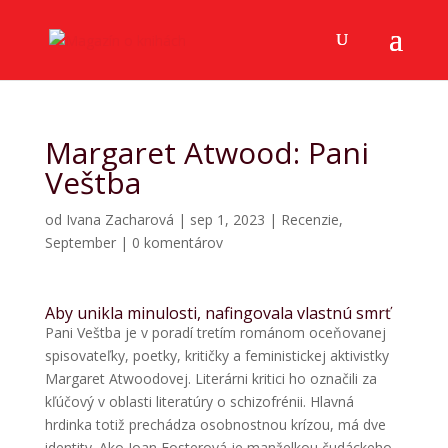
Margaret Atwood: Pani
Veštba
od
Ivana Zacharová
|
sep 1, 2023
|
Recenzie
,
September
|
0 komentárov
Aby unikla minulosti, nafingovala vlastnú smrť
Pani Veštba je v poradí tretím románom oceňovanej
spisovateľky, poetky, kritičky a feministickej aktivistky
Margaret Atwoodovej. Literárni kritici ho označili za
kľúčový v oblasti literatúry o schizofrénii. Hlavná
hrdinka totiž prechádza osobnostnou krízou, má dve
identity. Ako Joan Fosterová je manželkou čudáckeho