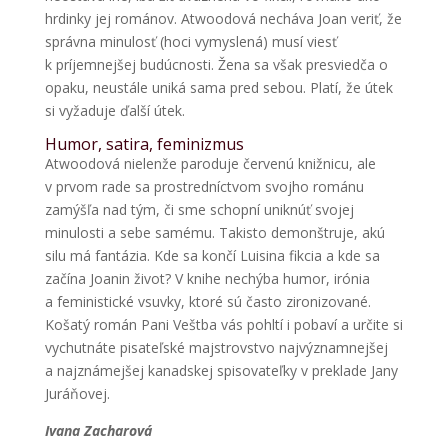
hrdinky jej románov. Atwoodová necháva Joan veriť, že
správna minulosť (hoci vymyslená) musí viesť
k príjemnejšej budúcnosti. Žena sa však presviedča o
opaku, neustále uniká sama pred sebou. Platí, že útek
si vyžaduje ďalší útek.
Humor, satira, feminizmus
Atwoodová nielenže paroduje červenú knižnicu, ale
v prvom rade sa prostredníctvom svojho románu
zamýšľa nad tým, či sme schopní uniknúť svojej
minulosti a sebe samému. Takisto demonštruje, akú
silu má fantázia. Kde sa končí Luisina fikcia a kde sa
začína Joanin život? V knihe nechýba humor, irónia
a feministické vsuvky, ktoré sú často zironizované.
Košatý román Pani Veštba vás pohltí i pobaví a určite si
vychutnáte pisateľské majstrovstvo najvýznamnejšej
a najznámejšej kanadskej spisovateľky v preklade Jany
Juráňovej.
Ivana Zacharová