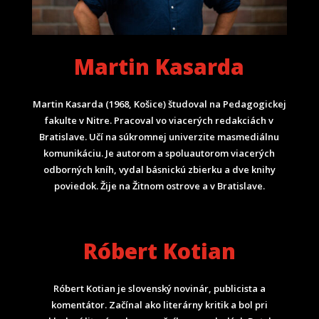
Martin Kasarda
Martin Kasarda (1968, Košice) študoval na Pedagogickej
fakulte v Nitre. Pracoval vo viacerých redakciách v
Bratislave. Učí na súkromnej univerzite masmediálnu
komunikáciu. Je autorom a spoluautorom viacerých
odborných kníh, vydal básnickú zbierku a dve knihy
poviedok. Žije na Žitnom ostrove a v Bratislave.
Róbert Kotian
Róbert Kotian je slovenský novinár, publicista a
komentátor. Začínal ako literárny kritik a bol pri