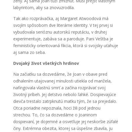
ženy. Aj sama Joan túži zmiznúť. Musí prejsť vlastným
labyrintom, aby sa znovuzrodila.
Tak ako rozprávačka, aj Margaret Atwoodová má
svojím spôsobom dve literárne identity. V tej prvej si
vybudovala serióznu autorskú reputáciu, v druhej
experimentuje, zabáva sa a paroduje. Pani Veštba je
feministicky orientovaná fikcia, ktorá si svojsky uťahuje
aj sama zo seba.
Dvojaký život všetkých hrdinov
Na začiatku sa dozvedáme, že Joan v obave pred
odhalením utajovanej minulosti utiekla od manžela,
nafingovala vlastnú smrť a začína rozprávať svoj
životný príbeh. Jej detstvo nebolo ľahké. Dospievajúce
dievča trestalo zatrpknutú matku tým, že sa prejedalo.
Otca poriadne nepoznala, hoci žili pod jednou
strechou. To, čo sa dozvedáme o Joaninom
dospievaní, je dojemné a osvetľuje jej neskoršie zúfalé
činy. Extrémna obezita, ktorej sa úspešne zbavila, ju