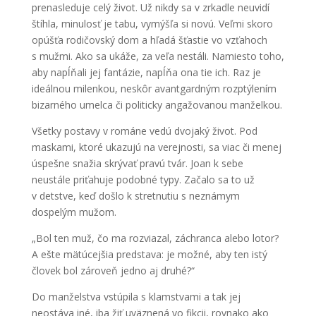
prenasleduje celý život. Už nikdy sa v zrkadle neuvidí
štíhla, minulosť je tabu, vymýšľa si novú. Veľmi skoro
opúšťa rodičovský dom a hľadá šťastie vo vzťahoch
s mužmi. Ako sa ukáže, za veľa nestáli. Namiesto toho,
aby napĺňali jej fantázie, napĺňa ona tie ich. Raz je
ideálnou milenkou, neskôr avantgardným rozptýlením
bizarného umelca či politicky angažovanou manželkou.
Všetky postavy v románe vedú dvojaký život. Pod
maskami, ktoré ukazujú na verejnosti, sa viac či menej
úspešne snažia skrývať pravú tvár. Joan k sebe
neustále priťahuje podobné typy. Začalo sa to už
v detstve, keď došlo k stretnutiu s neznámym
dospelým mužom.
„Bol ten muž, čo ma rozviazal, záchranca alebo lotor?
A ešte mätúcejšia predstava: je možné, aby ten istý
človek bol zároveň jedno aj druhé?“
Do manželstva vstúpila s klamstvami a tak jej
neostáva iné, iba žiť uväznená vo fikcii, rovnako ako