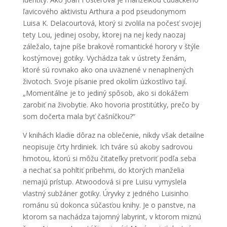
ľavicového aktivistu Arthura a pod pseudonymom
Luisa K. Delacourtová, ktorý si zvolila na počesť svojej
tety Lou, jedinej osoby, ktorej na nej kedy naozaj
záležalo, tajne píše brakové romantické horory v štýle
kostýmovej gotiky. Vychádza tak v ústrety ženám,
ktoré sú rovnako ako ona uväznené v nenaplnených
životoch. Svoje písanie pred okolím úzkostlivo tají.
„Momentálne je to jediný spôsob, ako si dokážem
zarobiť na živobytie. Ako hovoria prostitútky, prečo by
som dočerta mala byť čašníčkou?“
V knihách kladie dôraz na oblečenie, nikdy však detailne
neopisuje črty hrdiniek. Ich tváre sú akoby sadrovou
hmotou, ktorú si môžu čitateľky pretvoriť podľa seba
a nechať sa pohltiť príbehmi, do ktorých manželia
nemajú prístup. Atwoodová si pre Luisu vymyslela
vlastný subžáner gotiky. Úryvky z jedného Luisinho
románu sú dokonca súčasťou knihy. Je o panstve, na
ktorom sa nachádza tajomný labyrint, v ktorom miznú