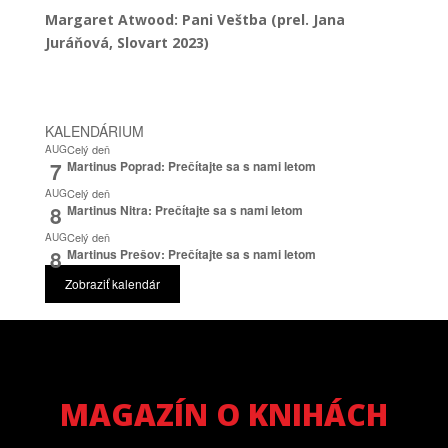
Margaret Atwood: Pani Veštba (prel. Jana
Juráňová, Slovart 2023)
KALENDÁRIUM
Celý deň
AUG
7
Martinus Poprad: Prečítajte sa s nami letom
Celý deň
AUG
8
Martinus Nitra: Prečítajte sa s nami letom
Celý deň
AUG
8
Martinus Prešov: Prečítajte sa s nami letom
Zobraziť kalendár
MAGAZÍN O KNIHÁCH