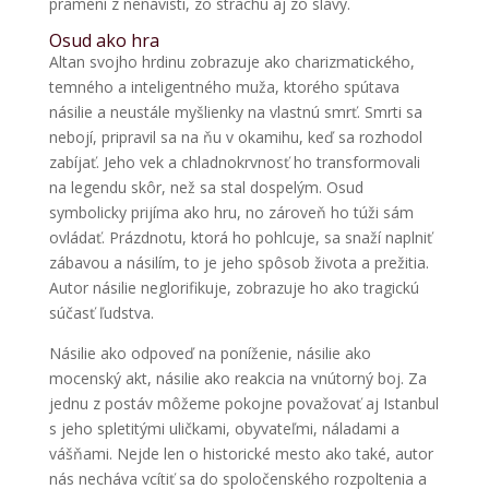
pramení z nenávisti, zo strachu aj zo slávy.
Osud ako hra
Altan svojho hrdinu zobrazuje ako charizmatického,
temného a inteligentného muža, ktorého spútava
násilie a neustále myšlienky na vlastnú smrť. Smrti sa
nebojí, pripravil sa na ňu v okamihu, keď sa rozhodol
zabíjať. Jeho vek a chladnokrvnosť ho transformovali
na legendu skôr, než sa stal dospelým. Osud
symbolicky prijíma ako hru, no zároveň ho túži sám
ovládať. Prázdnotu, ktorá ho pohlcuje, sa snaží naplniť
zábavou a násilím, to je jeho spôsob života a prežitia.
Autor násilie neglorifikuje, zobrazuje ho ako tragickú
súčasť ľudstva.
Násilie ako odpoveď na poníženie, násilie ako
mocenský akt, násilie ako reakcia na vnútorný boj. Za
jednu z postáv môžeme pokojne považovať aj Istanbul
s jeho spletitými uličkami, obyvateľmi, náladami a
vášňami. Nejde len o historické mesto ako také, autor
nás necháva vcítiť sa do spoločenského rozpoltenia a