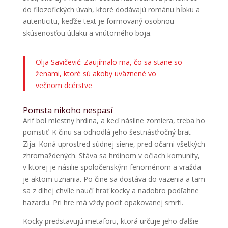
do filozofických úvah, ktoré dodávajú románu hĺbku a
autenticitu, keďže text je formovaný osobnou
skúsenosťou útlaku a vnútorného boja.
Olja Savičević: Zaujímalo ma, čo sa stane so
ženami, ktoré sú akoby uväznené vo
večnom dcérstve
Pomsta nikoho nespasí
Arif bol miestny hrdina, a keď násilne zomiera, treba ho
pomstiť. K činu sa odhodlá jeho šestnásťročný brat
Zija. Koná uprostred súdnej siene, pred očami všetkých
zhromaždených. Stáva sa hrdinom v očiach komunity,
v ktorej je násilie spoločenským fenoménom a vražda
je aktom uznania. Po čine sa dostáva do väzenia a tam
sa z dlhej chvíle naučí hrať kocky a nadobro podľahne
hazardu. Pri hre má vždy pocit opakovanej smrti.
Kocky predstavujú metaforu, ktorá určuje jeho ďalšie