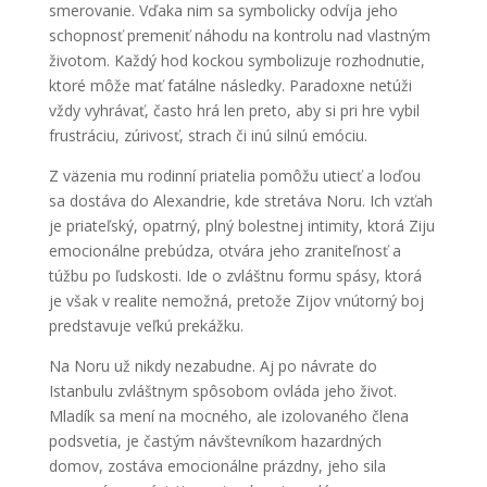
smerovanie. Vďaka nim sa symbolicky odvíja jeho
schopnosť premeniť náhodu na kontrolu nad vlastným
životom. Každý hod kockou symbolizuje rozhodnutie,
ktoré môže mať fatálne následky. Paradoxne netúži
vždy vyhrávať, často hrá len preto, aby si pri hre vybil
frustráciu, zúrivosť, strach či inú silnú emóciu.
Z väzenia mu rodinní priatelia pomôžu utiecť a loďou
sa dostáva do Alexandrie, kde stretáva Noru. Ich vzťah
je priateľský, opatrný, plný bolestnej intimity, ktorá Ziju
emocionálne prebúdza, otvára jeho zraniteľnosť a
túžbu po ľudskosti. Ide o zvláštnu formu spásy, ktorá
je však v realite nemožná, pretože Zijov vnútorný boj
predstavuje veľkú prekážku.
Na Noru už nikdy nezabudne. Aj po návrate do
Istanbulu zvláštnym spôsobom ovláda jeho život.
Mladík sa mení na mocného, ale izolovaného člena
podsvetia, je častým návštevníkom hazardných
domov, zostáva emocionálne prázdny, jeho sila