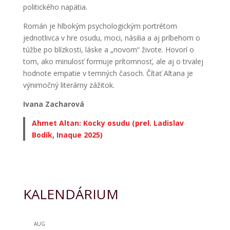
politického napätia.
Román je hlbokým psychologickým portrétom
jednotlivca v hre osudu, moci, násilia a aj príbehom o
túžbe po blízkosti, láske a „novom“ živote. Hovorí o
tom, ako minulosť formuje prítomnosť, ale aj o trvalej
hodnote empatie v temných časoch. Čítať Altana je
výnimočný literárny zážitok.
Ivana Zacharová
Ahmet Altan: Kocky osudu (prel. Ladislav
Bodík, Inaque 2025)
KALENDÁRIUM
AUG