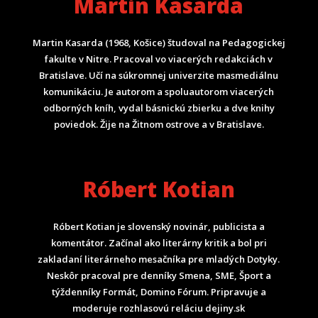
Martin Kasarda
Martin Kasarda (1968, Košice) študoval na Pedagogickej
fakulte v Nitre. Pracoval vo viacerých redakciách v
Bratislave. Učí na súkromnej univerzite masmediálnu
komunikáciu. Je autorom a spoluautorom viacerých
odborných kníh, vydal básnickú zbierku a dve knihy
poviedok. Žije na Žitnom ostrove a v Bratislave.
Róbert Kotian
Róbert Kotian je slovenský novinár, publicista a
komentátor. Začínal ako literárny kritik a bol pri
zakladaní literárneho mesačníka pre mladých Dotyky.
Neskôr pracoval pre denníky Smena, SME, Šport a
týždenníky Formát, Domino Fórum.
Pripravuje a
moderuje rozhlasovú reláciu dejiny.sk