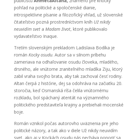
publicistu
AhmetaAltana,
známeho pre kritický
pohľad na politické a spoločenské dianie,
introspektívne písanie a filozofický vhľad, už slovenské
čitateľstvo pozná prostredníctvom kníh
Už nikdy
neuvidím svet
a
Madam život
, ktoré publikovalo
vydavateľstvo Inaque.
Tretím slovenským prekladom Ladislava Bodíka je
román
Kocky osudu
. Autor sa v silnom príbehu
zameriava na odhaľovanie osudu človeka, mladého,
drsného, ale vnútorne zraniteľného mladíka Ziju, ktorý
zabil vraha svojho brata, aby tak zachoval česť rodiny.
Altan čerpá z histórie, dej sa odohráva na začiatku 20.
storočia, keď Osmanská ríša čelila vnútornému
rozkladu, bol spáchaný atentát na významného
politického predstaviteľa krajiny a prebiehali mocenské
boje.
Román vznikol počas autorovho uväznenia pre jeho
politické názory, a tak ako v diele Už nikdy neuvidím
svet, ako aj v Kockách osudu nás necháva ponoriť sa