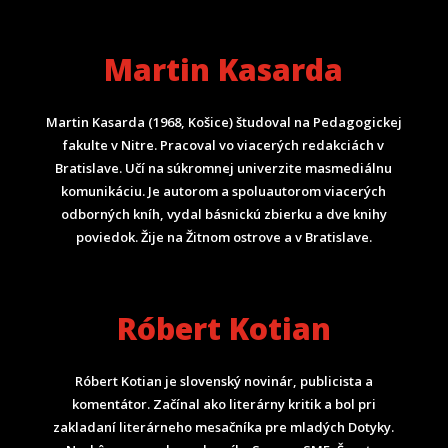
Martin Kasarda
Martin Kasarda (1968, Košice) študoval na Pedagogickej
fakulte v Nitre. Pracoval vo viacerých redakciách v
Bratislave. Učí na súkromnej univerzite masmediálnu
komunikáciu. Je autorom a spoluautorom viacerých
odborných kníh, vydal básnickú zbierku a dve knihy
poviedok. Žije na Žitnom ostrove a v Bratislave.
Róbert Kotian
Róbert Kotian je slovenský novinár, publicista a
komentátor. Začínal ako literárny kritik a bol pri
zakladaní literárneho mesačníka pre mladých Dotyky.