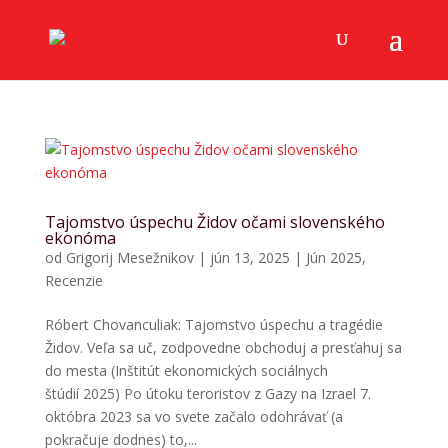
Tajomstvo úspechu Židov očami slovenského
ekonóma
od
Grigorij Mesežnikov
|
jún 13, 2025
|
Jún 2025
,
Recenzie
Róbert Chovanculiak: Tajomstvo úspechu a tragédie
Židov. Veľa sa uč, zodpovedne obchoduj a presťahuj sa
do mesta (Inštitút ekonomických sociálnych
štúdií 2025) Po útoku teroristov z Gazy na Izrael 7.
októbra 2023 sa vo svete začalo odohrávať (a
pokračuje dodnes) to,...