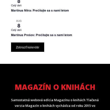
8
Celý deň
Martinus Nitra: Prečítajte sa s nami letom
AUG
8
Celý deň
Martinus Prešov: Prečítajte sa s nami letom
Zobraziť kalendár
MAGAZÍN O KNIHÁCH
Samostatná webová edícia Magazínu o knihách Tlačená
verzia Magazín o knihách vychádza od roku 2015 vo