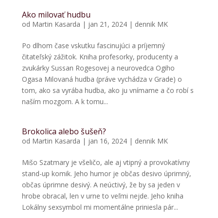
Ako milovať hudbu
od
Martin Kasarda
|
jan 21, 2024
|
dennik MK
Po dlhom čase vskutku fascinujúci a príjemný
čitateľský zážitok. Kniha profesorky, producenty a
zvukárky Sussan Rogesovej a neurovedca Ogiho
Ogasa Milovaná hudba (práve vychádza v Grade) o
tom, ako sa vyrába hudba, ako ju vnímame a čo robí s
naším mozgom. A k tomu...
Brokolica alebo šušeň?
od
Martin Kasarda
|
jan 16, 2024
|
dennik MK
Mišo Szatmary je všeličo, ale aj vtipný a provokatívny
stand-up komik. Jeho humor je občas desivo úprimný,
občas úprimne desivý. A neúctivý, že by sa jeden v
hrobe obracal, len v urne to veľmi nejde. Jeho kniha
Lokálny sexsymbol mi momentálne priniesla pár...