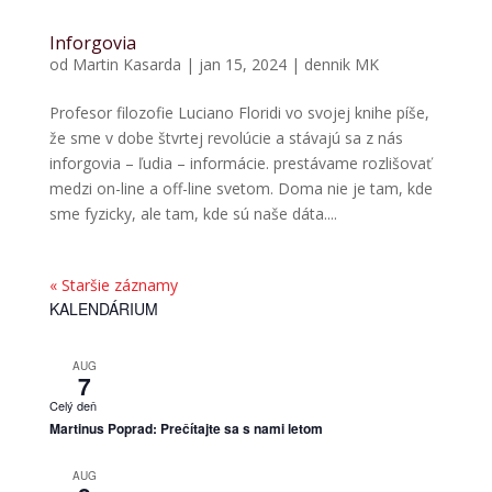
Inforgovia
od
Martin Kasarda
|
jan 15, 2024
|
dennik MK
Profesor filozofie Luciano Floridi vo svojej knihe píše,
že sme v dobe štvrtej revolúcie a stávajú sa z nás
inforgovia – ľudia – informácie. prestávame rozlišovať
medzi on-line a off-line svetom. Doma nie je tam, kde
sme fyzicky, ale tam, kde sú naše dáta....
« Staršie záznamy
KALENDÁRIUM
AUG
7
Celý deň
Martinus Poprad: Prečítajte sa s nami letom
AUG