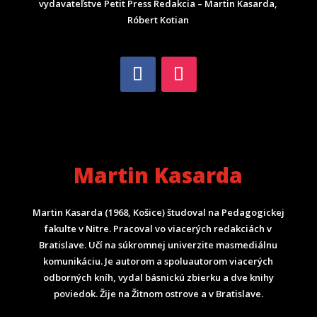
vydavateľstve Petit Press Redakcia – Martin Kasarda,
Róbert Kotian
Martin Kasarda
Martin Kasarda (1968, Košice) študoval na Pedagogickej
fakulte v Nitre. Pracoval vo viacerých redakciách v
Bratislave. Učí na súkromnej univerzite masmediálnu
komunikáciu. Je autorom a spoluautorom viacerých
odborných kníh, vydal básnickú zbierku a dve knihy
poviedok. Žije na Žitnom ostrove a v Bratislave.