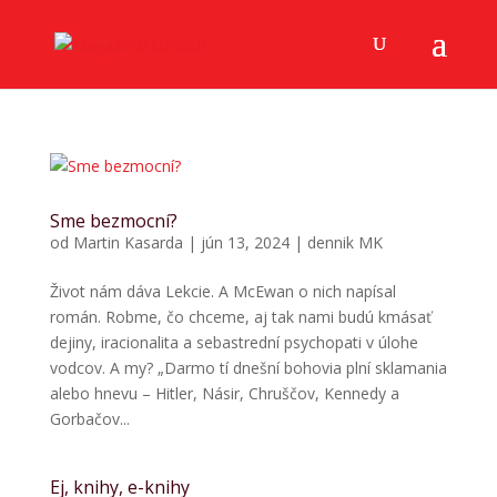
Sme bezmocní?
od
Martin Kasarda
|
jún 13, 2024
|
dennik MK
Život nám dáva Lekcie. A McEwan o nich napísal
román. Robme, čo chceme, aj tak nami budú kmásať
dejiny, iracionalita a sebastrední psychopati v úlohe
vodcov. A my? „Darmo tí dnešní bohovia plní sklamania
alebo hnevu – Hitler, Násir, Chruščov, Kennedy a
Gorbačov...
Ej, knihy, e-knihy