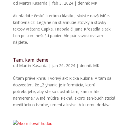
od
Martin Kasarda
|
feb 3, 2024
|
dennik MK
Ak hľadáte českú literárnu klasiku, skúste navštíviť e-
knihovna.cz. Legálne na stiahnutie stovky a stovky
textov vrátane Čapka, Hrabala či Jana Křesadla a tak.
Len pri tom nešuští papier. Ale pár skvostov tam
nájdete.
Tam, kam ideme
od
Martin Kasarda
|
jan 26, 2024
|
dennik MK
Čítam práve knihu Tvorivý akt Ricka Rubina. A tam sa
dozvedám, že „Zlyhanie je informácia, ktorú
potrebujete, aby ste sa dostali tam, kam máte
namierené.“ A iné múdra. Pekná, skoro zen-budhistická
meditácia o tvorbe, umení a kráse. A k tomu dodáva:...