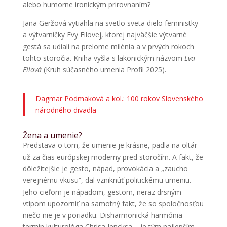
alebo humorne ironickým prirovnaním?
Jana Geržová vytiahla na svetlo sveta dielo feministky
a výtvarníčky Evy Filovej, ktorej najväčšie výtvarné
gestá sa udiali na prelome milénia a v prvých rokoch
tohto storočia. Kniha vyšla s lakonickým názvom
Eva
Filová
(Kruh súčasného umenia Profil 2025).
Dagmar Podmaková a kol.: 100 rokov Slovenského
národného divadla
Žena a umenie?
Predstava o tom, že umenie je krásne, padla na oltár
už za čias európskej moderny pred storočím. A fakt, že
dôležitejšie je gesto, nápad, provokácia a „zaucho
verejnému vkusu“, dal vzniknúť politickému umeniu.
Jeho cieľom je nápadom, gestom, neraz drsným
vtipom upozorniť na samotný fakt, že so spoločnosťou
niečo nie je v poriadku. Disharmonická harmónia –
termín kulturológa Chrisa Jencksa – je tým najlepším