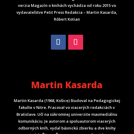
verzia Magazín o knihách vychádza od roku 2015 vo
vydavateľstve Petit Press Redakcia – Martin Kasarda,
Róbert Kotian
Martin Kasarda
Martin Kasarda (1968, Košice) študoval na Pedagogickej
fakulte v Nitre. Pracoval vo viacerých redakciách v
Bratislave. Učí na súkromnej univerzite masmediálnu
komunikáciu. Je autorom a spoluautorom viacerých
odborných kníh, vydal básnickú zbierku a dve knihy