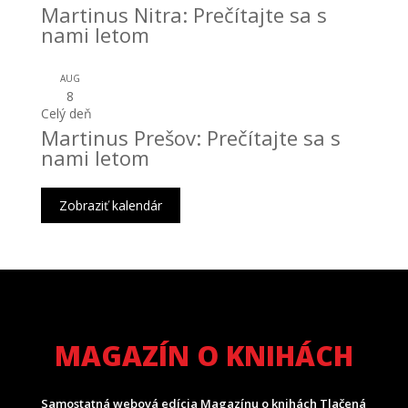
Martinus Nitra: Prečítajte sa s
nami letom
AUG
8
Celý deň
Martinus Prešov: Prečítajte sa s
nami letom
Zobraziť kalendár
MAGAZÍN O KNIHÁCH
Samostatná webová edícia Magazínu o knihách Tlačená