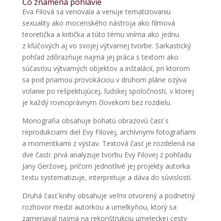
Čo znamená pohlavie
Eva Filová sa venovala a venuje tematizovaniu
sexuality ako mocenského nástroja ako filmová
teoretička a kritička a túto tému vníma ako jednu
z kľúčových aj vo svojej výtvarnej tvorbe. Sarkastický
pohľad zdôrazňuje najmä jej práca s textom ako
súčasťou výtvarných objektov a inštalácií, pri ktorom
sa pod priamou provokáciou v druhom pláne ozýva
volanie po rešpektujúcej, ľudskej spoločnosti, v ktorej
je každý rovnoprávnym človekom bez rozdielu.
Monografia obsahuje bohatú obrazovú časť s
reprodukciami diel Evy Filovej, archívnymi fotografiami
a momentkami z výstav. Textová časť je rozdelená na
dve časti: prvá analyzuje tvorbu Evy Filovej z pohľadu
Jany Geržovej, pričom jednotlivé jej projekty autorka
textu systematizuje, interpretuje a dáva do súvislostí.
Druhá časť knihy obsahuje veľmi otvorený a podnetný
rozhovor medzi autorkou a umelkyňou, ktorý sa
zameriaval najmä na rekonštrukciu umeleckej cesty