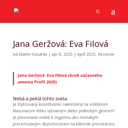
Jana Geržová: Eva Filová
od
Martin Kasarda
|
apr 8, 2025
|
Apríl 2025
,
Recenzie
Jana Geržová: Eva Filová (Kruh súčasného
umenia Profil 2025)
Nebá a peklá tohto sveta
Je štylizovaný kosoštvorec nakreslený na volebnom
hlasovacom lístku výtvarným alebo politickým gestom?
Je prirovnanie volieb k orgazmu ako rovnakým
preceňovaným zbytočnostiam na bilborde provokáciou