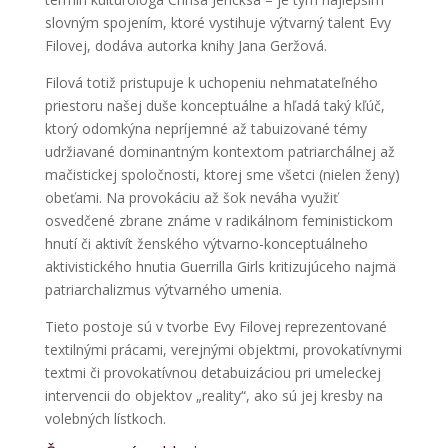
slovným spojením, ktoré vystihuje výtvarný talent Evy
Filovej, dodáva autorka knihy Jana Geržová.
Filová totiž pristupuje k uchopeniu nehmatateľného
priestoru našej duše konceptuálne a hľadá taký kľúč,
ktorý odomkýna nepríjemné až tabuizované témy
udržiavané dominantným kontextom patriarchálnej až
mačistickej spoločnosti, ktorej sme všetci (nielen ženy)
obeťami. Na provokáciu až šok neváha využiť
osvedčené zbrane známe v radikálnom feministickom
hnutí či aktivít ženského výtvarno-konceptuálneho
aktivistického hnutia Guerrilla Girls kritizujúceho najmä
patriarchalizmus výtvarného umenia.
Tieto postoje sú v tvorbe Evy Filovej reprezentované
textilnými prácami, verejnými objektmi, provokatívnymi
textmi či provokatívnou detabuizáciou pri umeleckej
intervencii do objektov „reality“, ako sú jej kresby na
volebných lístkoch.