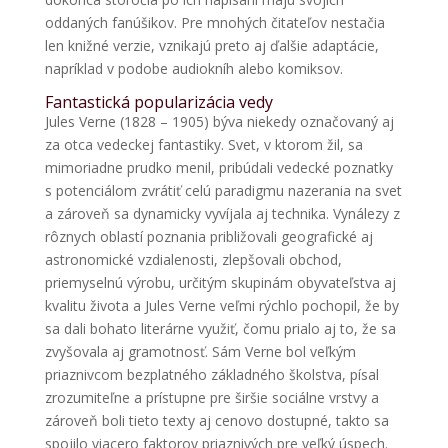
oddaných fanúšikov. Pre mnohých čitateľov nestačia
len knižné verzie, vznikajú preto aj ďalšie adaptácie,
napríklad v podobe audiokníh alebo komiksov.
Fantastická popularizácia vedy
Jules Verne (1828 – 1905) býva niekedy označovaný aj
za otca vedeckej fantastiky. Svet, v ktorom žil, sa
mimoriadne prudko menil, pribúdali vedecké poznatky
s potenciálom zvrátiť celú paradigmu nazerania na svet
a zároveň sa dynamicky vyvíjala aj technika. Vynálezy z
rôznych oblastí poznania približovali geografické aj
astronomické vzdialenosti, zlepšovali obchod,
priemyselnú výrobu, určitým skupinám obyvateľstva aj
kvalitu života a Jules Verne veľmi rýchlo pochopil, že by
sa dali bohato literárne využiť, čomu prialo aj to, že sa
zvyšovala aj gramotnosť. Sám Verne bol veľkým
priaznivcom bezplatného základného školstva, písal
zrozumiteľne a prístupne pre širšie sociálne vrstvy a
zároveň boli tieto texty aj cenovo dostupné, takto sa
spojilo viacero faktorov priaznivých pre veľký úspech.