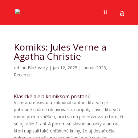
Komiks: Jules Verne a
Agatha Christie
od
Ján Blažovský
|
jan 12, 2025
|
Január 2025
,
Recenzie
Klasické diela komiksom pristanú
V literatúre existujú zabudnutí autori, ktorých je
potrebné spätne objavovať a, naopak, slávni, ktorých
meno pozná väčšina, hoci sa dá polemizovať o tom, či
sú aj stále čítaní. A potom sú slávne autorky a autori,
ktorí napísali také obľúbené knihy, že aj desaťročia,
dokonca storočia po ich napísaní majú svojich