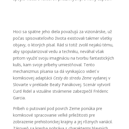
Hoci sa spätne jeho diela považujú za vizionárske, už
počas spisovateľovho života existovali takmer všetky
objavy, o ktorých písal. Rád si totiž zvolil nejakú tému,
aby spopularizoval vedu a techniku, neváhal však
pritom využiť svoju imagináciu na tvorbu fantastických
kulís, kam svoje príbehy umiestňoval. Tento
mechanizmus písania sa dá vynikajúco vidieť v
komiksovej adaptácii
Cesty do stredu Zeme
vydanej v
Slovarte v preklade Beaty Panákovej. Scenár vytvoril
Curd Ridel a vizuálne stvárnenie zabezpečil Fréderic
Garcia.
Príbeh o putovaní pod povrch Zeme ponúka pre
komiksové spracovanie veľké príležitosti pre
zobrazenie prehistorickej krajiny a jej rôznych variácií.
Zároveň sa kresba pohráva s charaktermi hlavných