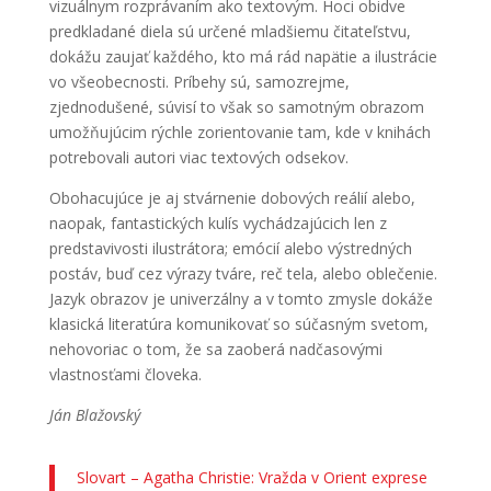
vizuálnym rozprávaním ako textovým. Hoci obidve
predkladané diela sú určené mladšiemu čitateľstvu,
dokážu zaujať každého, kto má rád napätie a ilustrácie
vo všeobecnosti. Príbehy sú, samozrejme,
zjednodušené, súvisí to však so samotným obrazom
umožňujúcim rýchle zorientovanie tam, kde v knihách
potrebovali autori viac textových odsekov.
Obohacujúce je aj stvárnenie dobových reálií alebo,
naopak, fantastických kulís vychádzajúcich len z
predstavivosti ilustrátora; emócií alebo výstredných
postáv, buď cez výrazy tváre, reč tela, alebo oblečenie.
Jazyk obrazov je univerzálny a v tomto zmysle dokáže
klasická literatúra komunikovať so súčasným svetom,
nehovoriac o tom, že sa zaoberá nadčasovými
vlastnosťami človeka.
Ján Blažovský
Slovart – Agatha Christie: Vražda v Orient exprese