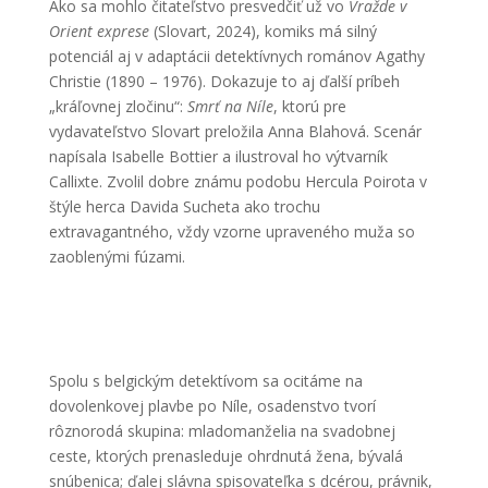
Ako sa mohlo čitateľstvo presvedčiť už vo
Vražde v
Orient exprese
(Slovart, 2024), komiks má silný
potenciál aj v adaptácii detektívnych románov Agathy
Christie (1890 – 1976). Dokazuje to aj ďalší príbeh
„kráľovnej zločinu“:
Smrť na Níle
, ktorú pre
vydavateľstvo Slovart preložila Anna Blahová. Scenár
napísala Isabelle Bottier a ilustroval ho výtvarník
Callixte. Zvolil dobre známu podobu Hercula Poirota v
štýle herca Davida Sucheta ako trochu
extravagantného, vždy vzorne upraveného muža so
zaoblenými fúzami.
Spolu s belgickým detektívom sa ocitáme na
dovolenkovej plavbe po Níle, osadenstvo tvorí
rôznorodá skupina: mladomanželia na svadobnej
ceste, ktorých prenasleduje ohrdnutá žena, bývalá
snúbenica; ďalej slávna spisovateľka s dcérou, právnik,