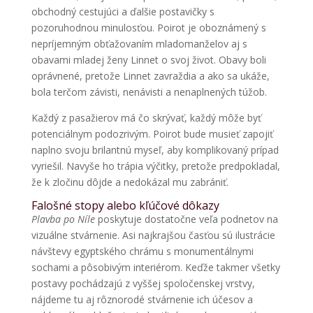
obchodný cestujúci a ďalšie postavičky s
pozoruhodnou minulosťou. Poirot je oboznámený s
nepríjemným obťažovaním mladomanželov aj s
obavami mladej ženy Linnet o svoj život. Obavy boli
oprávnené, pretože Linnet zavraždia a ako sa ukáže,
bola terčom závisti, nenávisti a nenaplnených túžob.
Každý z pasažierov má čo skrývať, každý môže byť
potenciálnym podozrivým. Poirot bude musieť zapojiť
naplno svoju brilantnú myseľ, aby komplikovaný prípad
vyriešil. Navyše ho trápia výčitky, pretože predpokladal,
že k zločinu dôjde a nedokázal mu zabrániť.
Falošné stopy alebo kľúčové dôkazy
Plavba po Níle
poskytuje dostatočne veľa podnetov na
vizuálne stvárnenie. Asi najkrajšou časťou sú ilustrácie
návštevy egyptského chrámu s monumentálnymi
sochami a pôsobivým interiérom. Keďže takmer všetky
postavy pochádzajú z vyššej spoločenskej vrstvy,
nájdeme tu aj rôznorodé stvárnenie ich účesov a