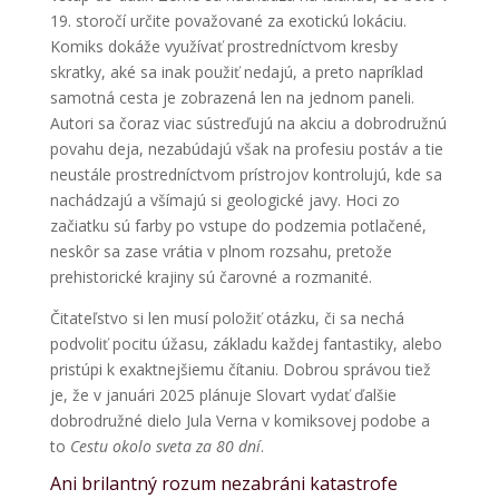
19. storočí určite považované za exotickú lokáciu.
Komiks dokáže využívať prostredníctvom kresby
skratky, aké sa inak použiť nedajú, a preto napríklad
samotná cesta je zobrazená len na jednom paneli.
Autori sa čoraz viac sústreďujú na akciu a dobrodružnú
povahu deja, nezabúdajú však na profesiu postáv a tie
neustále prostredníctvom prístrojov kontrolujú, kde sa
nachádzajú a všímajú si geologické javy. Hoci zo
začiatku sú farby po vstupe do podzemia potlačené,
neskôr sa zase vrátia v plnom rozsahu, pretože
prehistorické krajiny sú čarovné a rozmanité.
Čitateľstvo si len musí položiť otázku, či sa nechá
podvoliť pocitu úžasu, základu každej fantastiky, alebo
pristúpi k exaktnejšiemu čítaniu. Dobrou správou tiež
je, že v januári 2025 plánuje Slovart vydať ďalšie
dobrodružné dielo Jula Verna v komiksovej podobe a
to
Cestu okolo sveta za 80 dní
.
Ani brilantný rozum nezabráni katastrofe