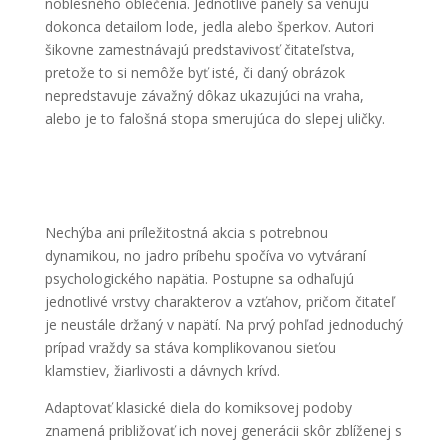
noblesného oblečenia. Jednotlivé panely sa venujú
dokonca detailom lode, jedla alebo šperkov. Autori
šikovne zamestnávajú predstavivosť čitateľstva,
pretože to si nemôže byť isté, či daný obrázok
nepredstavuje závažný dôkaz ukazujúci na vraha,
alebo je to falošná stopa smerujúca do slepej uličky.
Nechýba ani príležitostná akcia s potrebnou
dynamikou, no jadro príbehu spočíva vo vytváraní
psychologického napätia. Postupne sa odhaľujú
jednotlivé vrstvy charakterov a vzťahov, pričom čitateľ
je neustále držaný v napätí. Na prvý pohľad jednoduchý
prípad vraždy sa stáva komplikovanou sieťou
klamstiev, žiarlivosti a dávnych krívd.
Adaptovať klasické diela do komiksovej podoby
znamená približovať ich novej generácii skôr zblíženej s