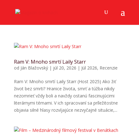
Ram V: Mnoho smrtí Laily Starr
od
Ján Blažovský
|
júl 20, 2026
|
Júl 2026
,
Recenzie
Ram V: Mnoho smrtí Laily Starr (Host 2025) Ako žiť
život bez smrti? Hranice života, smrť a túžba nikdy
nezomrieť vždy boli a navždy ostanú fascinujúcimi
literárnymi témami. V ich spracovaní sa príležitostne
objavia silné hlasy rozvíjajúce nezvyčajné situácie,...