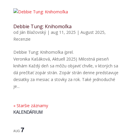
Debbie Tung: Knihomoľka
od
Ján Blažovský
|
aug 11, 2025
|
August 2025
,
Recenzie
Debbie Tung: Knihomoľka (prel.
Veronika Kašáková, Aktuell 2025) Milostná pieseň
knihám Každý deň sa môžu objaviť chvíle, v ktorých sa
dá prečítať zopár strán. Zopár strán denne predstavuje
desiatky za mesiac a stovky za rok. Také jednoduché
je...
« Staršie záznamy
KALENDÁRIUM
7
AUG