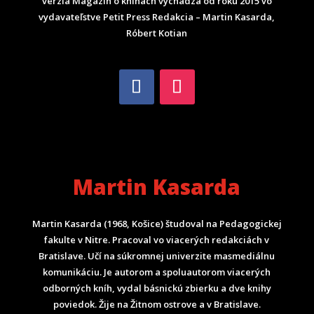
verzia Magazín o knihách vychádza od roku 2015 vo
vydavateľstve Petit Press Redakcia – Martin Kasarda,
Róbert Kotian
Martin Kasarda
Martin Kasarda (1968, Košice) študoval na Pedagogickej
fakulte v Nitre. Pracoval vo viacerých redakciách v
Bratislave. Učí na súkromnej univerzite masmediálnu
komunikáciu. Je autorom a spoluautorom viacerých
odborných kníh, vydal básnickú zbierku a dve knihy
poviedok. Žije na Žitnom ostrove a v Bratislave.