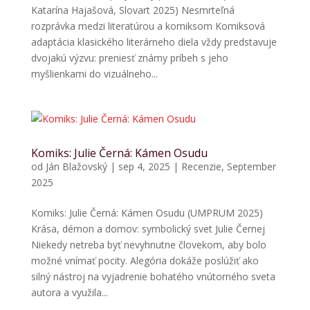
Katarína Hajašová, Slovart 2025) Nesmrteľná
rozprávka medzi literatúrou a komiksom Komiksová
adaptácia klasického literárneho diela vždy predstavuje
dvojakú výzvu: preniesť známy príbeh s jeho
myšlienkami do vizuálneho...
Komiks: Julie Černá: Kámen Osudu
od
Ján Blažovský
|
sep 4, 2025
|
Recenzie
,
September
2025
Komiks: Julie Černá: Kámen Osudu (UMPRUM 2025)
Krása, démon a domov: symbolický svet Julie Černej
Niekedy netreba byť nevyhnutne človekom, aby bolo
možné vnímať pocity. Alegória dokáže poslúžiť ako
silný nástroj na vyjadrenie bohatého vnútorného sveta
autora a využila...