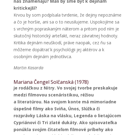
nás znamenajú? Mali by sme byť k dejinám
kritickejší?
Krvou by som podpísala tvrdenie, že dejiny nepoznáme
a čo je horšie, ani sa o to neusilujeme. Uspokojíme sa
s vrchným popraskaným náterom a pritom pod ním je
skutočný historický artefakt, neraz závratnej hodnoty.
Kritika dejinám neuškodí, práve naopak, cez ňu sa
môžeme dopátrať k psychológii jej aktérov a k
osobným dejinám jednotlivca.
Martin Kasarda
Mariana Čengel Solčanská (1978)
je rodáčkou z Nitry. Vo svojej tvorbe preskakuje
medzi filmovou scenáristikou, réžiou
a literatúrou. Na svojom konte má mimoriadne
úspešné filmy ako Sviňa, Únos, Slúžka či
rozprávky Láska na vlásku, Legenda o lietajúcom
Cypriánovi či Tri zlaté dukáty. Ako spisovateľka
ponúkla svojim čitateľom filmové príbehy ako