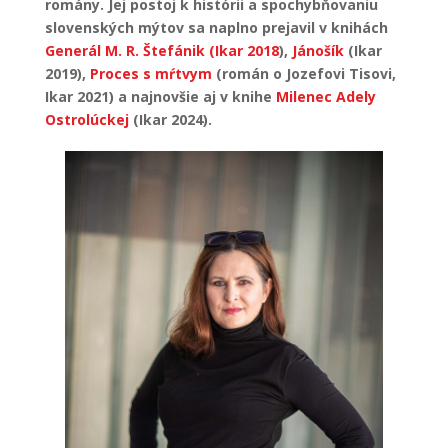
romány. Jej postoj k histórii a spochybňovaniu
slovenských mýtov sa naplno prejavil v knihách
Generál M. R. Štefánik (Ikar 2018
),
Jánošík
(Ikar
2019),
Proces s mŕtvym
(román o Jozefovi Tisovi,
Ikar 2021) a najnovšie aj v knihe
Milenec Adely
Ostrolúckej
(Ikar 2024).