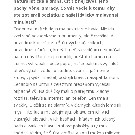
naturalistická a drsná. Cítiť z nej život, jeho
pachy, vône, smrady. Čo vás vedie k tomu, aby
ste zotierali pozlátku z našej idylicky maľovanej
minulosti?
Osobnosti našich dejín ma nesmierne bavia. Nie ich
zvetrané bezpohlavné monumenty, ale človečina. Ak
hovoríme konkrétne o Štúrových súčasníkoch,
hovoríme o ľuďoch, ktorých deň sa v ničom neponášal
na ten náš. Ráno sa pomodlili, prešli do humna na
latrínu, vyhrabali z pece popol, naštiepali triesky, založili
oheň, vytiahli vodu zo studne, uvarili si jačmenné
krúpy, vykydali maštaľ, podojili kravu, nasypali koňom.
Ledabolo sa umyli a železným hrebeňom vyčesali
prípadné vši. Na dušičky mali o piatej tmu. Žiadny
rozhlas, televízia, internet, ani telefón. Len tma a
sviečky. Uložili sa na slamník, v čiernych kútoch lomozili
myši. Títo ľudia ma zaujímajú, objavujem ich v ich
vlastných slovách, v ich básňach, hľadám ich telesný
pach a zvuk ich hlasu, zrnitosť pokožky a rytmus
chôdze. Verím, že Štúra z mäsa a kostí možno milovať