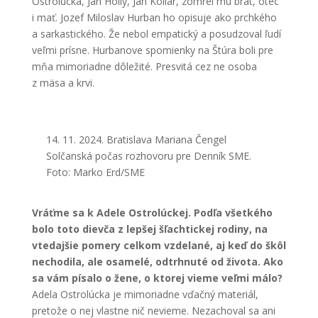
Ostrolúcka, Ján Hollý, Ján Kollár, zomrel mu brat, otec
i mať. Jozef Miloslav Hurban ho opisuje ako prchkého
a sarkastického. Že nebol empatický a posudzoval ľudí
veľmi prísne. Hurbanove spomienky na Štúra boli pre
mňa mimoriadne dôležité. Presvitá cez ne osoba
z mäsa a krvi.
14. 11. 2024. Bratislava Mariana Čengel
Solčanská počas rozhovoru pre Denník SME.
Foto: Marko Erd/SME
Vráťme sa k Adele Ostrolúckej. Podľa všetkého
bolo toto dievča z lepšej šľachtickej rodiny, na
vtedajšie pomery celkom vzdelané, aj keď do škôl
nechodila, ale osamelé, odtrhnuté od života. Ako
sa vám písalo o žene, o ktorej vieme veľmi málo?
Adela Ostrolúcka je mimoriadne vďačný materiál,
pretože o nej vlastne nič nevieme. Nezachoval sa ani