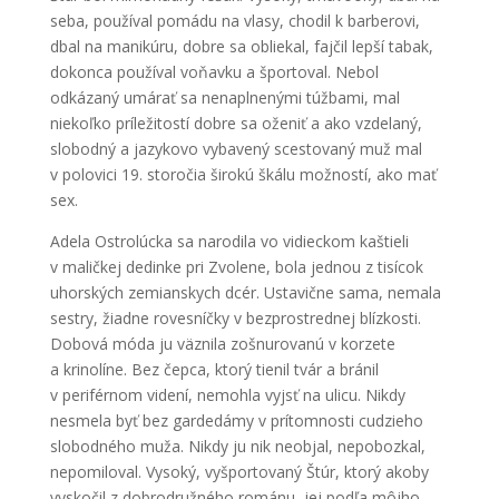
seba, používal pomádu na vlasy, chodil k barberovi,
dbal na manikúru, dobre sa obliekal, fajčil lepší tabak,
dokonca používal voňavku a športoval. Nebol
odkázaný umárať sa nenaplnenými túžbami, mal
niekoľko príležitostí dobre sa oženiť a ako vzdelaný,
slobodný a jazykovo vybavený scestovaný muž mal
v polovici 19. storočia širokú škálu možností, ako mať
sex.
Adela Ostrolúcka sa narodila vo vidieckom kaštieli
v maličkej dedinke pri Zvolene, bola jednou z tisícok
uhorských zemianskych dcér. Ustavične sama, nemala
sestry, žiadne rovesníčky v bezprostrednej blízkosti.
Dobová móda ju väznila zošnurovanú v korzete
a krinolíne. Bez čepca, ktorý tienil tvár a bránil
v periférnom videní, nemohla vyjsť na ulicu. Nikdy
nesmela byť bez gardedámy v prítomnosti cudzieho
slobodného muža. Nikdy ju nik neobjal, nepobozkal,
nepomiloval. Vysoký, vyšportovaný Štúr, ktorý akoby
vyskočil z dobrodružného románu, jej podľa môjho