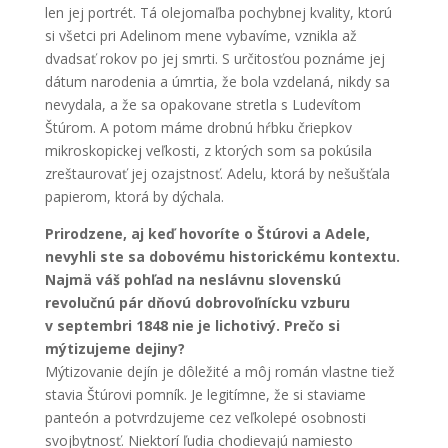
len jej portrét. Tá olejomaľba pochybnej kvality, ktorú
si všetci pri Adelinom mene vybavíme, vznikla až
dvadsať rokov po jej smrti. S určitosťou poznáme jej
dátum narodenia a úmrtia, že bola vzdelaná, nikdy sa
nevydala, a že sa opakovane stretla s Ludevítom
Štúrom. A potom máme drobnú hŕbku čriepkov
mikroskopickej veľkosti, z ktorých som sa pokúsila
zreštaurovať jej ozajstnosť. Adelu, ktorá by nešušťala
papierom, ktorá by dýchala.
Prirodzene, aj keď hovoríte o Štúrovi a Adele,
nevyhli ste sa dobovému historickému kontextu.
Najmä váš pohľad na neslávnu slovenskú
revolučnú pár dňovú dobrovoľnícku vzburu
v septembri 1848 nie je lichotivý. Prečo si
mýtizujeme dejiny?
Mýtizovanie dejín je dôležité a môj román vlastne tiež
stavia Štúrovi pomník. Je legitímne, že si staviame
panteón a potvrdzujeme cez veľkolepé osobnosti
svojbytnosť. Niektorí ľudia chodievajú namiesto