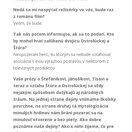
Nedá sa mi nespýtať režisérky vo vás, bude raz
z románu film?
Verím, že bude.
Tak nás potom informujte, ak sa to podarí. Kto
by mohol hrať zaľúbenú dvojicu Ostrolúckej a
Štúra?
Neopozeraní herci, ku ktorým sa nebude vzťahovať
asociácia s inou výraznou postavou v niektorom z
televíznych produktov.
Vaše prózy o Štefánikovi, Jánošíkovi, Tisovi a
teraz o vzťahu Štúra a Ostrolúckej sa vždy
nejakým spôsobom dotýkajú aj národných
tráum. Na jednej strane dejiny vnímame školsky
povrchne, na strane druhej tá mytologizácia
minulých hrdinov nám bráni pozerať sa na
minulosť otvorene a bez piety. Ako dobre
poznáme naše dejiny? Ako s nimi žijeme, čo pre