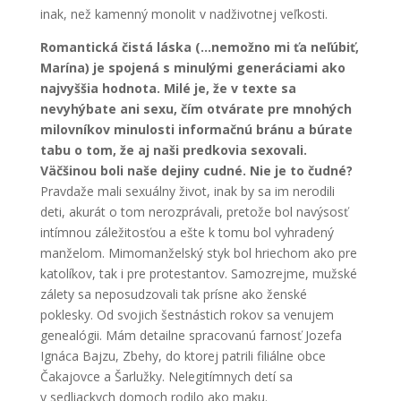
inak, než kamenný monolit v nadživotnej veľkosti.
Romantická čistá láska (…nemožno mi ťa neľúbiť,
Marína) je spojená s minulými generáciami ako
najvyššia hodnota. Milé je, že v texte sa
nevyhýbate ani sexu, čím otvárate pre mnohých
milovníkov minulosti informačnú bránu a búrate
tabu o tom, že aj naši predkovia sexovali.
Väčšinou boli naše dejiny cudné. Nie je to čudné?
Pravdaže mali sexuálny život, inak by sa im nerodili
deti, akurát o tom nerozprávali, pretože bol navýsosť
intímnou záležitosťou a ešte k tomu bol vyhradený
manželom. Mimomanželský styk bol hriechom ako pre
katolíkov, tak i pre protestantov. Samozrejme, mužské
zálety sa neposudzovali tak prísne ako ženské
poklesky. Od svojich šestnástich rokov sa venujem
genealógii. Mám detailne spracovanú farnosť Jozefa
Ignáca Bajzu, Zbehy, do ktorej patrili filiálne obce
Čakajovce a Šarlužky. Nelegitímnych detí sa
v sedliackych domoch rodilo ako maku.