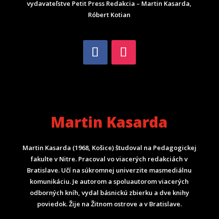
vydavateľstve Petit Press Redakcia – Martin Kasarda,
Róbert Kotian
Martin Kasarda
Martin Kasarda (1968, Košice) študoval na Pedagogickej
fakulte v Nitre. Pracoval vo viacerých redakciách v
Bratislave. Učí na súkromnej univerzite masmediálnu
komunikáciu. Je autorom a spoluautorom viacerých
odborných kníh, vydal básnickú zbierku a dve knihy
poviedok. Žije na Žitnom ostrove a v Bratislave.