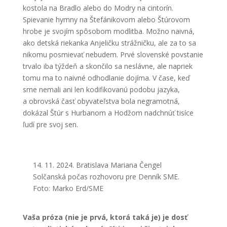
kostola na Bradlo alebo do Modry na cintorín.
Spievanie hymny na Štefánikovom alebo Štúrovom
hrobe je svojím spôsobom modlitba. Možno naivná,
ako detská riekanka Anjeličku strážničku, ale za to sa
nikomu posmievať nebudem. Prvé slovenské povstanie
trvalo iba týždeň a skončilo sa neslávne, ale napriek
tomu ma to naivné odhodlanie dojíma. V čase, keď
sme nemali ani len kodifikovanú podobu jazyka,
a obrovská časť obyvateľstva bola negramotná,
dokázal Štúr s Hurbanom a Hodžom nadchnúť tisíce
ľudí pre svoj sen.
14. 11. 2024. Bratislava Mariana Čengel
Solčanská počas rozhovoru pre Denník SME.
Foto: Marko Erd/SME
Vaša próza (nie je prvá, ktorá taká je) je dosť