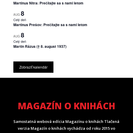
Martinus Nitra: Prečítajte sa s nami letom
8
AUG
Celý deň
Martinus Prešov: Prečítajte sa s nami letom
8
AUG
Celý deň
Martin Rázus († 8. august 1937)
Zobraziť kalendár
MAGAZÍN O KNIHÁCH
Samostatná webová edícia Magazínu o knihách Tlačená
verzia Magazín o knihách vychádza od roku 2015 vo