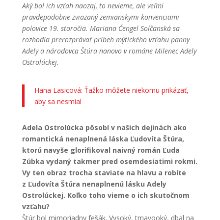
Aký bol ich vzťah naozaj, to nevieme, ale veľmi
pravdepodobne zviazaný zemianskymi konvenciami
polovice 19. storočia. Mariana Čengel Solčanská sa
rozhodla prerozprávať príbeh mýtického vzťahu panny
Adely a národovca Štúra nanovo v románe Milenec Adely
Ostrolúckej.
Hana Lasicová: Ťažko môžete niekomu prikázať,
aby sa nesmial
Adela Ostrolúcka pôsobí v našich dejinách ako
romantická nenaplnená láska Ľudovíta Štúra,
ktorú navyše glorifikoval naivný román Ľuda
Zúbka vydaný takmer pred osemdesiatimi rokmi.
Vy ten obraz trocha staviate na hlavu a robíte
z Ľudovíta Štúra nenaplnenú lásku Adely
Ostrolúckej. Koľko toho vieme o ich skutočnom
vzťahu?
Štúr bol mimoriadny fešák. Vysoký, tmavooký, dbal na