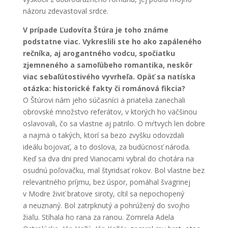
názoru zdevastoval srdce.
V prípade Ľudovíta Štúra je toho známe
podstatne viac. Vykreslili ste ho ako zapáleného
rečníka, aj arogantného vodcu, spočiatku
zjemneného a samoľúbeho romantika, neskôr
viac sebaľútostivého vyvrheľa. Opäť sa natíska
otázka: historické fakty či románová fikcia?
O Štúrovi nám jeho súčasníci a priatelia zanechali
obrovské množstvo referátov, v ktorých ho väčšinou
oslavovali, čo sa vlastne aj patrilo. O mŕtvych len dobre
a najmä o takých, ktorí sa bezo zvyšku odovzdali
ideálu bojovať, a to doslova, za budúcnosť národa.
Keď sa dva dni pred Vianocami vybral do chotára na
osudnú poľovačku, mal štyridsať rokov. Bol vlastne bez
relevantného príjmu, bez úspor, pomáhal švagrinej
v Modre živiť bratove siroty, cítil sa nepochopený
a neuznaný. Bol zatrpknutý a pohrúžený do svojho
žiaľu. Stíhala ho rana za ranou. Zomrela Adela