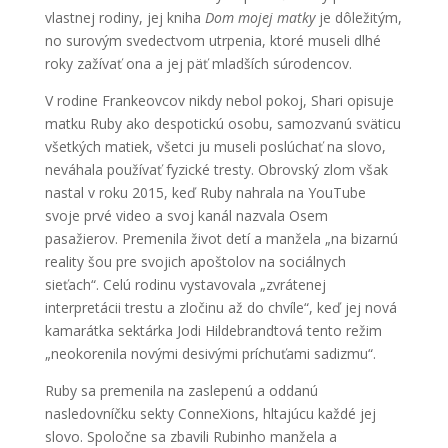
vlastnej rodiny, jej kniha
Dom mojej matky
je dôležitým,
no surovým svedectvom utrpenia, ktoré museli dlhé
roky zažívať ona a jej päť mladších súrodencov.
V rodine Frankeovcov nikdy nebol pokoj, Shari opisuje
matku Ruby ako despotickú osobu, samozvanú sväticu
všetkých matiek, všetci ju museli poslúchať na slovo,
neváhala používať fyzické tresty. Obrovský zlom však
nastal v roku 2015, keď Ruby nahrala na YouTube
svoje prvé video a svoj kanál nazvala Osem
pasažierov. Premenila život detí a manžela „na bizarnú
reality šou pre svojich apoštolov na sociálnych
sieťach“. Celú rodinu vystavovala „zvrátenej
interpretácii trestu a zločinu až do chvíle“, keď jej nová
kamarátka sektárka Jodi Hildebrandtová tento režim
„neokorenila novými desivými príchuťami sadizmu“.
Ruby sa premenila na zaslepenú a oddanú
nasledovníčku sekty ConneXions, hltajúcu každé jej
slovo. Spoločne sa zbavili Rubinho manžela a