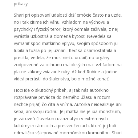
príkazy.
Shari pri opisovaní udalostí drží emócie často na uzde,
no i tak cítime ich váhu. Vzhľadom na výchovu a
psychický i fyzický teror, ktorý odmala zažívala, z nej
vyrástla úzkostná a zlomená bytosť. Nevedela sa
vymaniť spod matkinho vplyvu, svojím spôsobom ju
ľúbila a túžila po jej uznaní. Keď sa osamostatnila a
precitla, vedela, že musí niečo urobiť, no orgány
zodpovedné za ochranu maloletých mali vzhľadom na
platné zákony zviazané ruky. Až keď Rubine a Jodine
videá prerástli do šialenstva, bolo možné konať.
Hoci ide o skutočný príbeh, aj tak nás autorkino
rozprávanie privádza do nemého úžasu a rozum
nechce prijať, čo číta a vníma. Autorka neidealizuje ani
seba, ani svoju rodinu. Jej matka nie je iba monštrum,
je zároveň človekom uviaznutým v extrémnych
kultúrnych rámcoch a presvedčeniach, ktoré jej boli
odmalička vštepované mormónskou komunitou. Shari