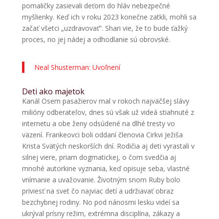
pomaličky zasievali deťom do hláv nebezpečné
myšlienky. Keď ich v roku 2023 konečne zatkli, mohli sa
začať všetci „uzdravovať“. Shari vie, že to bude ťažký
proces, no jej nádej a odhodlanie sú obrovské.
Neal Shusterman: Uvoľnení
Deti ako majetok
Kanál Osem pasažierov mal v rokoch najväčšej slávy
milióny odberateľov, dnes sú však už videá stiahnuté z
internetu a obe ženy odsúdené na dlhé tresty vo
väzení. Frankeovci boli oddaní členovia Cirkvi Ježiša
Krista Svätých neskorších dní. Rodičia aj deti vyrastali v
silnej viere, priam dogmatickej, o čom svedčia aj
mnohé autorkine vyznania, keď opisuje seba, vlastné
vnímanie a uvažovanie. Životným snom Ruby bolo
priviesť na svet čo najviac detí a udržiavať obraz
bezchybnej rodiny. No pod nánosmi lesku videí sa
ukrýval prísny režim, extrémna disciplína, zákazy a