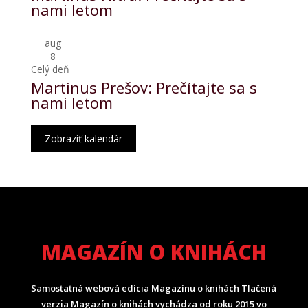
nami letom
aug
8
Celý deň
Martinus Prešov: Prečítajte sa s
nami letom
Zobraziť kalendár
MAGAZÍN O KNIHÁCH
Samostatná webová edícia Magazínu o knihách Tlačená
verzia Magazín o knihách vychádza od roku 2015 vo