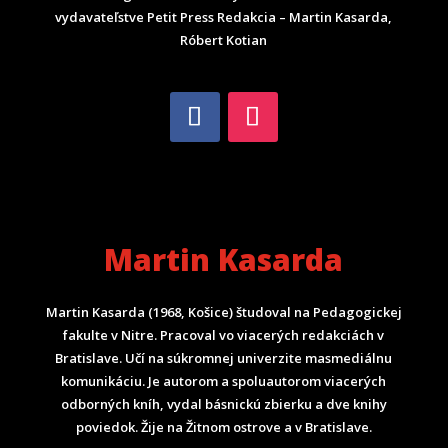
vydavateľstve Petit Press Redakcia – Martin Kasarda,
Róbert Kotian
Martin Kasarda
Martin Kasarda (1968, Košice) študoval na Pedagogickej
fakulte v Nitre. Pracoval vo viacerých redakciách v
Bratislave. Učí na súkromnej univerzite masmediálnu
komunikáciu. Je autorom a spoluautorom viacerých
odborných kníh, vydal básnickú zbierku a dve knihy
poviedok. Žije na Žitnom ostrove a v Bratislave.