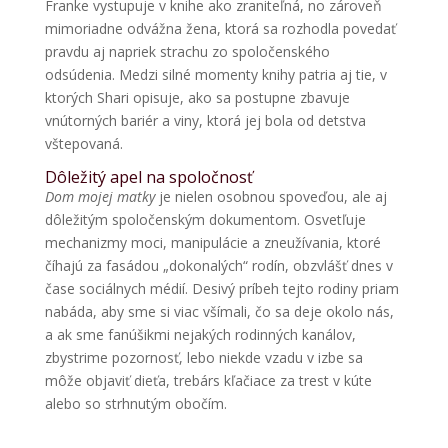
Franke vystupuje v knihe ako zraniteľná, no zároveň
mimoriadne odvážna žena, ktorá sa rozhodla povedať
pravdu aj napriek strachu zo spoločenského
odsúdenia. Medzi silné momenty knihy patria aj tie, v
ktorých Shari opisuje, ako sa postupne zbavuje
vnútorných bariér a viny, ktorá jej bola od detstva
vštepovaná.
Dôležitý apel na spoločnosť
Dom mojej matky
je nielen osobnou spoveďou, ale aj
dôležitým spoločenským dokumentom. Osvetľuje
mechanizmy moci, manipulácie a zneužívania, ktoré
číhajú za fasádou „dokonalých“ rodín, obzvlášť dnes v
čase sociálnych médií. Desivý príbeh tejto rodiny priam
nabáda, aby sme si viac všímali, čo sa deje okolo nás,
a ak sme fanúšikmi nejakých rodinných kanálov,
zbystrime pozornosť, lebo niekde vzadu v izbe sa
môže objaviť dieťa, trebárs kľačiace za trest v kúte
alebo so strhnutým obočím.