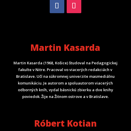
Martin Kasarda
Martin Kasarda (1968, Košice) študoval na Pedagogickej
fakulte v Nitre. Pracoval vo viacerých redakciách v
Bratislave. Učí na súkromnej univerzite masmediálnu
komunikáciu. Je autorom a spoluautorom viacerých
odborných kníh, vydal básnickú zbierku a dve knihy
poviedok. Žije na Žitnom ostrove a v Bratislave.
Róbert Kotian