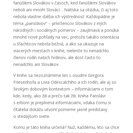
fanúšikmi Slovákov v časoch, keď fanúšikmi Slovákov
neboli ani mnohí Slováci… Natíska sa otázka, či aj toto
nebola vlastne ďalšia ich výstrednosť. Každopádne je
téma „panslávov“ – prívržencov Slovákov z iných
národných i sociálnych pomerov – zaujímavá a ponúka
mnohé nové pohľady na vec, pretože takáto orientácia
u šľachticov nebola bežná, a ako sa ukazuje na
viacerých miestach v knihe, nielenže to nenadchlo
členov rodín našich hrdinov, ale dosť často to
nenadchlo ani Slovákov.
V knihe sa nezoznámime len s osudmi Gregora
Friesenhofa a Livia Odescalchiho a ich rodín, ale aj so
širokým dobovým kontextom – informáciami o tom
kde, kedy, ako žili a prečo tak žili. Kniha Panslávi
s erbom je preplnená informáciami, vďaka čomu si
čitatelia dokážu utvoriť pomerne jasné predstavy
o vtedajšom svete.
Komu je táto kniha určená? Nuž, každému, kto sa chce