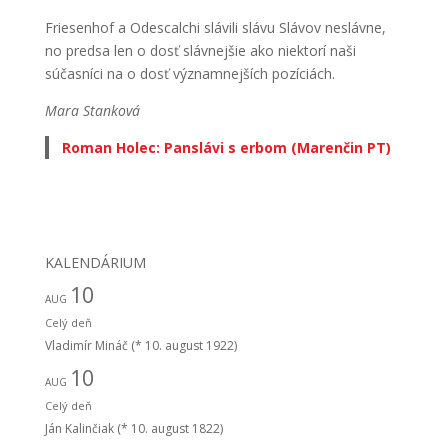
Friesenhof a Odescalchi slávili slávu Slávov neslávne,
no predsa len o dosť slávnejšie ako niektorí naši
súčasníci na o dosť významnejších pozíciách.
Mara Stanková
Roman Holec: Panslávi s erbom (Marenčin PT)
KALENDÁRIUM
10
AUG
Celý deň
Vladimír Mináč (* 10. august 1922)
10
AUG
Celý deň
Ján Kalinčiak (* 10. august 1822)