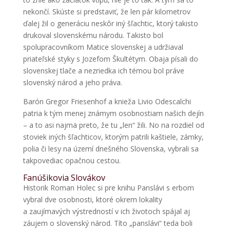
nekončí. Skúste si predstaviť, že len pár kilometrov
ďalej žil o generáciu neskôr iný šľachtic, ktorý takisto
drukoval slovenskému národu. Takisto bol
spolupracovníkom Matice slovenskej a udržiaval
priateľské styky s Jozefom Škultétym. Obaja písali do
slovenskej tlače a nezriedka ich témou bol práve
slovenský národ a jeho práva.
Barón Gregor Friesenhof a knieža Livio Odescalchi
patria k tým menej známym osobnostiam našich dejín
– a to asi najmä preto, že tu „len“ žili. No na rozdiel od
stoviek iných šľachticov, ktorým patrili kaštiele, zámky,
polia či lesy na území dnešného Slovenska, vybrali sa
takpovediac opačnou cestou.
Fanúšikovia Slovákov
Historik Roman Holec si pre knihu Panslávi s erbom
vybral dve osobnosti, ktoré okrem lokality
a zaujímavých výstredností v ich životoch spájal aj
záujem o slovenský národ. Títo „panslávi“ teda boli