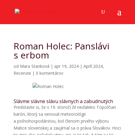
Roman Holec: Panslávi
s erbom
od
Mara Stanková
|
apr 19, 2024
|
Apríl 2024
,
Recenzie
|
0 komentárov
Slávme slávne slávu slávnych a zabudnutých
Predstavte si, že v 19. storočí žil neďaleko Topoľčian
barón, ktorý sa venoval meteorológii
a poľnohospodárstvu, bol členom prvého výboru
Matice slovenskej a zaujímal sa o práva Slovákov. Hoci
to znie ako začiatok vtipu, nie je to tak. A tým sa to