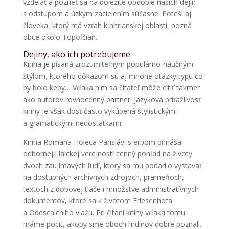
vzdelať a pozrieť sa na dôležité obdobie našich dejín
s odstupom a úzkym zacielením súčasne. Poteší aj
človeka, ktorý má vzťah k nitrianskej oblasti, pozná
obce okolo Topoľčian.
Dejiny, ako ich potrebujeme
Kniha je písaná zrozumiteľným populárno-náučným
štýlom, ktorého dôkazom sú aj mnohé otázky typu čo
by bolo keby… Vďaka nim sa čitateľ môže cítiť takmer
ako autorov rovnocenný partner. Jazyková príťažlivosť
knihy je však dosť často vykúpená štylistickými
a gramatickými nedostatkami.
Kniha Romana Holeca Panslávi s erbom prináša
odbornej i laickej verejnosti cenný pohľad na životy
dvoch zaujímavých ľudí, ktorý sa mu podarilo vystavať
na dostupných archívnych zdrojoch, prameňoch,
textoch z dobovej tlače i množstve administratívnych
dokumentov, ktoré sa k životom Friesenhofa
a Odescalchiho viažu. Pri čítaní knihy vďaka tomu
máme pocit, akoby sme oboch hrdinov dobre poznali.