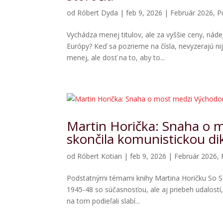
od
Róbert Dyda
|
feb 9, 2026
|
Február 2026
,
P
Vychádza menej titulov, ale za vyššie ceny, náde
Európy? Keď sa pozrieme na čísla, nevyzerajú ni
menej, ale dosť na to, aby to...
Martin Horička: Snaha o
skončila komunistickou di
od
Róbert Kotian
|
feb 9, 2026
|
Február 2026
,
Podstatnými témami knihy Martina Horičku So 
1945-48 so súčasnosťou, ale aj priebeh udalostí
na tom podieľali slabí...