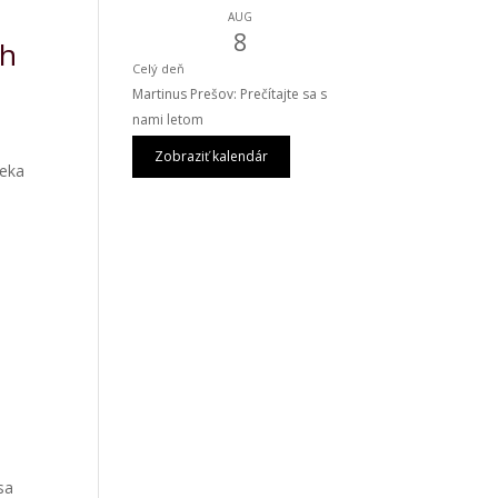
AUG
8
ch
Celý deň
Martinus Prešov: Prečítajte sa s
nami letom
Zobraziť kalendár
ieka
a
sa