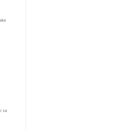
mike
o sa