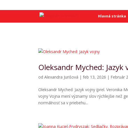
SME
SME
Hlavná stránka
Oleksandr Myched: Jazyk 
od
Alexandra Jurišová
|
feb 13, 2026
|
Február 
Oleksandr Myched: Jazyk vojny (prel. Veronika M
vojny Vojna mení významy slov rýchlejšie než g
normálnosť sa v priebehu...