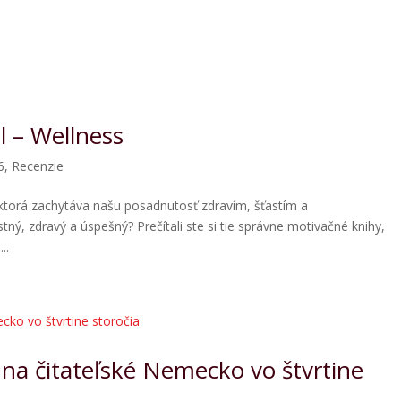
l – Wellness
6
,
Recenzie
, ktorá zachytáva našu posadnutosť zdravím, šťastím a
ý, zdravý a úspešný? Prečítali ste si tie správne motivačné knihy,
..
 na čitateľské Nemecko vo štvrtine