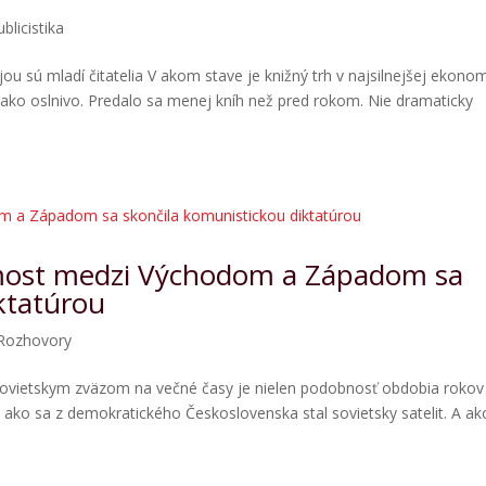
ublicistika
jou sú mladí čitatelia V akom stave je knižný trh v najsilnejšej ekono
jako oslnivo. Predalo sa menej kníh než pred rokom. Nie dramaticky
 most medzi Východom a Západom sa
ktatúrou
Rozhovory
Sovietskym zväzom na večné časy je nielen podobnosť obdobia rokov
, ako sa z demokratického Československa stal sovietsky satelit. A ak