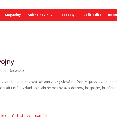
Magazíny
Knižné novinky
Podcasty
Publicistika
Rece
vojny
2026
,
Recenzie
oscatello Goldiňáková, Absynt2026) Slová na fronte: jazyk ako svede
eografiu máp. Zdanlivo stabilné pojmy ako domov, bezpečie, budúcnos