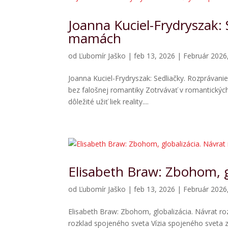
Joanna Kuciel-Frydryszak: 
mamách
od
Ľubomír Jaško
|
feb 13, 2026
|
Február 2026
Joanna Kuciel-Frydryszak: Sedliačky. Rozprávani
bez falošnej romantiky Zotrvávať v romantických 
dôležité užiť liek reality....
Elisabeth Braw: Zbohom, g
od
Ľubomír Jaško
|
feb 13, 2026
|
Február 2026
Elisabeth Braw: Zbohom, globalizácia. Návrat r
rozklad spojeného sveta Vízia spojeného sveta 