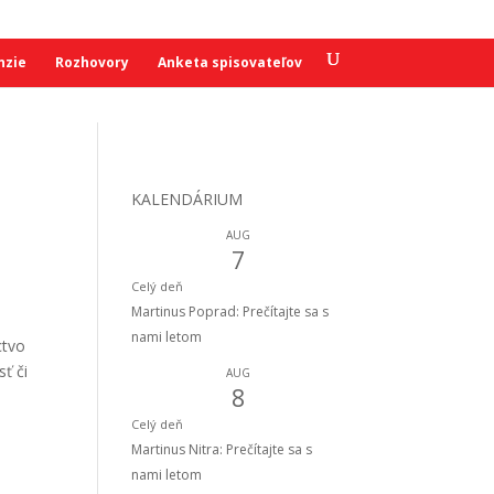
nzie
Rozhovory
Anketa spisovateľov
KALENDÁRIUM
AUG
7
Celý deň
Martinus Poprad: Prečítajte sa s
nami letom
ctvo
ť či
AUG
8
Celý deň
Martinus Nitra: Prečítajte sa s
nami letom