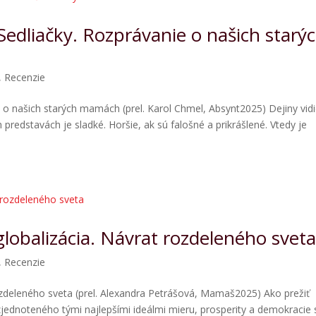
Sedliačky. Rozprávanie o našich starý
,
Recenzie
e o našich starých mamách (prel. Karol Chmel, Absynt2025) Dejiny vid
predstavách je sladké. Horšie, ak sú falošné a prikrášlené. Vtedy je
lobalizácia. Návrat rozdeleného svet
,
Recenzie
ozdeleného sveta (prel. Alexandra Petrášová, Mamaš2025) Ako prežiť
zjednoteného tými najlepšími ideálmi mieru, prosperity a demokracie 