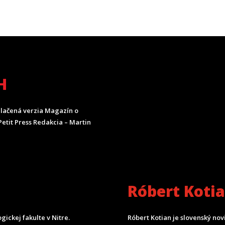
H
lačená verzia Magazín o
etit Press Redakcia – Martin
Róbert Koti
ickej fakulte v Nitre.
Róbert Kotian je slovenský nov